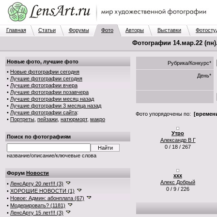
Главная
Статьи
Форумы
Фото
Авторы
Выставки
Фотосту
Фотографии 14.мар.22 (пн)
Новые фото, лучшие фото
Рубрика/Конкурс*
•
Новые фотографии сегодня
День*
•
Лучшие фотографии сегодня
•
Лучшие фотографии вчера
•
Лучшие фотографии позавчера
•
Лучшие фотографии месяц назад
•
Лучшие фотографии 3 месяца назад
•
Лучшие фотографии сайта
:
Фото упорядочены по:
[времени
•
Портреты
,
пейзажи
,
натюрморт
,
макро
Утро
Поиск по фотографиям
Александр В Г
0 / 18 / 267
название/описание/ключевые слова
Форум
Новости
xxx
Алекс Добрый
•
ЛенсАрту 20 лет!!! (3)
0 / 9 / 226
•
ХОРОШИЕ НОВОСТИ (1)
•
Новое: Админ: абонплата (67)
•
Модерировать? (1181)
•
ЛенсАрту 15 лет!!! (3)