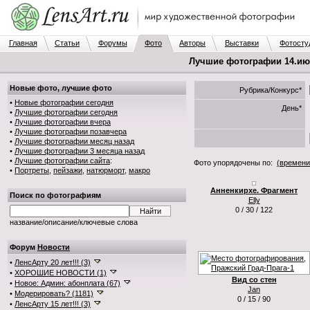
Главная
Статьи
Форумы
Фото
Авторы
Выставки
Фотосту
Лучшие фотографии 14.июл
Новые фото, лучшие фото
Рубрика/Конкурс*
•
Новые фотографии сегодня
День*
•
Лучшие фотографии сегодня
•
Лучшие фотографии вчера
•
Лучшие фотографии позавчера
•
Лучшие фотографии месяц назад
•
Лучшие фотографии 3 месяца назад
•
Лучшие фотографии сайта
:
Фото упорядочены по:
(времени
•
Портреты
,
пейзажи
,
натюрморт
,
макро
Анненкирхе. Фрагмент
Поиск по фотографиям
Elly
0 / 30 / 122
название/описание/ключевые слова
Форум
Новости
•
ЛенсАрту 20 лет!!! (3)
•
ХОРОШИЕ НОВОСТИ (1)
Вид со стен
•
Новое: Админ: абонплата (67)
Jan
•
Модерировать? (1181)
0 / 15 / 90
•
ЛенсАрту 15 лет!!! (3)