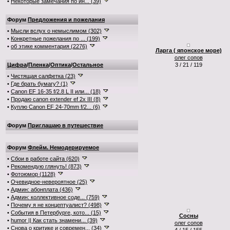
•
Некоторые замечания по ин... (39)
Форум
Предложения и пожелания
•
Мысли вслух о немыслимом (302)
•
Конкретные пожелания по ... (199)
•
об этике комментария (2276)
Ларга ( японское море)
олег сопов
Цифра
/
Пленка
/
Оптика
/
Остальное
3 / 21 / 119
•
Чистящая салфетка (23)
•
Где брать бумагу? (1)
•
Canon EF 16-35 f/2.8 L II или... (18)
•
Продаю canon extender ef 2x III (8)
•
Куплю Canon EF 24-70mm f/2... (6)
Форум
Приглашаю в путешествие
Форум
Флейм. Немодерируемое
•
Сбои в работе сайта (620)
•
Рекомендую глянуть! (873)
•
Фотоюмор (1128)
•
Очевидное-невероятное (25)
•
Админ: абонплата (436)
•
Админ: коллективное соде... (759)
•
Почему я не концептуалист? (498)
•
События в Петербурге, кото... (15)
Сосны
•
humor || Как стать знамени... (39)
олег сопов
•
Снова о критике и современ... (34)