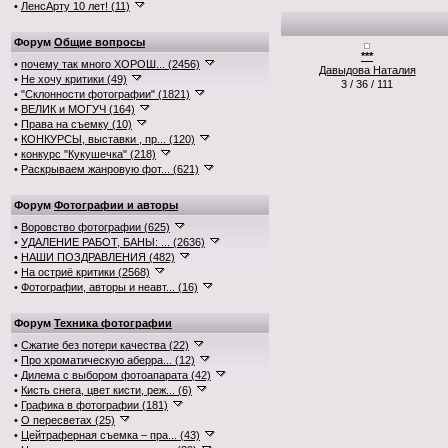
•
ЛенсАрту 10 лет! (11)
Форум
Общие вопросы
***
•
почему так много ХОРОШ... (2456)
Давыдова Наталия
•
Не хочу критики (49)
3 / 36 / 111
•
"Склонности фотографии" (1821)
•
ВЕЛИК и МОГУЧ (164)
•
Права на съемку (10)
•
КОНКУРСЫ, выставки , пр... (120)
•
конкурс "Кукушечка" (218)
•
Раскрываем жанровую фот... (621)
Форум
Фотографии и авторы
•
Воровство фотографии (625)
•
УДАЛЕНИЕ РАБОТ, БАНЫ: ... (2636)
•
НАШИ ПОЗДРАВЛЕНИЯ (482)
•
На остриё критики (2568)
•
Фотографии, авторы и неавт... (16)
Форум
Техника фотографии
•
Сжатие без потери качества (22)
•
Про хроматическую аберра... (12)
•
Дилема с выбором фотоапарата (42)
•
Кисть снега, цвет кисти, реж... (6)
•
Графика в фотографии (181)
•
О пересветах (25)
•
Цейтраферная съемка – пра... (43)