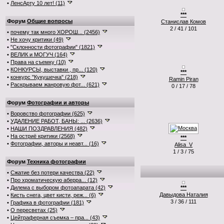
•
ЛенсАрту 10 лет! (11)
***
Форум
Общие вопросы
Станислав Комов
2 / 41 / 101
•
почему так много ХОРОШ... (2456)
•
Не хочу критики (49)
•
"Склонности фотографии" (1821)
•
ВЕЛИК и МОГУЧ (164)
•
Права на съемку (10)
•
КОНКУРСЫ, выставки , пр... (120)
***
•
конкурс "Кукушечка" (218)
Ramin Piran
•
Раскрываем жанровую фот... (621)
0 / 17 / 78
Форум
Фотографии и авторы
•
Воровство фотографии (625)
•
УДАЛЕНИЕ РАБОТ, БАНЫ: ... (2636)
•
НАШИ ПОЗДРАВЛЕНИЯ (482)
•
На остриё критики (2568)
***
•
Фотографии, авторы и неавт... (16)
Alisa_V
1 / 3 / 75
Форум
Техника фотографии
•
Сжатие без потери качества (22)
•
Про хроматическую аберра... (12)
•
Дилема с выбором фотоапарата (42)
***
Давыдова Наталия
•
Кисть снега, цвет кисти, реж... (6)
3 / 36 / 111
•
Графика в фотографии (181)
•
О пересветах (25)
•
Цейтраферная съемка – пра... (43)