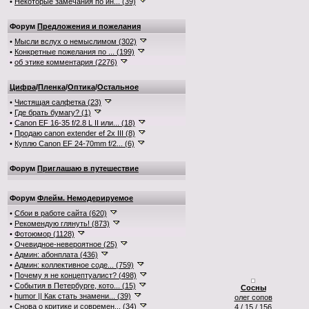
•
Некоторые замечания по ин... (39)
Форум
Предложения и пожелания
•
Мысли вслух о немыслимом (302)
•
Конкретные пожелания по ... (199)
•
об этике комментария (2276)
Цифра
/
Пленка
/
Оптика
/
Остальное
•
Чистящая салфетка (23)
•
Где брать бумагу? (1)
•
Canon EF 16-35 f/2.8 L II или... (18)
•
Продаю canon extender ef 2x III (8)
•
Куплю Canon EF 24-70mm f/2... (6)
Форум
Приглашаю в путешествие
Форум
Флейм. Немодерируемое
•
Сбои в работе сайта (620)
•
Рекомендую глянуть! (873)
•
Фотоюмор (1128)
•
Очевидное-невероятное (25)
•
Админ: абонплата (436)
•
Админ: коллективное соде... (759)
•
Почему я не концептуалист? (498)
•
События в Петербурге, кото... (15)
Сосны
•
humor || Как стать знамени... (39)
олег сопов
•
Снова о критике и современ... (34)
4 / 15 / 156