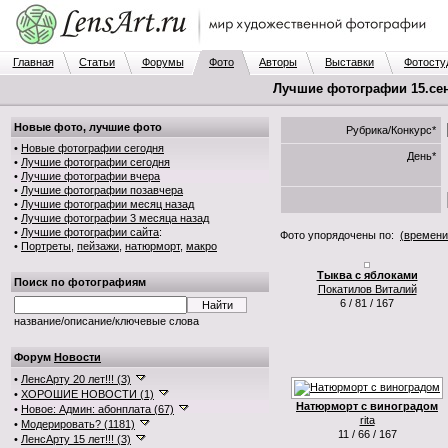
Главная
Статьи
Форумы
Фото
Авторы
Выставки
Фотосту
Лучшие фотографии 15.сен.
Новые фото, лучшие фото
Рубрика/Конкурс*
•
Новые фотографии сегодня
День*
•
Лучшие фотографии сегодня
•
Лучшие фотографии вчера
•
Лучшие фотографии позавчера
•
Лучшие фотографии месяц назад
•
Лучшие фотографии 3 месяца назад
•
Лучшие фотографии сайта
:
Фото упорядочены по:
(времени
•
Портреты
,
пейзажи
,
натюрморт
,
макро
Тыква с яблоками
Поиск по фотографиям
Покатилов Виталий
6 / 81 / 167
название/описание/ключевые слова
Форум
Новости
•
ЛенсАрту 20 лет!!! (3)
•
ХОРОШИЕ НОВОСТИ (1)
Натюрморт с виноградом
•
Новое: Админ: абонплата (67)
rita
•
Модерировать? (1181)
11 / 66 / 167
•
ЛенсАрту 15 лет!!! (3)