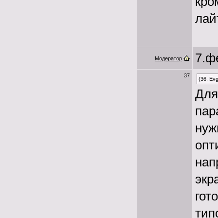
кро
лай
7.ф
Модератор
37
(36: Ev
Для
пар
нуж
опт
нап
экр
гот
тип