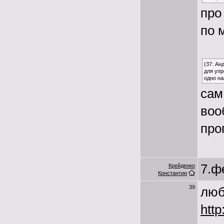
про
по 
(37: Ан
для упр
одно на
сам
воо
про
7.ф
Крейденко
Константин
39
люб
http