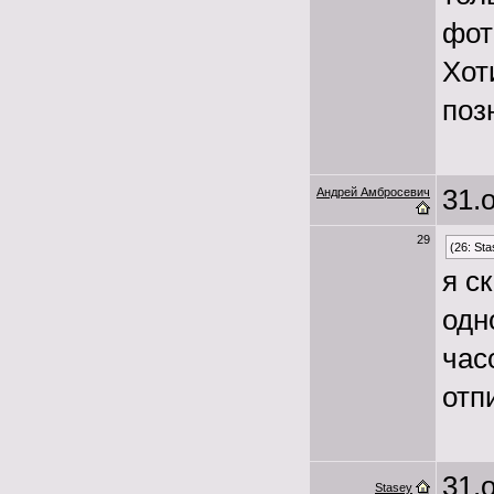
фот
Хот
поз
31.о
Андрей Амбросевич
29
(26: Sta
я с
одн
час
отп
31.о
Stasey