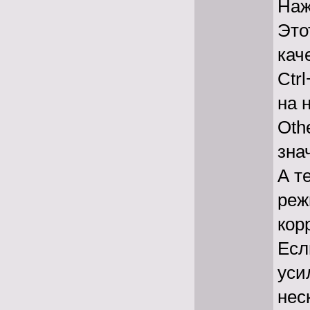
Наж
Это
кач
Ctr
на 
Oth
зна
А т
реж
кор
Есл
уси
нес