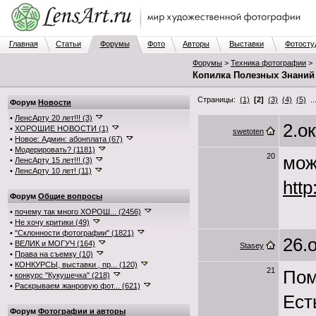
Главная
Статьи
Форумы
Фото
Авторы
Выставки
Фотосту
Форумы
>
Техника фотографии
>
Копилка Полезных Знаний
Страницы:
(1)
[2]
(3)
(4)
(5)
..
Форум
Новости
•
ЛенсАрту 20 лет!!! (3)
2.ок
•
ХОРОШИЕ НОВОСТИ (1)
swetoten
•
Новое: Админ: абонплата (67)
•
Модерировать? (1181)
20
мож
•
ЛенсАрту 15 лет!!! (3)
•
ЛенсАрту 10 лет! (11)
http
Форум
Общие вопросы
•
почему так много ХОРОШ... (2456)
•
Не хочу критики (49)
•
"Склонности фотографии" (1821)
26.о
•
ВЕЛИК и МОГУЧ (164)
Stasey
•
Права на съемку (10)
•
КОНКУРСЫ, выставки , пр... (120)
21
Пом
•
конкурс "Кукушечка" (218)
•
Раскрываем жанровую фот... (621)
Ест
Форум
Фотографии и авторы