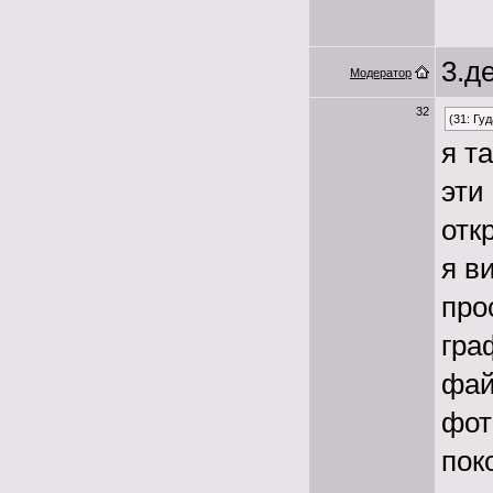
3.де
Модератор
32
(31: Гу
я т
эти
отк
я в
про
гра
фай
фот
пок