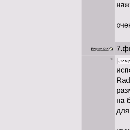
наж
оче
7.ф
Evgeny XoX
36
(35: Ан
исп
Radi
раз
на 
для 