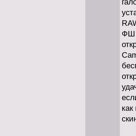
гал
уст
RA
ФШ 
отк
Cam
бес
отк
уда
есл
как
ски