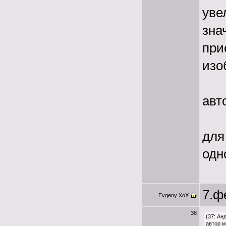
уве
зна
при
изо
авт
для
одн
7.ф
Evgeny XoX
38
(37: Ан
автор 