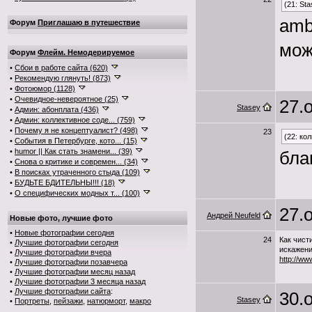
(21: Sta
amb
Форум
Приглашаю в путешествие
мож
Форум
Флейм. Немодерируемое
•
Сбои в работе сайта (620)
•
Рекомендую глянуть! (873)
•
Фотоюмор (1128)
•
Очевидное-невероятное (25)
27.о
Stasey
•
Админ: абонплата (436)
•
Админ: коллективное соде... (759)
•
Почему я не концептуалист? (498)
23
(22: ко
•
События в Петербурге, кото... (15)
•
humor || Как стать знамени... (39)
бла
•
Снова о критике и современ... (34)
•
В поисках утраченного стыда (109)
•
БУДЬТЕ БДИТЕЛЬНЫ!!! (18)
•
О специфических модных т... (100)
27.о
Андрей Neufeld
Новые фото, лучшие фото
•
Новые фотографии сегодня
24
Как чист
•
Лучшие фотографии сегодня
искажени
•
Лучшие фотографии вчера
http://ww
•
Лучшие фотографии позавчера
•
Лучшие фотографии месяц назад
•
Лучшие фотографии 3 месяца назад
•
Лучшие фотографии сайта
:
30.о
Stasey
•
Портреты
,
пейзажи
,
натюрморт
,
макро