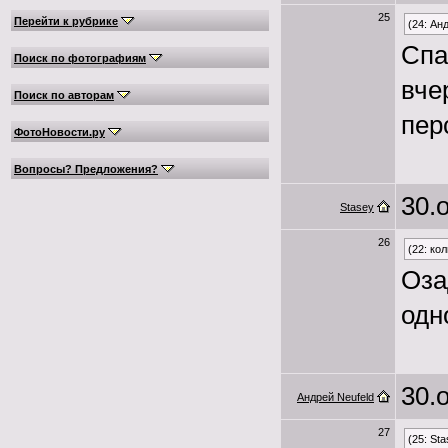
25
Перейти к рубрике
(24: Ан
Спа
Поиск по фотографиям
вче
Поиск по авторам
пер
ФотоНовости.ру
Вопросы? Предложения?
30.о
Stasey
26
(22: ко
Оза
одно
30.о
Андрей Neufeld
27
(25: Sta