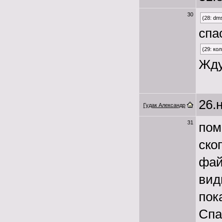
30
(28: dm
спа
(29: ко
Жду
26.
Гудак Александр
31
пом
ско
фай
вид
пок
Спа