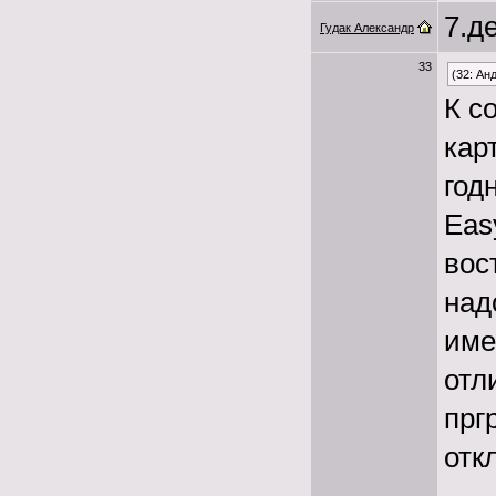
7.де
Гудак Александр
33
(32: Ан
К с
кар
год
Eas
вос
над
име
отл
прг
отк