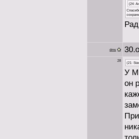
(24: А
Спасибо
сохрани
Рад
30.о
dms
28
(21: Sta
У М
он 
каж
зам
При
ник
тол