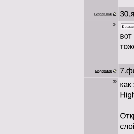
30.
Evgeny XoX
34
К сожал
вот
тож
7.ф
Модератор
35
как
Hig
Отк
сло