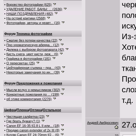
чер
•
Воровство фотографии (625)
•
УДАЛЕНИЕ РАБОТ, БАНЫ: ... (2636)
пол
•
НАШИ ПОЗДРАВЛЕНИЯ (482)
•
На остриё критики (2568)
•
Фотографии, авторы и неавт... (16)
иск
Форум
Техника фотографии
Из-
•
Сжатие без потери качества (22)
Хот
•
Про хроматическую аберра... (12)
•
Дилема с выбором фотоапарата (42)
•
Кисть снега, цвет кисти, реж... (6)
бла
•
Графика в фотографии (181)
•
О пересветах (25)
тка
•
Цейтраферная съемка – пра... (43)
•
Некоторые замечания по ин... (39)
Про
Форум
Предложения и пожелания
сло
•
Мысли вслух о немыслимом (302)
•
Конкретные пожелания по ... (199)
т.д
•
об этике комментария (2276)
Цифра
/
Пленка
/
Оптика
/
Остальное
•
Чистящая салфетка (23)
•
Где брать бумагу? (1)
27.о
Андрей Амбросевич
•
Canon EF 16-35 f/2.8 L II или... (18)
•
Продаю canon extender ef 2x III (8)
•
Куплю Canon EF 24-70mm f/2... (6)
22