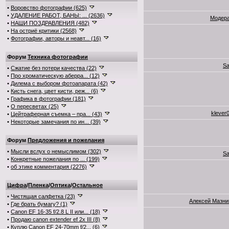
•
Воровство фотографии (625)
•
УДАЛЕНИЕ РАБОТ, БАНЫ: ... (2636)
Модер
•
НАШИ ПОЗДРАВЛЕНИЯ (482)
•
На остриё критики (2568)
•
Фотографии, авторы и неавт... (16)
Форум
Техника фотографии
Sa
•
Сжатие без потери качества (22)
•
Про хроматическую аберра... (12)
•
Дилема с выбором фотоапарата (42)
•
Кисть снега, цвет кисти, реж... (6)
•
Графика в фотографии (181)
•
О пересветах (25)
klever
•
Цейтраферная съемка – пра... (43)
•
Некоторые замечания по ин... (39)
Форум
Предложения и пожелания
•
Мысли вслух о немыслимом (302)
Sa
•
Конкретные пожелания по ... (199)
•
об этике комментария (2276)
Цифра
/
Пленка
/
Оптика
/
Остальное
•
Чистящая салфетка (23)
Алексей Мазн
•
Где брать бумагу? (1)
•
Canon EF 16-35 f/2.8 L II или... (18)
•
Продаю canon extender ef 2x III (8)
•
Куплю Canon EF 24-70mm f/2... (6)