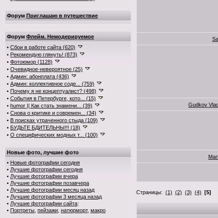
Форум
Приглашаю в путешествие
Форум
Флейм. Немодерируемое
Sa
•
Сбои в работе сайта (620)
•
Рекомендую глянуть! (873)
•
Фотоюмор (1128)
•
Очевидное-невероятное (25)
•
Админ: абонплата (436)
•
Админ: коллективное соде... (759)
•
Почему я не концептуалист? (498)
•
События в Петербурге, кото... (15)
Gudkov Vlad
•
humor || Как стать знамени... (39)
•
Снова о критике и современ... (34)
•
В поисках утраченного стыда (109)
•
БУДЬТЕ БДИТЕЛЬНЫ!!! (18)
•
О специфических модных т... (100)
Новые фото, лучшие фото
Mar
•
Новые фотографии сегодня
•
Лучшие фотографии сегодня
•
Лучшие фотографии вчера
•
Лучшие фотографии позавчера
•
Лучшие фотографии месяц назад
Страницы:
(1)
(2)
(3)
(4)
[5]
•
Лучшие фотографии 3 месяца назад
•
Лучшие фотографии сайта
:
•
Портреты
,
пейзажи
,
натюрморт
,
макро