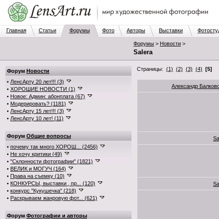
Главная
Статьи
Форумы
Фото
Авторы
Выставки
Фотосту
Форумы
>
Новости
>
Salera
Страницы:
(1)
(2)
(3)
(4)
[5]
Форум
Новости
•
ЛенсАрту 20 лет!!! (3)
Александр Балков
•
ХОРОШИЕ НОВОСТИ (1)
•
Новое: Админ: абонплата (67)
•
Модерировать? (1181)
•
ЛенсАрту 15 лет!!! (3)
•
ЛенсАрту 10 лет! (11)
Форум
Общие вопросы
Sa
•
почему так много ХОРОШ... (2456)
•
Не хочу критики (49)
•
"Склонности фотографии" (1821)
•
ВЕЛИК и МОГУЧ (164)
•
Права на съемку (10)
•
КОНКУРСЫ, выставки , пр... (120)
Sa
•
конкурс "Кукушечка" (218)
•
Раскрываем жанровую фот... (621)
Форум
Фотографии и авторы