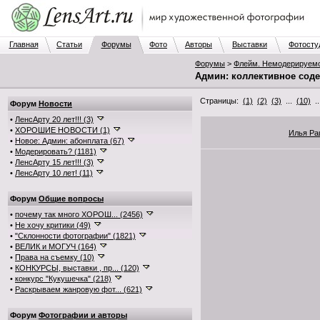
Главная
Статьи
Форумы
Фото
Авторы
Выставки
Фотосту
Форумы
>
Флейм. Немодерируем
Админ: коллективное соде
Страницы:
(1)
(2)
(3)
...
(10)
.
Форум
Новости
•
ЛенсАрту 20 лет!!! (3)
•
ХОРОШИЕ НОВОСТИ (1)
Илья Р
•
Новое: Админ: абонплата (67)
•
Модерировать? (1181)
•
ЛенсАрту 15 лет!!! (3)
•
ЛенсАрту 10 лет! (11)
Форум
Общие вопросы
•
почему так много ХОРОШ... (2456)
•
Не хочу критики (49)
•
"Склонности фотографии" (1821)
•
ВЕЛИК и МОГУЧ (164)
•
Права на съемку (10)
•
КОНКУРСЫ, выставки , пр... (120)
•
конкурс "Кукушечка" (218)
•
Раскрываем жанровую фот... (621)
Форум
Фотографии и авторы