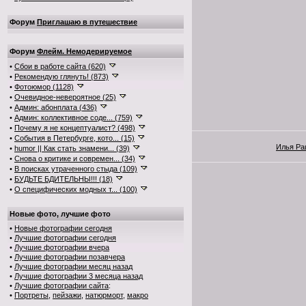
Форум
Приглашаю в путешествие
Форум
Флейм. Немодерируемое
•
Сбои в работе сайта (620)
•
Рекомендую глянуть! (873)
•
Фотоюмор (1128)
•
Очевидное-невероятное (25)
•
Админ: абонплата (436)
•
Админ: коллективное соде... (759)
•
Почему я не концептуалист? (498)
•
События в Петербурге, кото... (15)
Илья Р
•
humor || Как стать знамени... (39)
•
Снова о критике и современ... (34)
•
В поисках утраченного стыда (109)
•
БУДЬТЕ БДИТЕЛЬНЫ!!! (18)
•
О специфических модных т... (100)
Новые фото, лучшие фото
•
Новые фотографии сегодня
•
Лучшие фотографии сегодня
•
Лучшие фотографии вчера
•
Лучшие фотографии позавчера
•
Лучшие фотографии месяц назад
•
Лучшие фотографии 3 месяца назад
•
Лучшие фотографии сайта
:
•
Портреты
,
пейзажи
,
натюрморт
,
макро