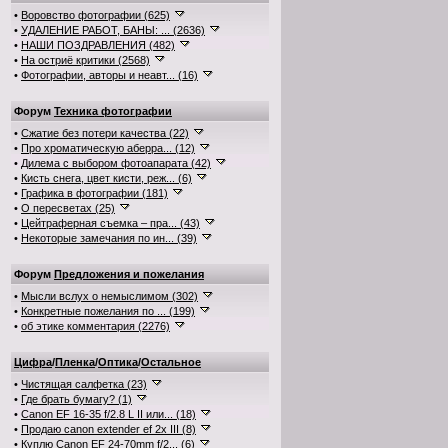
•
Воровство фотографии (625)
•
УДАЛЕНИЕ РАБОТ, БАНЫ: ... (2636)
•
НАШИ ПОЗДРАВЛЕНИЯ (482)
•
На остриё критики (2568)
•
Фотографии, авторы и неавт... (16)
Форум
Техника фотографии
•
Сжатие без потери качества (22)
•
Про хроматическую аберра... (12)
•
Дилема с выбором фотоапарата (42)
•
Кисть снега, цвет кисти, реж... (6)
•
Графика в фотографии (181)
•
О пересветах (25)
•
Цейтраферная съемка – пра... (43)
•
Некоторые замечания по ин... (39)
Форум
Предложения и пожелания
•
Мысли вслух о немыслимом (302)
•
Конкретные пожелания по ... (199)
•
об этике комментария (2276)
Цифра
/
Пленка
/
Оптика
/
Остальное
•
Чистящая салфетка (23)
•
Где брать бумагу? (1)
•
Canon EF 16-35 f/2.8 L II или... (18)
•
Продаю canon extender ef 2x III (8)
•
Куплю Canon EF 24-70mm f/2... (6)