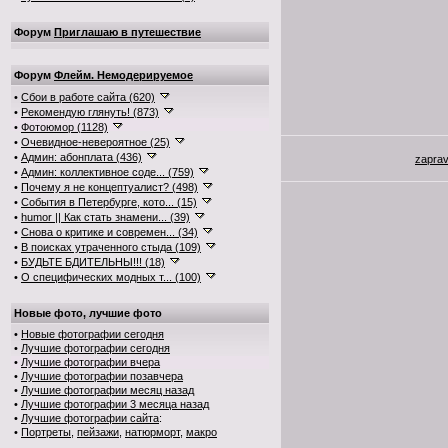
Форум
Приглашаю в путешествие
Форум
Флейм. Немодерируемое
•
Сбои в работе сайта (620)
•
Рекомендую глянуть! (873)
•
Фотоюмор (1128)
•
Очевидное-невероятное (25)
•
Админ: абонплата (436)
zapra
•
Админ: коллективное соде... (759)
•
Почему я не концептуалист? (498)
•
События в Петербурге, кото... (15)
•
humor || Как стать знамени... (39)
•
Снова о критике и современ... (34)
•
В поисках утраченного стыда (109)
•
БУДЬТЕ БДИТЕЛЬНЫ!!! (18)
•
О специфических модных т... (100)
Новые фото, лучшие фото
•
Новые фотографии сегодня
•
Лучшие фотографии сегодня
•
Лучшие фотографии вчера
•
Лучшие фотографии позавчера
•
Лучшие фотографии месяц назад
•
Лучшие фотографии 3 месяца назад
•
Лучшие фотографии сайта
:
•
Портреты
,
пейзажи
,
натюрморт
,
макро