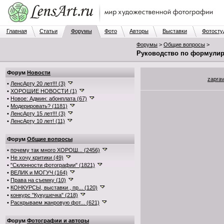
Главная
Статьи
Форумы
Фото
Авторы
Выставки
Фотосту
Форумы
>
Общие вопросы
>
Руководство по формули
Форум
Новости
zapra
•
ЛенсАрту 20 лет!!! (3)
•
ХОРОШИЕ НОВОСТИ (1)
•
Новое: Админ: абонплата (67)
•
Модерировать? (1181)
•
ЛенсАрту 15 лет!!! (3)
•
ЛенсАрту 10 лет! (11)
Форум
Общие вопросы
•
почему так много ХОРОШ... (2456)
•
Не хочу критики (49)
•
"Склонности фотографии" (1821)
•
ВЕЛИК и МОГУЧ (164)
•
Права на съемку (10)
•
КОНКУРСЫ, выставки , пр... (120)
•
конкурс "Кукушечка" (218)
•
Раскрываем жанровую фот... (621)
Форум
Фотографии и авторы