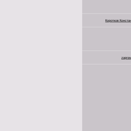
Коротков Конста
zapra