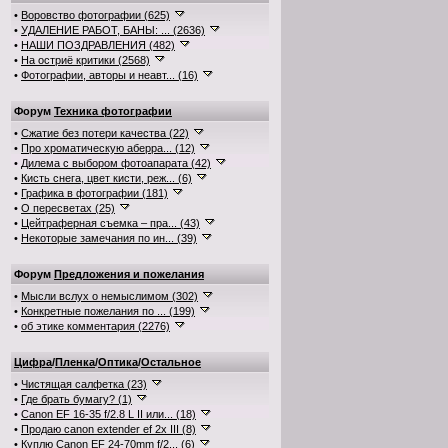
•
Воровство фотографии (625)
•
УДАЛЕНИЕ РАБОТ, БАНЫ: ... (2636)
•
НАШИ ПОЗДРАВЛЕНИЯ (482)
•
На остриё критики (2568)
•
Фотографии, авторы и неавт... (16)
Форум
Техника фотографии
•
Сжатие без потери качества (22)
•
Про хроматическую аберра... (12)
•
Дилема с выбором фотоапарата (42)
•
Кисть снега, цвет кисти, реж... (6)
•
Графика в фотографии (181)
•
О пересветах (25)
•
Цейтраферная съемка – пра... (43)
•
Некоторые замечания по ин... (39)
Форум
Предложения и пожелания
•
Мысли вслух о немыслимом (302)
•
Конкретные пожелания по ... (199)
•
об этике комментария (2276)
Цифра
/
Пленка
/
Оптика
/
Остальное
•
Чистящая салфетка (23)
•
Где брать бумагу? (1)
•
Canon EF 16-35 f/2.8 L II или... (18)
•
Продаю canon extender ef 2x III (8)
•
Куплю Canon EF 24-70mm f/2... (6)