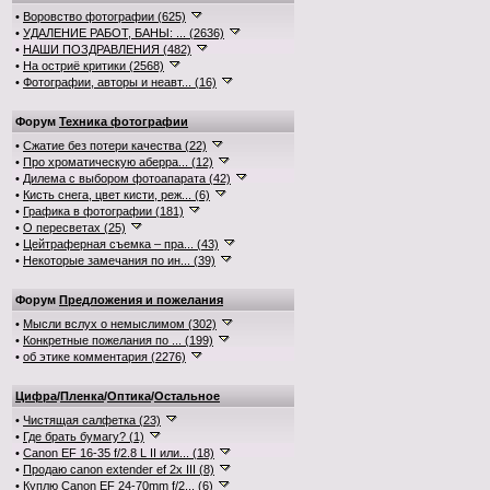
•
Воровство фотографии (625)
•
УДАЛЕНИЕ РАБОТ, БАНЫ: ... (2636)
•
НАШИ ПОЗДРАВЛЕНИЯ (482)
•
На остриё критики (2568)
•
Фотографии, авторы и неавт... (16)
Форум
Техника фотографии
•
Сжатие без потери качества (22)
•
Про хроматическую аберра... (12)
•
Дилема с выбором фотоапарата (42)
•
Кисть снега, цвет кисти, реж... (6)
•
Графика в фотографии (181)
•
О пересветах (25)
•
Цейтраферная съемка – пра... (43)
•
Некоторые замечания по ин... (39)
Форум
Предложения и пожелания
•
Мысли вслух о немыслимом (302)
•
Конкретные пожелания по ... (199)
•
об этике комментария (2276)
Цифра
/
Пленка
/
Оптика
/
Остальное
•
Чистящая салфетка (23)
•
Где брать бумагу? (1)
•
Canon EF 16-35 f/2.8 L II или... (18)
•
Продаю canon extender ef 2x III (8)
•
Куплю Canon EF 24-70mm f/2... (6)