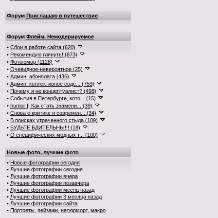
Форум
Приглашаю в путешествие
Форум
Флейм. Немодерируемое
•
Сбои в работе сайта (620)
•
Рекомендую глянуть! (873)
•
Фотоюмор (1128)
•
Очевидное-невероятное (25)
•
Админ: абонплата (436)
•
Админ: коллективное соде... (759)
•
Почему я не концептуалист? (498)
•
События в Петербурге, кото... (15)
•
humor || Как стать знамени... (39)
•
Снова о критике и современ... (34)
•
В поисках утраченного стыда (109)
•
БУДЬТЕ БДИТЕЛЬНЫ!!! (18)
•
О специфических модных т... (100)
Новые фото, лучшие фото
•
Новые фотографии сегодня
•
Лучшие фотографии сегодня
•
Лучшие фотографии вчера
•
Лучшие фотографии позавчера
•
Лучшие фотографии месяц назад
•
Лучшие фотографии 3 месяца назад
•
Лучшие фотографии сайта
:
•
Портреты
,
пейзажи
,
натюрморт
,
макро