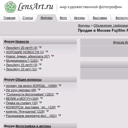
Главная
Статьи
Форумы
Фото
Авторы
Выставки
Фотосту
Форумы
>
Объявления. Цифровая
Продам в Москве Fujifilm 
Форум
Новости
Фурсов И
•
ЛенсАрту 20 лет!!! (3)
•
ХОРОШИЕ НОВОСТИ (1)
•
Новое: Админ: абонплата (67)
•
Модерировать? (1181)
•
ЛенсАрту 15 лет!!! (3)
•
ЛенсАрту 10 лет! (11)
Форум
Общие вопросы
•
почему так много ХОРОШ... (2456)
•
Не хочу критики (49)
•
"Склонности фотографии" (1821)
•
ВЕЛИК и МОГУЧ (164)
•
Права на съемку (10)
•
КОНКУРСЫ, выставки , пр... (120)
•
конкурс "Кукушечка" (218)
•
Раскрываем жанровую фот... (621)
Форум
Фотографии и авторы