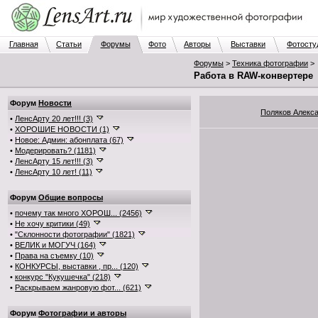
Главная
Статьи
Форумы
Фото
Авторы
Выставки
Фотосту
Форумы
>
Техника фотографии
>
Работа в RAW-конвертере
Форум
Новости
Поляков Алекс
•
ЛенсАрту 20 лет!!! (3)
•
ХОРОШИЕ НОВОСТИ (1)
•
Новое: Админ: абонплата (67)
•
Модерировать? (1181)
•
ЛенсАрту 15 лет!!! (3)
•
ЛенсАрту 10 лет! (11)
Форум
Общие вопросы
•
почему так много ХОРОШ... (2456)
•
Не хочу критики (49)
•
"Склонности фотографии" (1821)
•
ВЕЛИК и МОГУЧ (164)
•
Права на съемку (10)
•
КОНКУРСЫ, выставки , пр... (120)
•
конкурс "Кукушечка" (218)
•
Раскрываем жанровую фот... (621)
Форум
Фотографии и авторы