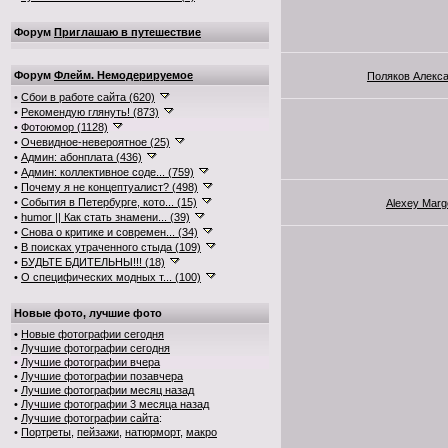
Форум
Приглашаю в путешествие
Форум
Флейм. Немодерируемое
Поляков Алекс
•
Сбои в работе сайта (620)
•
Рекомендую глянуть! (873)
•
Фотоюмор (1128)
•
Очевидное-невероятное (25)
•
Админ: абонплата (436)
•
Админ: коллективное соде... (759)
•
Почему я не концептуалист? (498)
•
События в Петербурге, кото... (15)
Alexey Marg
•
humor || Как стать знамени... (39)
•
Снова о критике и современ... (34)
•
В поисках утраченного стыда (109)
•
БУДЬТЕ БДИТЕЛЬНЫ!!! (18)
•
О специфических модных т... (100)
Новые фото, лучшие фото
•
Новые фотографии сегодня
•
Лучшие фотографии сегодня
•
Лучшие фотографии вчера
•
Лучшие фотографии позавчера
•
Лучшие фотографии месяц назад
•
Лучшие фотографии 3 месяца назад
•
Лучшие фотографии сайта
:
•
Портреты
,
пейзажи
,
натюрморт
,
макро