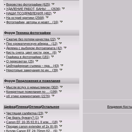
•
Воровство фотографии (625)
•
УДАЛЕНИЕ РАБОТ, БАНЫ: ... (2636)
•
НАШИ ПОЗДРАВЛЕНИЯ (482)
•
На остриё критики (2568)
•
Фотографии, авторы и неавт... (16)
Форум
Техника фотографии
•
Сжатие без потери качества (22)
•
Про хроматическую аберра... (12)
•
Дилема с выбором фотоапарата (42)
•
Кисть снега, цвет кисти, реж... (6)
•
Графика в фотографии (181)
•
О пересветах (25)
•
Цейтраферная съемка – пра... (43)
•
Некоторые замечания по ин... (39)
Форум
Предложения и пожелания
•
Мысли вслух о немыслимом (302)
•
Конкретные пожелания по ... (199)
•
об этике комментария (2276)
Цифра
/
Пленка
/
Оптика
/
Остальное
Владимир Кост
•
Чистящая салфетка (23)
•
Где брать бумагу? (1)
•
Canon EF 16-35 f/2.8 L II или... (18)
•
Продаю canon extender ef 2x III (8)
•
Куплю Canon EF 24-70mm f/2... (6)