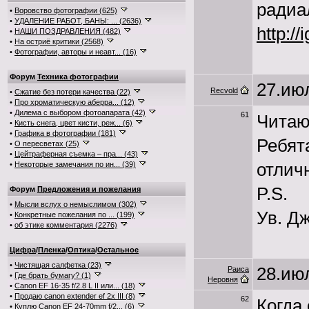
радиал
•
Воровство фотографии (625)
•
УДАЛЕНИЕ РАБОТ, БАНЫ: ... (2636)
http:/
•
НАШИ ПОЗДРАВЛЕНИЯ (482)
•
На остриё критики (2568)
•
Фотографии, авторы и неавт... (16)
Форум
Техника фотографии
27.июл
Recvold
•
Сжатие без потери качества (22)
•
Про хроматическую аберра... (12)
•
Дилема с выбором фотоапарата (42)
61
Читаю
•
Кисть снега, цвет кисти, реж... (6)
•
Графика в фотографии (181)
Ребят
•
О пересветах (25)
•
Цейтраферная съемка – пра... (43)
отлич
•
Некоторые замечания по ин... (39)
P.S.
Форум
Предложения и пожелания
•
Мысли вслух о немыслимом (302)
Ув. Дж
•
Конкретные пожелания по ... (199)
•
об этике комментария (2276)
Цифра
/
Пленка
/
Оптика
/
Остальное
•
Чистящая салфетка (23)
28.июл
Раиса
•
Где брать бумагу? (1)
Неровня
•
Canon EF 16-35 f/2.8 L II или... (18)
•
Продаю canon extender ef 2x III (8)
62
Когда
•
Куплю Canon EF 24-70mm f/2... (6)