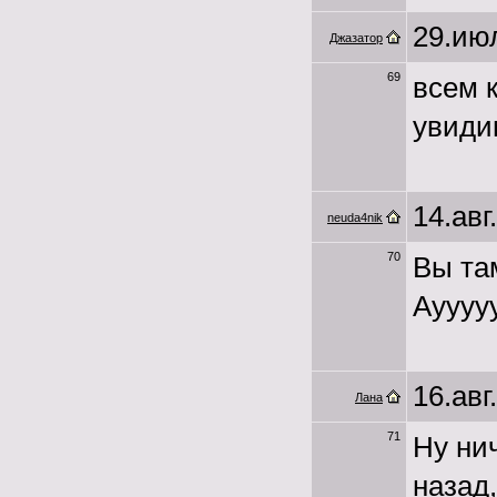
29.июл
Джазатор
69
всем к
увидим
14.авг
neuda4nik
70
Вы та
Аууууу
16.авг
Лана
71
Ну нич
назад,