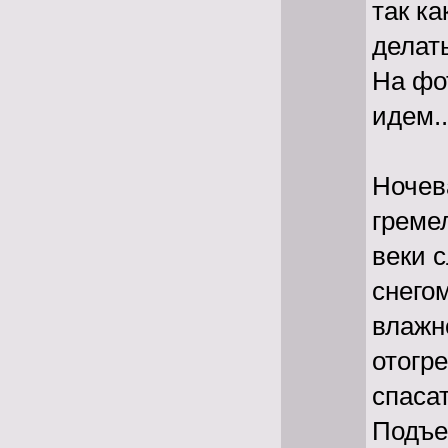
так к
делать
На фот
идем.
Ночев
греме
веки 
снего
влажн
отогр
спасат
Подъем