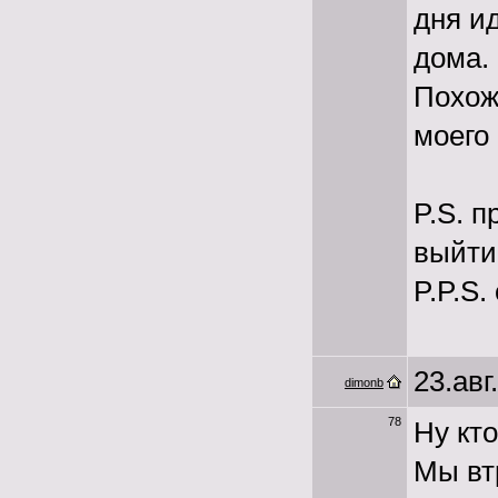
дня и
дома.
Похож
моего 
P.S. 
выйти
P.P.S
23.авг
dimonb
78
Ну кто
Мы вт