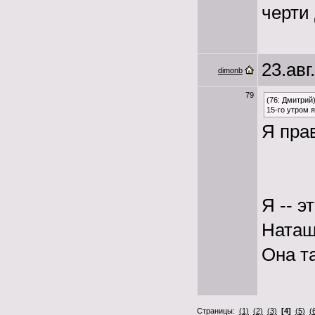
черти
23.авг
dimonb
79
(76: Дмитрий
15-го утром я
Я пра
Я -- э
Наташи
Она т
Страницы:
(1)
(2)
(3)
[4]
(5)
(