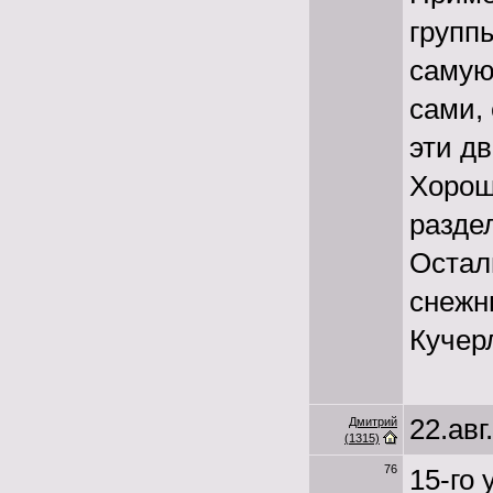
групп
самую
сами, 
эти д
Хорошо
разде
Остал
снежн
Кучер
22.авг
Дмитрий
(1315)
76
15-го