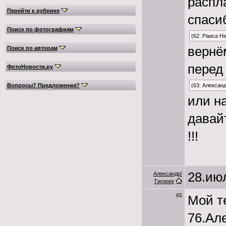
распла
Перейти к рубрике
спасиб
Поиск по фотографиям
(62: Раиса Н
вернё
Поиск по авторам
перед
ФотоНовости.ру
Вопросы? Предложения?
(63: Алексан
или н
давай
!!!
28.июл
Александр/
Тигирек
65
Мой т
76.Ал