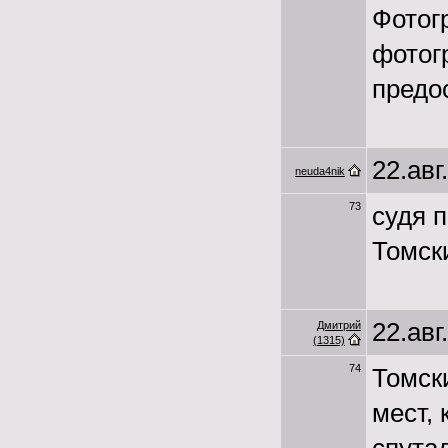
Фотог
фотог
предос
22.авг
neuda4nik
73
судя п
Томски
22.авг
Дмитрий
(1315)
74
Томск
мест,