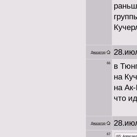
раньш
групп
Кучер
28.июл
Джазатор
66
в Тюнг
на Ку
на Ак-
что ид
28.июл
Джазатор
67
(65: Алексан