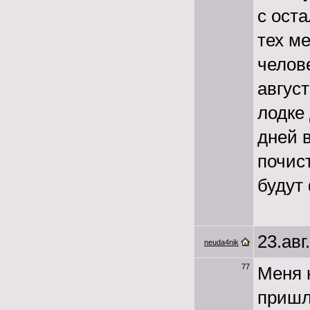
с ост
тех ме
челов
авгус
лодке
дней 
почис
будут 
23.авг
neuda4nik
77
Меня 
пришл