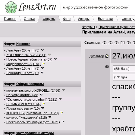
Главная
Статьи
Форумы
Фото
Авторы
Выставки
Фотосту
Форумы
>
Приглашаю в путешест
Приглашаем на Алтай, авгу
Страницы:
(1)
(2)
(3)
[4]
(5)
(
Форум
Новости
•
ЛенсАрту 20 лет!!! (3)
27.июл
•
ХОРОШИЕ НОВОСТИ (1)
Джазатор
•
Новое: Админ: абонплата (67)
•
Модерировать? (1181)
60
•
ЛенсАрту 15 лет!!! (3)
(58: Лана)
•
ЛенсАрту 10 лет! (11)
(59: rga)
Форум
Общие вопросы
спасиб
•
почему так много ХОРОШ... (2456)
---
•
Не хочу критики (49)
•
"Склонности фотографии" (1821)
•
ВЕЛИК и МОГУЧ (164)
группу
•
Права на съемку (10)
•
КОНКУРСЫ, выставки , пр... (120)
---
•
конкурс "Кукушечка" (218)
•
Раскрываем жанровую фот... (621)
хребт
Форум
Фотографии и авторы