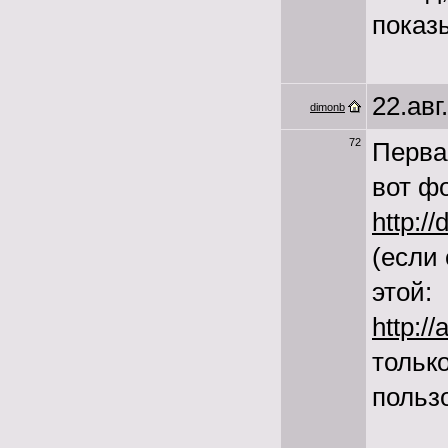
показ
22.авг
dimonb
72
Перва
вот фо
http:/
(если 
этой:
http:/
тольк
польз