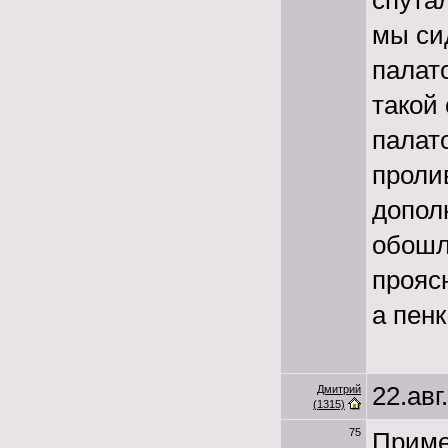
спута
мы си
палат
такой
палат
проли
допол
обошло
прояс
а пенк
22.авг
Дмитрий
(1315)
75
Приме