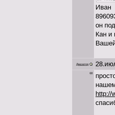
Иван
89609
он под
Кан и
Ваше
28.июл
Джазатор
68
прост
нашем
http://
спаси