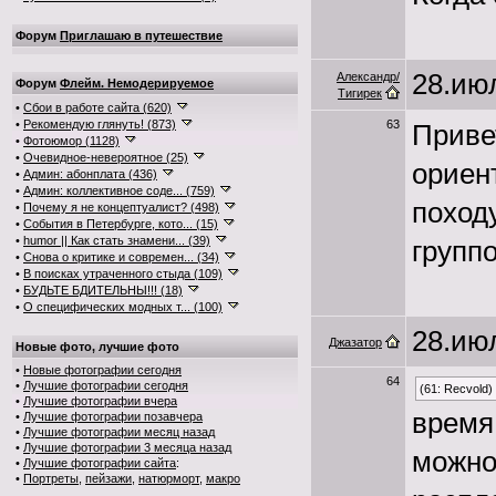
Форум
Приглашаю в путешествие
28.июл
Александр/
Форум
Флейм. Немодерируемое
Тигирек
•
Сбои в работе сайта (620)
•
Рекомендую глянуть! (873)
63
Приве
•
Фотоюмор (1128)
•
Очевидное-невероятное (25)
ориент
•
Админ: абонплата (436)
•
Админ: коллективное соде... (759)
поход
•
Почему я не концептуалист? (498)
•
События в Петербурге, кото... (15)
•
humor || Как стать знамени... (39)
группо
•
Снова о критике и современ... (34)
•
В поисках утраченного стыда (109)
•
БУДЬТЕ БДИТЕЛЬНЫ!!! (18)
•
О специфических модных т... (100)
28.июл
Джазатор
Новые фото, лучшие фото
•
Новые фотографии сегодня
64
•
Лучшие фотографии сегодня
(61: Recvold)
•
Лучшие фотографии вчера
время
•
Лучшие фотографии позавчера
•
Лучшие фотографии месяц назад
•
Лучшие фотографии 3 месяца назад
можно 
•
Лучшие фотографии сайта
:
•
Портреты
,
пейзажи
,
натюрморт
,
макро