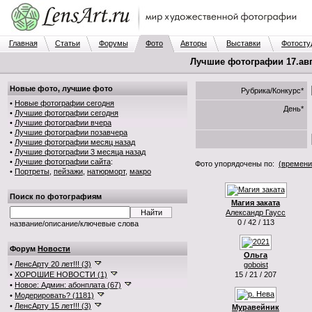
Главная
Статьи
Форумы
Фото
Авторы
Выставки
Фотосту
Лучшие фотографии 17.авг.
Новые фото, лучшие фото
Рубрика/Конкурс*
•
Новые фотографии сегодня
День*
•
Лучшие фотографии сегодня
•
Лучшие фотографии вчера
•
Лучшие фотографии позавчера
•
Лучшие фотографии месяц назад
•
Лучшие фотографии 3 месяца назад
•
Лучшие фотографии сайта
:
Фото упорядочены по:
(времени
•
Портреты
,
пейзажи
,
натюрморт
,
макро
Поиск по фотографиям
Магия заката
Александр Гаусс
0 / 42 / 113
название/описание/ключевые слова
Форум
Новости
Ольга
•
ЛенсАрту 20 лет!!! (3)
goboist
•
ХОРОШИЕ НОВОСТИ (1)
15 / 21 / 207
•
Новое: Админ: абонплата (67)
•
Модерировать? (1181)
•
ЛенсАрту 15 лет!!! (3)
Муравейник