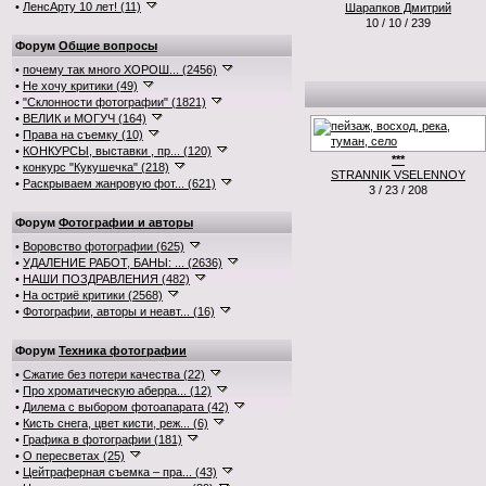
•
ЛенсАрту 10 лет! (11)
Шарапков Дмитрий
10 / 10 / 239
Форум
Общие вопросы
•
почему так много ХОРОШ... (2456)
•
Не хочу критики (49)
•
"Склонности фотографии" (1821)
•
ВЕЛИК и МОГУЧ (164)
•
Права на съемку (10)
•
КОНКУРСЫ, выставки , пр... (120)
***
•
конкурс "Кукушечка" (218)
STRANNIK VSELENNOY
•
Раскрываем жанровую фот... (621)
3 / 23 / 208
Форум
Фотографии и авторы
•
Воровство фотографии (625)
•
УДАЛЕНИЕ РАБОТ, БАНЫ: ... (2636)
•
НАШИ ПОЗДРАВЛЕНИЯ (482)
•
На остриё критики (2568)
•
Фотографии, авторы и неавт... (16)
Форум
Техника фотографии
•
Сжатие без потери качества (22)
•
Про хроматическую аберра... (12)
•
Дилема с выбором фотоапарата (42)
•
Кисть снега, цвет кисти, реж... (6)
•
Графика в фотографии (181)
•
О пересветах (25)
•
Цейтраферная съемка – пра... (43)