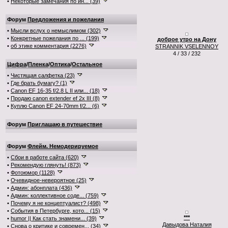
•
Некоторые замечания по ин... (39)
Форум
Предложения и пожелания
•
Мысли вслух о немыслимом (302)
•
Конкретные пожелания по ... (199)
доброе утро на Дону
•
об этике комментария (2276)
STRANNIK VSELENNOY
4 / 33 / 232
Цифра
/
Пленка
/
Оптика
/
Остальное
•
Чистящая салфетка (23)
•
Где брать бумагу? (1)
•
Canon EF 16-35 f/2.8 L II или... (18)
•
Продаю canon extender ef 2x III (8)
•
Куплю Canon EF 24-70mm f/2... (6)
Форум
Приглашаю в путешествие
Форум
Флейм. Немодерируемое
•
Сбои в работе сайта (620)
•
Рекомендую глянуть! (873)
•
Фотоюмор (1128)
•
Очевидное-невероятное (25)
•
Админ: абонплата (436)
•
Админ: коллективное соде... (759)
•
Почему я не концептуалист? (498)
•
События в Петербурге, кото... (15)
***
•
humor || Как стать знамени... (39)
Давыдова Наталия
•
Снова о критике и современ... (34)