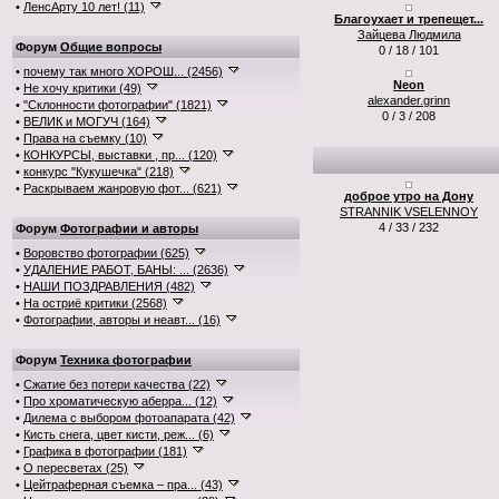
•
ЛенсАрту 10 лет! (11)
Благоухает и трепещет...
Зайцева Людмила
Форум
Общие вопросы
0 / 18 / 101
•
почему так много ХОРОШ... (2456)
Neon
•
Не хочу критики (49)
alexander.grinn
•
"Склонности фотографии" (1821)
0 / 3 / 208
•
ВЕЛИК и МОГУЧ (164)
•
Права на съемку (10)
•
КОНКУРСЫ, выставки , пр... (120)
•
конкурс "Кукушечка" (218)
•
Раскрываем жанровую фот... (621)
доброе утро на Дону
STRANNIK VSELENNOY
4 / 33 / 232
Форум
Фотографии и авторы
•
Воровство фотографии (625)
•
УДАЛЕНИЕ РАБОТ, БАНЫ: ... (2636)
•
НАШИ ПОЗДРАВЛЕНИЯ (482)
•
На остриё критики (2568)
•
Фотографии, авторы и неавт... (16)
Форум
Техника фотографии
•
Сжатие без потери качества (22)
•
Про хроматическую аберра... (12)
•
Дилема с выбором фотоапарата (42)
•
Кисть снега, цвет кисти, реж... (6)
•
Графика в фотографии (181)
•
О пересветах (25)
•
Цейтраферная съемка – пра... (43)