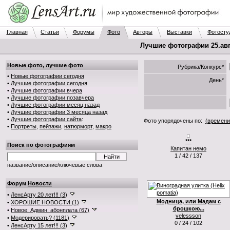
Главная
Статьи
Форумы
Фото
Авторы
Выставки
Фотосту
Лучшие фотографии 25.авг.
Новые фото, лучшие фото
Рубрика/Конкурс*
•
Новые фотографии сегодня
День*
•
Лучшие фотографии сегодня
•
Лучшие фотографии вчера
•
Лучшие фотографии позавчера
•
Лучшие фотографии месяц назад
•
Лучшие фотографии 3 месяца назад
•
Лучшие фотографии сайта
:
Фото упорядочены по:
(времени
•
Портреты
,
пейзажи
,
натюрморт
,
макро
***
Поиск по фотографиям
Капитан немо
1 / 42 / 137
название/описание/ключевые слова
Форум
Новости
•
ЛенсАрту 20 лет!!! (3)
Модница, или Мадам с
•
ХОРОШИЕ НОВОСТИ (1)
брошкою...
•
Новое: Админ: абонплата (67)
velessson
•
Модерировать? (1181)
0 / 24 / 102
•
ЛенсАрту 15 лет!!! (3)