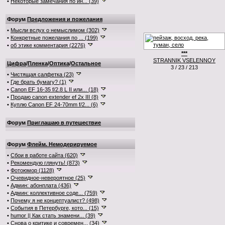
•
Некоторые замечания по ин... (39)
Форум
Предложения и пожелания
•
Мысли вслух о немыслимом (302)
•
Конкретные пожелания по ... (199)
•
об этике комментария (2276)
***
STRANNIK VSELENNOY
Цифра
/
Пленка
/
Оптика
/
Остальное
3 / 23 / 213
•
Чистящая салфетка (23)
•
Где брать бумагу? (1)
•
Canon EF 16-35 f/2.8 L II или... (18)
•
Продаю canon extender ef 2x III (8)
•
Куплю Canon EF 24-70mm f/2... (6)
Форум
Приглашаю в путешествие
Форум
Флейм. Немодерируемое
•
Сбои в работе сайта (620)
•
Рекомендую глянуть! (873)
•
Фотоюмор (1128)
•
Очевидное-невероятное (25)
•
Админ: абонплата (436)
•
Админ: коллективное соде... (759)
•
Почему я не концептуалист? (498)
•
События в Петербурге, кото... (15)
•
humor || Как стать знамени... (39)
•
Снова о критике и современ... (34)