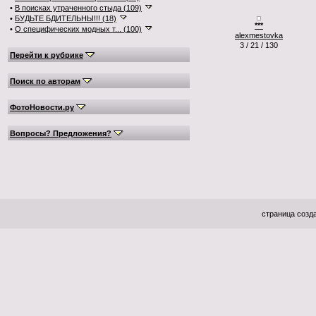
•
В поисках утраченного стыда (109)
•
БУДЬТЕ БДИТЕЛЬНЫ!!! (18)
***
•
О специфических модных т... (100)
alexmestovka
3 / 21 / 130
Перейти к рубрике
Поиск по авторам
ФотоНовости.ру
Вопросы? Предложения?
страница созда