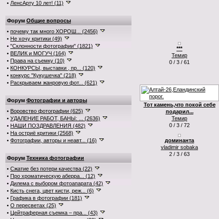
•
ЛенсАрту 10 лет! (11)
Форум
Общие вопросы
•
почему так много ХОРОШ... (2456)
•
Не хочу критики (49)
•
"Склонности фотографии" (1821)
***
•
ВЕЛИК и МОГУЧ (164)
Темир
•
Права на съемку (10)
0 / 3 / 61
•
КОНКУРСЫ, выставки , пр... (120)
•
конкурс "Кукушечка" (218)
•
Раскрываем жанровую фот... (621)
Форум
Фотографии и авторы
Тот камень,что покой себе
•
Воровство фотографии (625)
подарил...
•
УДАЛЕНИЕ РАБОТ, БАНЫ: ... (2636)
Темир
0 / 3 / 72
•
НАШИ ПОЗДРАВЛЕНИЯ (482)
•
На остриё критики (2568)
•
Фотографии, авторы и неавт... (16)
доминанта
vladimir sobaka
2 / 3 / 63
Форум
Техника фотографии
•
Сжатие без потери качества (22)
•
Про хроматическую аберра... (12)
•
Дилема с выбором фотоапарата (42)
•
Кисть снега, цвет кисти, реж... (6)
•
Графика в фотографии (181)
•
О пересветах (25)
•
Цейтраферная съемка – пра... (43)