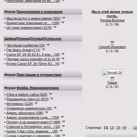
•
Некоторые замечания по ин... (39)
Форум
Предложения и пожелания
Мы в этой жизни только
гости..
•
Мысли вслух о немыслимом (302)
Регина Волгина
•
Конкретные пожелания по ... (199)
0 / 3 / 59
•
об этике комментария (2276)
Цифра
/
Пленка
/
Оптика
/
Остальное
***
•
Чистящая салфетка (23)
Сергей Иванович
•
Где брать бумагу? (1)
0 / 3 / 56
•
Canon EF 16-35 f/2.8 L II или... (18)
•
Продаю canon extender ef 2x III (8)
•
Куплю Canon EF 24-70mm f/2... (6)
Форум
Приглашаю в путешествие
***
Темир
0 / 6 / 97
Форум
Флейм. Немодерируемое
•
Сбои в работе сайта (620)
•
Рекомендую глянуть! (873)
•
Фотоюмор (1128)
•
Очевидное-невероятное (25)
•
Админ: абонплата (436)
•
Админ: коллективное соде... (759)
•
Почему я не концептуалист? (498)
•
События в Петербурге, кото... (15)
Страницы:
[1]
(2)
(3)
(4)
...
(1
•
humor || Как стать знамени... (39)
•
Снова о критике и современ... (34)