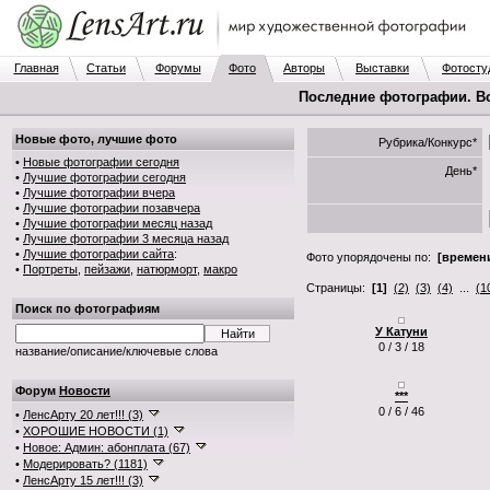
Главная
Статьи
Форумы
Фото
Авторы
Выставки
Фотосту
Последние фотографии. В
Новые фото, лучшие фото
Рубрика/Конкурс*
•
Новые фотографии сегодня
День*
•
Лучшие фотографии сегодня
•
Лучшие фотографии вчера
•
Лучшие фотографии позавчера
•
Лучшие фотографии месяц назад
•
Лучшие фотографии 3 месяца назад
•
Лучшие фотографии сайта
:
Фото упорядочены по:
[времени
•
Портреты
,
пейзажи
,
натюрморт
,
макро
Страницы:
[1]
(2)
(3)
(4)
...
(1
Поиск по фотографиям
У Катуни
0 / 3 / 18
название/описание/ключевые слова
Форум
Новости
***
0 / 6 / 46
•
ЛенсАрту 20 лет!!! (3)
•
ХОРОШИЕ НОВОСТИ (1)
•
Новое: Админ: абонплата (67)
•
Модерировать? (1181)
•
ЛенсАрту 15 лет!!! (3)