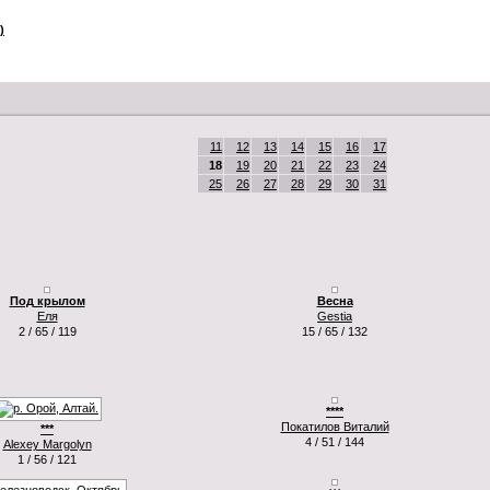
)
11
12
13
14
15
16
17
18
19
20
21
22
23
24
25
26
27
28
29
30
31
Под крылом
Весна
Еля
Gestia
2 / 65 / 119
15 / 65 / 132
****
Покатилов Виталий
***
4 / 51 / 144
Alexey Margolyn
1 / 56 / 121