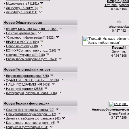
Вечер в Давш
•
Модерировать? (1181)
Татьяна Дубров
•
ЛенсАрту 15 лет!!! (3)
0 / 46 / 104
•
ЛенсАрту 10 лет! (11)
Форум
Общие вопросы
***
alexmestovka
•
почему так много ХОРОШ... (2456)
0 / 37 / 92
•
Не хочу критики (49)
•
"Склонности фотографии" (1821)
•
ВЕЛИК и МОГУЧ (164)
•
Права на съемку (10)
Прощай!
•
КОНКУРСЫ, выставки , пр... (120)
Зенитчик
•
конкурс "Кукушечка" (218)
4 / 24 / 108
•
Раскрываем жанровую фот... (621)
Форум
Фотографии и авторы
•
Воровство фотографии (625)
•
УДАЛЕНИЕ РАБОТ, БАНЫ: ... (2636)
•
НАШИ ПОЗДРАВЛЕНИЯ (482)
•
На остриё критики (2568)
•
Фотографии, авторы и неавт... (16)
Форум
Техника фотографии
Анатомобиометрическ
•
Сжатие без потери качества (22)
Елена-Femina
•
Про хроматическую аберра... (12)
3 / 17 / 298
•
Дилема с выбором фотоапарата (42)
•
Кисть снега, цвет кисти, реж... (6)
•
Графика в фотографии (181)