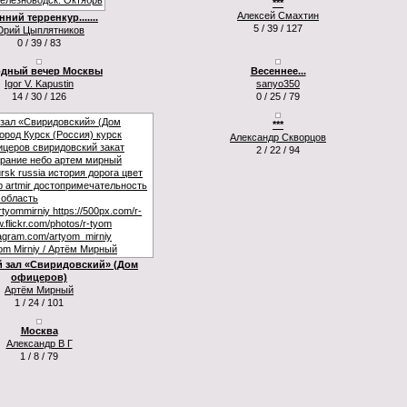
***
Алексей Смахтин
ний терренкур.......
5 / 39 / 127
рий Цыплятников
0 / 39 / 83
дный вечер Москвы
Весеннее...
Igor V. Kapustin
sanyo350
14 / 30 / 126
0 / 25 / 79
***
Александр Скворцов
2 / 22 / 94
 зал «Свиридовский» (Дом
офицеров)
Артём Мирный
1 / 24 / 101
Москва
Александр В Г
1 / 8 / 79