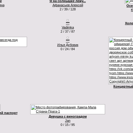
е
Я на солнышке лежу...
ина
Афанасьев Алексей
Осен
2 / 39 / 128
Ю
***
Холо
Vadimka
2 / 37 / 87
***
Илья Дубовик
0 / 24 / 84
Концертный
ий паспорт
Девушка с виноградом
Jan
0 / 15 / 95