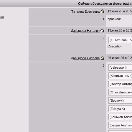
Сейчас обсуждаются фотографи
12.мая.26 в 20:
Татьяна Еремеева
лия
1
Красиво!
13.мая.26 в 10:
Давыдова Наталия
2
(1: Татьяна Е
Спасибо)
26.июля.26 в 9:
Давыдова Наталия
3
(velessson)
(Капитан немо
(Виктор Литав
(Олег Данильч
(Sputnyk)
(Taisiya K)
(Коньков Алек
(Бедей Анатол