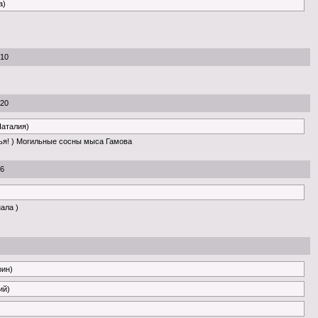
a)
:10
:20
Наталия)
ья! ) Могильные сосны мыса Гамова
56
нала )
рин)
ий)