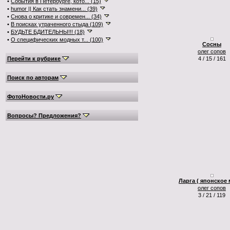
•
События в Петербурге, кото... (15)
•
humor || Как стать знамени... (39)
•
Снова о критике и современ... (34)
•
В поисках утраченного стыда (109)
•
БУДЬТЕ БДИТЕЛЬНЫ!!! (18)
•
О специфических модных т... (100)
Сосны
олег сопов
Перейти к рубрике
4 / 15 / 161
Поиск по авторам
ФотоНовости.ру
Вопросы? Предложения?
Ларга ( японское 
олег сопов
3 / 21 / 119