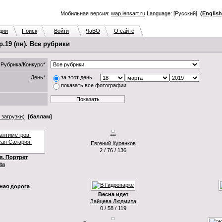
Мобильная версия:
wap.lensart.ru
Language: [Русский]
(English
дии
Поиск
Войти
ЧаВО
О сайте
.19 (пн). Все рубрики
Рубрика/Конкурс*
День*
за этот день
показать все фотографии
 загрузки)
[баллам]
***
Евгений Куренков
2 / 76 / 136
. Портрет
ita
зная дорога
Весна идет
Зайцева Людмила
0 / 58 / 119