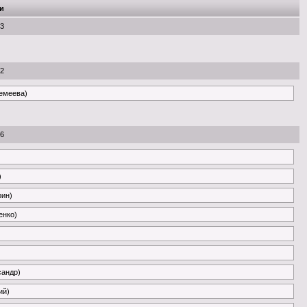
и
53
22
ремеева)
26
)
рин)
енко)
сандр)
ий)