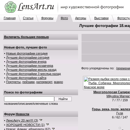
Главная
Статьи
Форумы
Фото
Авторы
Выставки
Фотосту
Лучшие фотографии 18.мар
Включить большие превью
Новые фото, лучшие фото
•
Новые фотографии сегодня
•
Лучшие фотографии сегодня
•
Лучшие фотографии вчера
•
Лучшие фотографии позавчера
Фото упорядочены по:
(времени
•
Лучшие фотографии месяц назад
•
Лучшие фотографии 3 месяца назад
•
Лучшие фотографии сайта
:
•
Портреты
,
пейзажи
,
натюрморт
,
макро
Многополосая Салария
Поиск по фотографиям
Milyutina Margar
7 / 77 / 159
название/описание/ключевые слова
Горы, река, поле, желе
Гуля
Форум
Новости
6 / 62 / 147
•
ЛенсАрту 20 лет!!! (3)
•
ХОРОШИЕ НОВОСТИ (1)
•
Новое: Админ: абонплата (67)