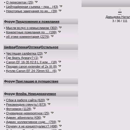
•
О пересветах (25)
•
Цейтраферная съемка – пра... (43)
•
Некоторые замечания по ин... (39)
***
Давыдова Ната
3 / 36 / 111
Форум
Предложения и пожелания
•
Мысли вслух о немыслимом (302)
•
Конкретные пожелания по ... (199)
•
об этике комментария (2276)
Цифра
/
Пленка
/
Оптика
/
Остальное
•
Чистящая салфетка (23)
•
Где брать бумагу? (1)
•
Canon EF 16-35 f/2.8 L II или... (18)
•
Продаю canon extender ef 2x III (8)
•
Куплю Canon EF 24-70mm f/2... (6)
Форум
Приглашаю в путешествие
Форум
Флейм. Немодерируемое
•
Сбои в работе сайта (620)
•
Рекомендую глянуть! (873)
•
Фотоюмор (1128)
•
Очевидное-невероятное (25)
•
Админ: абонплата (436)
•
Админ: коллективное соде... (759)
•
Почему я не концептуалист? (498)