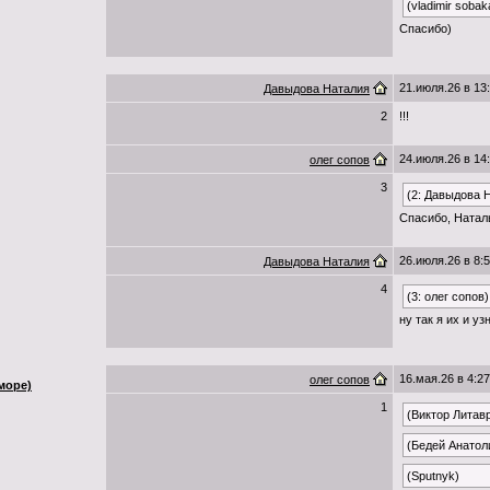
(vladimir sobak
Спасибо)
21.июля.26 в 13
Давыдова Наталия
2
!!!
24.июля.26 в 14
олег сопов
3
(2: Давыдова 
Спасибо, Натал
26.июля.26 в 8:
Давыдова Наталия
4
(3: олег сопов)
ну так я их и уз
16.мая.26 в 4:27
олег сопов
море)
1
(Виктор Литав
(Бедей Анатол
(Sputnyk)