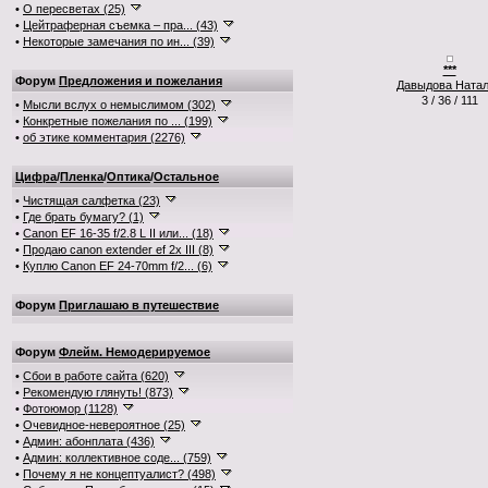
•
О пересветах (25)
•
Цейтраферная съемка – пра... (43)
•
Некоторые замечания по ин... (39)
***
Форум
Предложения и пожелания
Давыдова Ната
3 / 36 / 111
•
Мысли вслух о немыслимом (302)
•
Конкретные пожелания по ... (199)
•
об этике комментария (2276)
Цифра
/
Пленка
/
Оптика
/
Остальное
•
Чистящая салфетка (23)
•
Где брать бумагу? (1)
•
Canon EF 16-35 f/2.8 L II или... (18)
•
Продаю canon extender ef 2x III (8)
•
Куплю Canon EF 24-70mm f/2... (6)
Форум
Приглашаю в путешествие
Форум
Флейм. Немодерируемое
•
Сбои в работе сайта (620)
•
Рекомендую глянуть! (873)
•
Фотоюмор (1128)
•
Очевидное-невероятное (25)
•
Админ: абонплата (436)
•
Админ: коллективное соде... (759)
•
Почему я не концептуалист? (498)