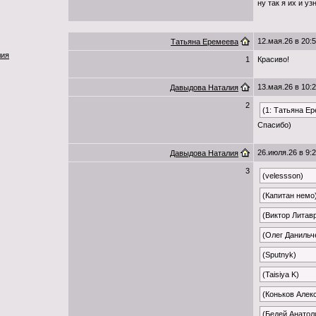
ну так я их и уз
12.мая.26 в 20:
Татьяна Еремеева
лия
1
Красиво!
13.мая.26 в 10:
Давыдова Наталия
2
(1: Татьяна Е
Спасибо)
26.июля.26 в 9:
Давыдова Наталия
3
(velessson)
(Капитан немо
(Виктор Литав
(Олег Данильч
(Sputnyk)
(Taisiya K)
(Коньков Алек
(Бедей Анатол