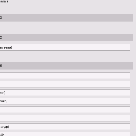
нала )
53
22
ремеева)
26
)
рин)
енко)
сандр)
ий)