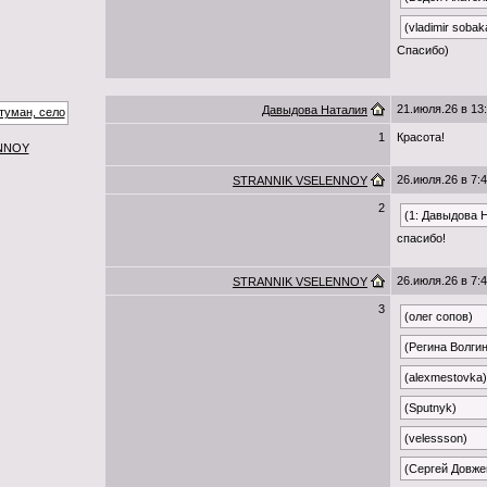
(vladimir sobak
Спасибо)
21.июля.26 в 13
Давыдова Наталия
1
Красота!
NNOY
26.июля.26 в 7:
STRANNIK VSELENNOY
2
(1: Давыдова 
спасибо!
26.июля.26 в 7:
STRANNIK VSELENNOY
3
(олег сопов)
(Регина Волги
(alexmestovka)
(Sputnyk)
(velessson)
(Сергей Довже