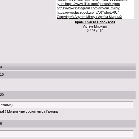
Храм Христа Спасителя
Артём Мирный
2 / 26 / 119
и
:10
:20
Наталия)
ья! ) Могильные сосны мыса Гамова
56