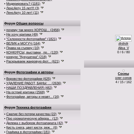
•
Модерировать? (1181)
•
ЛенсАрту 15 лет!!! (3)
•
ЛенсАрту 10 лет! (11)
Форум
Общие вопросы
•
почему так много ХОРОШ... (2456)
•
Не хочу критики (49)
•
"Склонности фотографии" (1821)
•
ВЕЛИК и МОГУЧ (164)
@@@
•
Права на съемку (10)
Alisa_V
0 / 6 / 80
•
КОНКУРСЫ, выставки , пр... (120)
•
конкурс "Кукушечка" (218)
•
Раскрываем жанровую фот... (621)
Форум
Фотографии и авторы
Сосны
олег сопов
•
Воровство фотографии (625)
4 / 15 / 162
•
УДАЛЕНИЕ РАБОТ, БАНЫ: ... (2636)
•
НАШИ ПОЗДРАВЛЕНИЯ (482)
•
На остриё критики (2568)
•
Фотографии, авторы и неавт... (16)
Форум
Техника фотографии
•
Сжатие без потери качества (22)
•
Про хроматическую аберра... (12)
•
Дилема с выбором фотоапарата (42)
•
Кисть снега, цвет кисти, реж... (6)
•
Графика в фотографии (181)