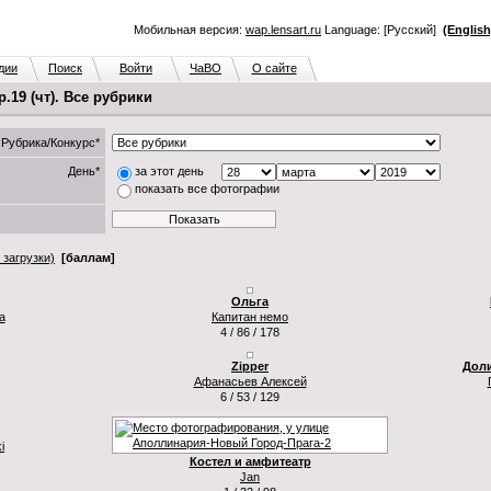
Мобильная версия:
wap.lensart.ru
Language: [Русский]
(English
дии
Поиск
Войти
ЧаВО
О сайте
19 (чт). Все рубрики
Рубрика/Конкурс*
День*
за этот день
показать все фотографии
 загрузки)
[баллам]
Ольга
a
Капитан немо
4 / 86 / 178
Zipper
Доли
Афанасьев Алексей
6 / 53 / 129
i
Костел и амфитеатр
Jan