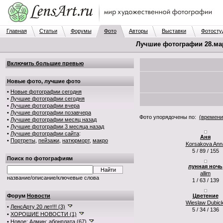
Главная
Статьи
Форумы
Фото
Авторы
Выставки
Фотосту
Лучшие фотографии 28.мар.
Включить большие превью
Новые фото, лучшие фото
•
Новые фотографии сегодня
•
Лучшие фотографии сегодня
•
Лучшие фотографии вчера
•
Лучшие фотографии позавчера
Фото упорядочены по:
(времени
•
Лучшие фотографии месяц назад
•
Лучшие фотографии 3 месяца назад
•
Лучшие фотографии сайта
:
Аня
•
Портреты
,
пейзажи
,
натюрморт
,
макро
Korsakova Ann
5 / 89 / 155
Поиск по фотографиям
лунная ночь
allim
название/описание/ключевые слова
1 / 63 / 139
Форум
Новости
Цветение
Wieslaw Dubick
•
ЛенсАрту 20 лет!!! (3)
5 / 34 / 136
•
ХОРОШИЕ НОВОСТИ (1)
•
Новое: Админ: абонплата (67)