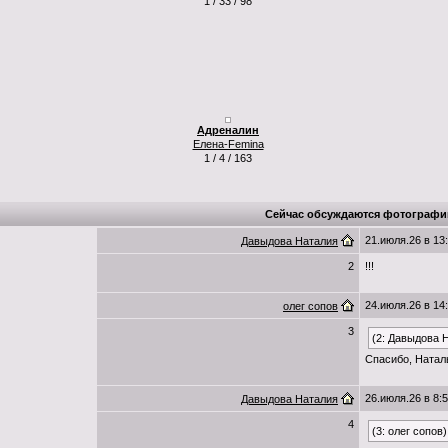
1 / 33 / 98
Адреналин
Елена-Femina
1 / 4 / 163
Сейчас обсуждаются фотографи
21.июля.26 в 13
Давыдова Наталия
2
!!!
24.июля.26 в 14
олег сопов
3
(2: Давыдова 
Спасибо, Натал
26.июля.26 в 8:
Давыдова Наталия
4
(3: олег сопов)