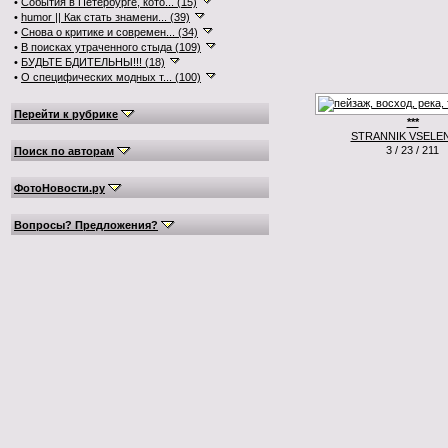
•
События в Петербурге, кото... (15)
•
humor || Как стать знамени... (39)
•
Снова о критике и современ... (34)
•
В поисках утраченного стыда (109)
•
БУДЬТЕ БДИТЕЛЬНЫ!!! (18)
•
О специфических модных т... (100)
Перейти к рубрике
***
STRANNIK VSELE
3 / 23 / 211
Поиск по авторам
ФотоНовости.ру
Вопросы? Предложения?