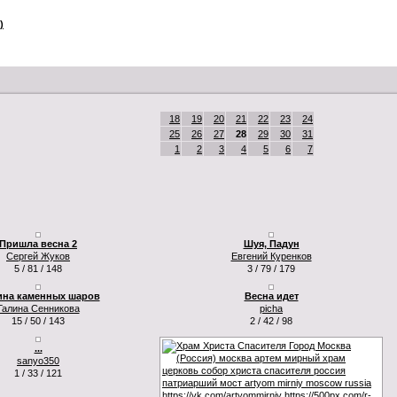
)
18
19
20
21
22
23
24
25
26
27
28
29
30
31
1
2
3
4
5
6
7
Пришла весна 2
Шуя, Падун
Сергей Жуков
Евгений Куренков
5 / 81 / 148
3 / 79 / 179
на каменных шаров
Весна идет
Галина Сенникова
picha
15 / 50 / 143
2 / 42 / 98
...
sanyo350
1 / 33 / 121