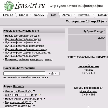
Главная
Статьи
Форумы
Фото
Авторы
Выставки
Фотосту
Фотографии 18.апр.24 (чт)
Новые фото, лучшие фото
Рубрика/Конкурс*
•
Новые фотографии сегодня
День*
•
Лучшие фотографии сегодня
•
Лучшие фотографии вчера
•
Лучшие фотографии позавчера
•
Лучшие фотографии месяц назад
•
Лучшие фотографии 3 месяца назад
•
Лучшие фотографии сайта
:
Фото упорядочены по:
[времени
•
Портреты
,
пейзажи
,
натюрморт
,
макро
снежный кустик
Поиск по фотографиям
murzik7
0 / 27 / 171
название/описание/ключевые слова
Форум
Новости
Do you like redheads?
alexander.grinn
•
ЛенсАрту 20 лет!!! (3)
1 / 24 / 392
•
ХОРОШИЕ НОВОСТИ (1)
•
Новое: Админ: абонплата (67)
•
Модерировать? (1181)
•
ЛенсАрту 15 лет!!! (3)