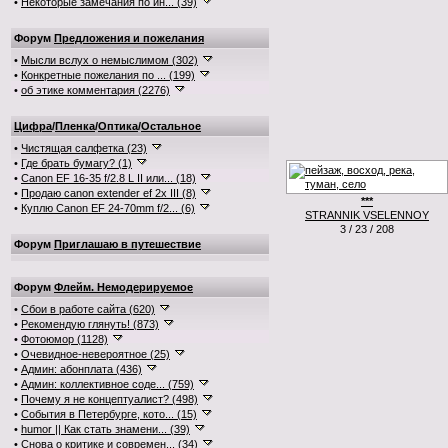
•
Некоторые замечания по ин... (39)
Форум
Предложения и пожелания
•
Мысли вслух о немыслимом (302)
•
Конкретные пожелания по ... (199)
•
об этике комментария (2276)
Цифра
/
Пленка
/
Оптика
/
Остальное
•
Чистящая салфетка (23)
•
Где брать бумагу? (1)
•
Canon EF 16-35 f/2.8 L II или... (18)
•
Продаю canon extender ef 2x III (8)
***
•
Куплю Canon EF 24-70mm f/2... (6)
STRANNIK VSELENNOY
3 / 23 / 208
Форум
Приглашаю в путешествие
Форум
Флейм. Немодерируемое
•
Сбои в работе сайта (620)
•
Рекомендую глянуть! (873)
•
Фотоюмор (1128)
•
Очевидное-невероятное (25)
•
Админ: абонплата (436)
•
Админ: коллективное соде... (759)
•
Почему я не концептуалист? (498)
•
События в Петербурге, кото... (15)
•
humor || Как стать знамени... (39)
•
Снова о критике и современ... (34)