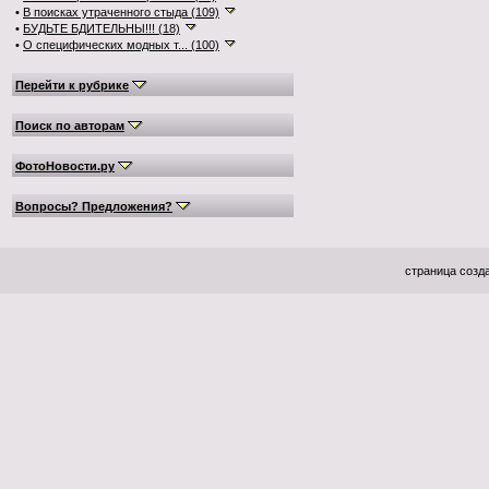
•
В поисках утраченного стыда (109)
•
БУДЬТЕ БДИТЕЛЬНЫ!!! (18)
•
О специфических модных т... (100)
Перейти к рубрике
Поиск по авторам
ФотоНовости.ру
Вопросы? Предложения?
страница созда