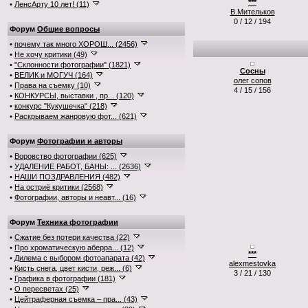
***
•
ЛенсАрту 10 лет! (11)
В.Мительков
0 / 12 / 194
Форум
Общие вопросы
•
почему так много ХОРОШ... (2456)
•
Не хочу критики (49)
•
"Склонности фотографии" (1821)
Сосны
•
ВЕЛИК и МОГУЧ (164)
олег сопов
•
Права на съемку (10)
4 / 15 / 156
•
КОНКУРСЫ, выставки , пр... (120)
•
конкурс "Кукушечка" (218)
•
Раскрываем жанровую фот... (621)
Форум
Фотографии и авторы
•
Воровство фотографии (625)
•
УДАЛЕНИЕ РАБОТ, БАНЫ: ... (2636)
•
НАШИ ПОЗДРАВЛЕНИЯ (482)
•
На остриё критики (2568)
•
Фотографии, авторы и неавт... (16)
Форум
Техника фотографии
•
Сжатие без потери качества (22)
•
Про хроматическую аберра... (12)
***
•
Дилема с выбором фотоапарата (42)
alexmestovka
•
Кисть снега, цвет кисти, реж... (6)
3 / 21 / 130
•
Графика в фотографии (181)
•
О пересветах (25)
•
Цейтраферная съемка – пра... (43)