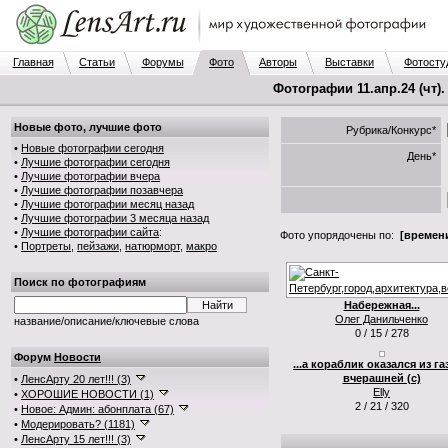
Главная
Статьи
Форумы
Фото
Авторы
Выставки
Фотосту
Фотографии 11.апр.24 (чт)
Новые фото, лучшие фото
Рубрика/Конкурс*
•
Новые фотографии сегодня
День*
•
Лучшие фотографии сегодня
•
Лучшие фотографии вчера
•
Лучшие фотографии позавчера
•
Лучшие фотографии месяц назад
•
Лучшие фотографии 3 месяца назад
•
Лучшие фотографии сайта
:
Фото упорядочены по:
[времени
•
Портреты
,
пейзажи
,
натюрморт
,
макро
Поиск по фотографиям
Набережная...
Олег Данильченко
название/описание/ключевые слова
0 / 15 / 278
Форум
Новости
...а кораблик оказался из га
вчерашней (с)
•
ЛенсАрту 20 лет!!! (3)
Elly
•
ХОРОШИЕ НОВОСТИ (1)
2 / 21 / 320
•
Новое: Админ: абонплата (67)
•
Модерировать? (1181)
•
ЛенсАрту 15 лет!!! (3)