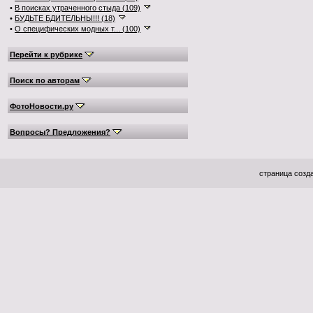
•
В поисках утраченного стыда (109)
•
БУДЬТЕ БДИТЕЛЬНЫ!!! (18)
•
О специфических модных т... (100)
Перейти к рубрике
Поиск по авторам
ФотоНовости.ру
Вопросы? Предложения?
страница созда