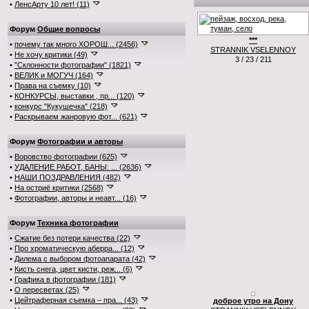
•
ЛенсАрту 10 лет! (11)
Форум
Общие вопросы
***
•
почему так много ХОРОШ... (2456)
STRANNIK VSELENNOY
•
Не хочу критики (49)
3 / 23 / 211
•
"Склонности фотографии" (1821)
•
ВЕЛИК и МОГУЧ (164)
•
Права на съемку (10)
•
КОНКУРСЫ, выставки , пр... (120)
•
конкурс "Кукушечка" (218)
•
Раскрываем жанровую фот... (621)
Форум
Фотографии и авторы
•
Воровство фотографии (625)
•
УДАЛЕНИЕ РАБОТ, БАНЫ: ... (2636)
•
НАШИ ПОЗДРАВЛЕНИЯ (482)
•
На остриё критики (2568)
•
Фотографии, авторы и неавт... (16)
Форум
Техника фотографии
•
Сжатие без потери качества (22)
•
Про хроматическую аберра... (12)
•
Дилема с выбором фотоапарата (42)
•
Кисть снега, цвет кисти, реж... (6)
•
Графика в фотографии (181)
•
О пересветах (25)
•
Цейтраферная съемка – пра... (43)
доброе утро на Дону