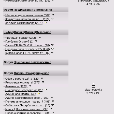
•
Некоторые замечания по ин... (39)
STRANNIK VSELENNOY
4 / 33 / 232
Форум
Предложения и пожелания
•
Мысли вслух о немыслимом (302)
•
Конкретные пожелания по ... (199)
•
об этике комментария (2276)
Цифра
/
Пленка
/
Оптика
/
Остальное
•
Чистящая салфетка (23)
•
Где брать бумагу? (1)
•
Canon EF 16-35 f/2.8 L II или... (18)
•
Продаю canon extender ef 2x III (8)
•
Куплю Canon EF 24-70mm f/2... (6)
Форум
Приглашаю в путешествие
Форум
Флейм. Немодерируемое
•
Сбои в работе сайта (620)
•
Рекомендую глянуть! (873)
***
•
Фотоюмор (1128)
alexmestovka
•
Очевидное-невероятное (25)
3 / 21 / 130
•
Админ: абонплата (436)
•
Админ: коллективное соде... (759)
•
Почему я не концептуалист? (498)
•
События в Петербурге, кото... (15)
•
humor || Как стать знамени... (39)
•
Снова о критике и современ... (34)