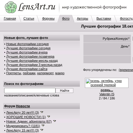
Главная
Статьи
Форумы
Фото
Авторы
Выставки
Фотосту
Лучшие фотографии 18.окт.
Новые фото, лучшие фото
Рубрика/Конкурс*
•
Новые фотографии сегодня
День*
•
Лучшие фотографии сегодня
•
Лучшие фотографии вчера
•
Лучшие фотографии позавчера
•
Лучшие фотографии месяц назад
•
Лучшие фотографии 3 месяца назад
•
Лучшие фотографии сайта
:
Фото упорядочены по:
(времени
•
Портреты
,
пейзажи
,
натюрморт
,
макро
Поиск по фотографиям
осень...
Valentin IS
название/описание/ключевые слова
2 / 84 / 186
Форум
Новости
•
ЛенсАрту 20 лет!!! (3)
•
ХОРОШИЕ НОВОСТИ (1)
•
Новое: Админ: абонплата (67)
•
Модерировать? (1181)
•
ЛенсАрту 15 лет!!! (3)