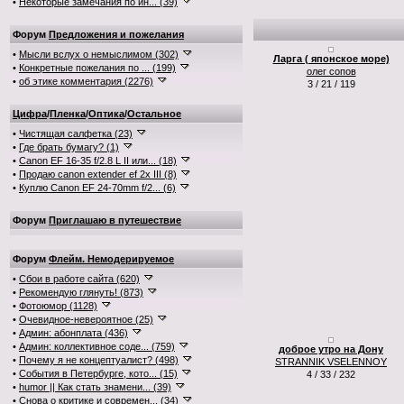
•
Некоторые замечания по ин... (39)
Форум
Предложения и пожелания
•
Мысли вслух о немыслимом (302)
Ларга ( японское море)
•
Конкретные пожелания по ... (199)
олег сопов
•
об этике комментария (2276)
3 / 21 / 119
Цифра
/
Пленка
/
Оптика
/
Остальное
•
Чистящая салфетка (23)
•
Где брать бумагу? (1)
•
Canon EF 16-35 f/2.8 L II или... (18)
•
Продаю canon extender ef 2x III (8)
•
Куплю Canon EF 24-70mm f/2... (6)
Форум
Приглашаю в путешествие
Форум
Флейм. Немодерируемое
•
Сбои в работе сайта (620)
•
Рекомендую глянуть! (873)
•
Фотоюмор (1128)
•
Очевидное-невероятное (25)
•
Админ: абонплата (436)
•
Админ: коллективное соде... (759)
доброе утро на Дону
•
Почему я не концептуалист? (498)
STRANNIK VSELENNOY
•
События в Петербурге, кото... (15)
4 / 33 / 232
•
humor || Как стать знамени... (39)
•
Снова о критике и современ... (34)