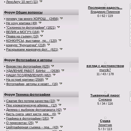
•
ЛенсАрту 10 лет! (11)
Последняя радость...
Владимир Пименов
Форум
Общие вопросы
0 / 62 / 119
•
почему так много ХОРОШ... (2456)
•
Не хочу критики (49)
•
"Склонности фотографии" (1821)
•
ВЕЛИК и МОГУЧ (164)
•
Права на съемку (10)
•
КОНКУРСЫ, выставки , пр... (120)
•
конкурс "Кукушечка" (218)
•
Раскрываем жанровую фот... (621)
Форум
Фотографии и авторы
взгляд с достоинством
•
Воровство фотографии (625)
murzik7
•
УДАЛЕНИЕ РАБОТ, БАНЫ: ... (2636)
11 / 43 / 178
•
НАШИ ПОЗДРАВЛЕНИЯ (482)
•
На остриё критики (2568)
•
Фотографии, авторы и неавт... (16)
Форум
Техника фотографии
Тыквенный пирог
Снежана
•
Сжатие без потери качества (22)
5 / 34 / 116
•
Про хроматическую аберра... (12)
•
Дилема с выбором фотоапарата (42)
•
Кисть снега, цвет кисти, реж... (6)
•
Графика в фотографии (181)
Сушка
•
О пересветах (25)
Зенитчик
•
Цейтраферная съемка – пра... (43)
5 / 3 / 113