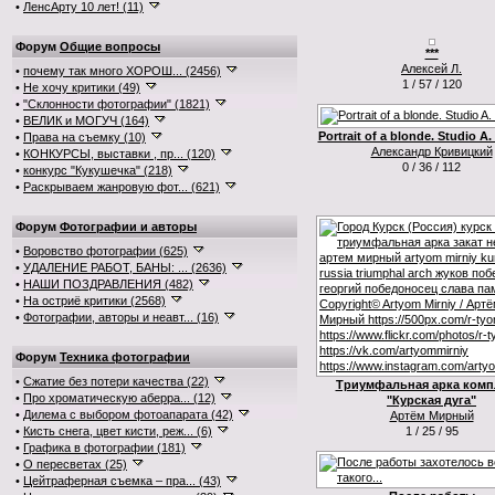
•
ЛенсАрту 10 лет! (11)
Форум
Общие вопросы
***
Алексей Л.
•
почему так много ХОРОШ... (2456)
1 / 57 / 120
•
Не хочу критики (49)
•
"Склонности фотографии" (1821)
•
ВЕЛИК и МОГУЧ (164)
Portrait of a blonde. Studio A.
•
Права на съемку (10)
Александр Кривицкий
•
КОНКУРСЫ, выставки , пр... (120)
0 / 36 / 112
•
конкурс "Кукушечка" (218)
•
Раскрываем жанровую фот... (621)
Форум
Фотографии и авторы
•
Воровство фотографии (625)
•
УДАЛЕНИЕ РАБОТ, БАНЫ: ... (2636)
•
НАШИ ПОЗДРАВЛЕНИЯ (482)
•
На остриё критики (2568)
•
Фотографии, авторы и неавт... (16)
Форум
Техника фотографии
•
Сжатие без потери качества (22)
Триумфальная арка комп
•
Про хроматическую аберра... (12)
"Курская дуга"
•
Дилема с выбором фотоапарата (42)
Артём Мирный
•
Кисть снега, цвет кисти, реж... (6)
1 / 25 / 95
•
Графика в фотографии (181)
•
О пересветах (25)
•
Цейтраферная съемка – пра... (43)