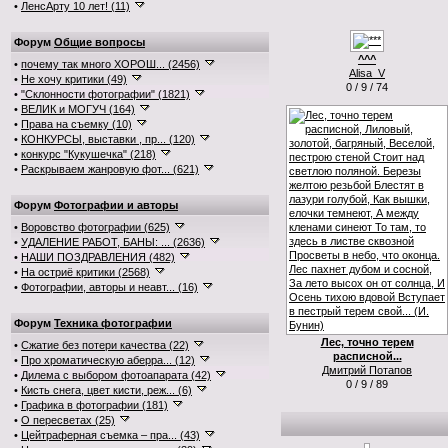
•
ЛенсАрту 10 лет! (11)
Форум
Общие вопросы
^^^
•
почему так много ХОРОШ... (2456)
Alisa_V
•
Не хочу критики (49)
0 / 9 / 74
•
"Склонности фотографии" (1821)
•
ВЕЛИК и МОГУЧ (164)
•
Права на съемку (10)
•
КОНКУРСЫ, выставки , пр... (120)
•
конкурс "Кукушечка" (218)
•
Раскрываем жанровую фот... (621)
Форум
Фотографии и авторы
•
Воровство фотографии (625)
•
УДАЛЕНИЕ РАБОТ, БАНЫ: ... (2636)
•
НАШИ ПОЗДРАВЛЕНИЯ (482)
•
На остриё критики (2568)
•
Фотографии, авторы и неавт... (16)
Форум
Техника фотографии
Лес, точно терем
•
Сжатие без потери качества (22)
расписной...
•
Про хроматическую аберра... (12)
Дмитрий Потапов
•
Дилема с выбором фотоапарата (42)
0 / 9 / 89
•
Кисть снега, цвет кисти, реж... (6)
•
Графика в фотографии (181)
•
О пересветах (25)
•
Цейтраферная съемка – пра... (43)