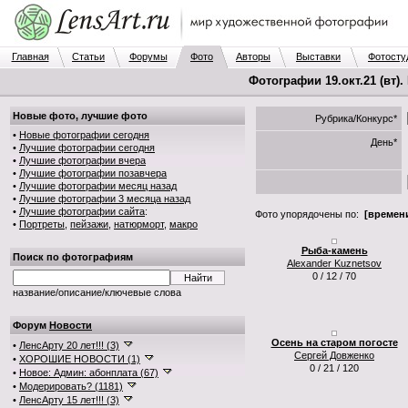
Главная
Статьи
Форумы
Фото
Авторы
Выставки
Фотосту
Фотографии 19.окт.21 (вт).
Новые фото, лучшие фото
Рубрика/Конкурс*
•
Новые фотографии сегодня
День*
•
Лучшие фотографии сегодня
•
Лучшие фотографии вчера
•
Лучшие фотографии позавчера
•
Лучшие фотографии месяц назад
•
Лучшие фотографии 3 месяца назад
•
Лучшие фотографии сайта
:
Фото упорядочены по:
[времени
•
Портреты
,
пейзажи
,
натюрморт
,
макро
Рыба-камень
Поиск по фотографиям
Alexander Kuznetsov
0 / 12 / 70
название/описание/ключевые слова
Форум
Новости
Осень на старом погосте
•
ЛенсАрту 20 лет!!! (3)
Сергей Довженко
•
ХОРОШИЕ НОВОСТИ (1)
0 / 21 / 120
•
Новое: Админ: абонплата (67)
•
Модерировать? (1181)
•
ЛенсАрту 15 лет!!! (3)