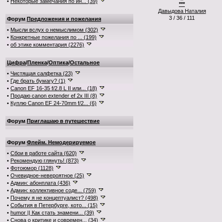
•
Некоторые замечания по ин... (39)
***
Давыдова Наталия
3 / 36 / 111
Форум
Предложения и пожелания
•
Мысли вслух о немыслимом (302)
•
Конкретные пожелания по ... (199)
•
об этике комментария (2276)
Цифра
/
Пленка
/
Оптика
/
Остальное
•
Чистящая салфетка (23)
•
Где брать бумагу? (1)
•
Canon EF 16-35 f/2.8 L II или... (18)
•
Продаю canon extender ef 2x III (8)
•
Куплю Canon EF 24-70mm f/2... (6)
Форум
Приглашаю в путешествие
Форум
Флейм. Немодерируемое
•
Сбои в работе сайта (620)
•
Рекомендую глянуть! (873)
•
Фотоюмор (1128)
•
Очевидное-невероятное (25)
•
Админ: абонплата (436)
•
Админ: коллективное соде... (759)
•
Почему я не концептуалист? (498)
•
События в Петербурге, кото... (15)
•
humor || Как стать знамени... (39)
•
Снова о критике и современ... (34)