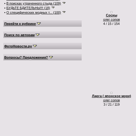
•
В поисках утраченного стыда (109)
•
БУДЬТЕ БДИТЕЛЬНЫ!!! (18)
•
О специфических модных т... (100)
Сосны
олег сопов
Перейти к рубрике
4 / 15 / 154
Поиск по авторам
ФотоНовости.ру
Вопросы? Предложения?
Ларга ( японское море)
олег сопов
3 / 21 / 119