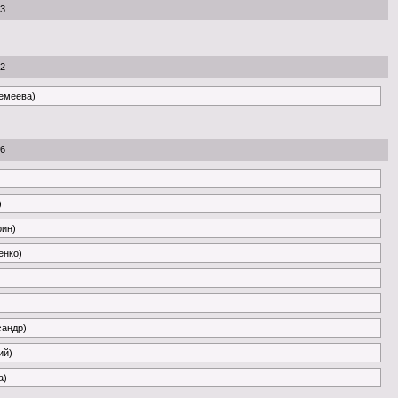
53
22
ремеева)
26
)
рин)
енко)
сандр)
ий)
a)