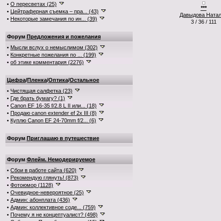
•
О пересветах (25)
***
•
Цейтраферная съемка – пра... (43)
Давыдова Ната
•
Некоторые замечания по ин... (39)
3 / 36 / 111
Форум
Предложения и пожелания
•
Мысли вслух о немыслимом (302)
•
Конкретные пожелания по ... (199)
•
об этике комментария (2276)
Цифра
/
Пленка
/
Оптика
/
Остальное
•
Чистящая салфетка (23)
•
Где брать бумагу? (1)
•
Canon EF 16-35 f/2.8 L II или... (18)
•
Продаю canon extender ef 2x III (8)
•
Куплю Canon EF 24-70mm f/2... (6)
Форум
Приглашаю в путешествие
Форум
Флейм. Немодерируемое
•
Сбои в работе сайта (620)
•
Рекомендую глянуть! (873)
•
Фотоюмор (1128)
•
Очевидное-невероятное (25)
•
Админ: абонплата (436)
•
Админ: коллективное соде... (759)
•
Почему я не концептуалист? (498)