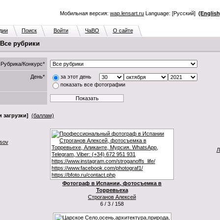
Мобильная версия:
wap.lensart.ru
Language: [Русский]
(English
дии
Поиск
Войти
ЧаВО
О сайте
. Все рубрики
Рубрика/Конкурс*
День*
за этот день
показать все фотографии
 загрузки]
(баллам)
tsov
Л
Фотограф в Испании, фотосъемка в
Торревьеха
Строганов Алексей
6 / 3 / 158