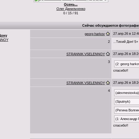
Осень...
Олег Данильченко
0 / 15 / 91
Сейчас обсуждаются фотографи
27.апр.26 в 12:4
georg harkov
Дону
NNOY
2
...Тихий Дон! 5+
27.апр.26 в 18:2
STRANNIK VSELENNOY
3
(2: georg harko
спасибо!!
27.апр.26 в 18:2
STRANNIK VSELENNOY
4
(alexmestovka)
(Sputnyk)
(Регина Волги
(1: Александр
спасибо!!