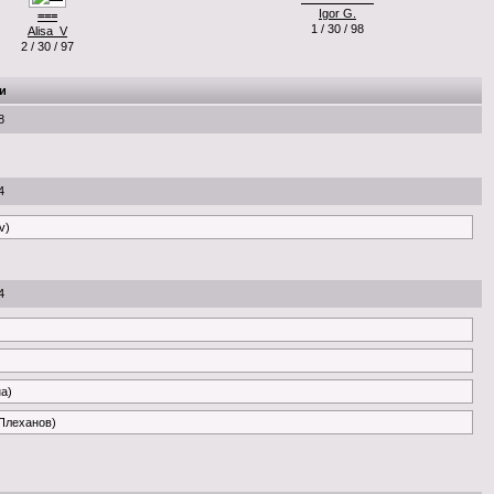
Igor G.
===
1 / 30 / 98
Alisa_V
2 / 30 / 97
и
8
4
v)
4
на)
 Плеханов)