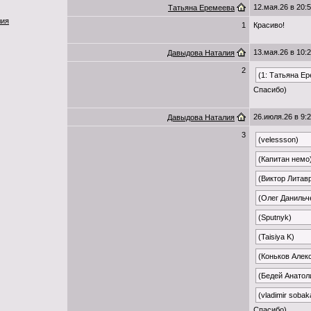
12.мая.26 в 20:
Татьяна Еремеева
лия
1
Красиво!
13.мая.26 в 10:
Давыдова Наталия
2
(1: Татьяна Е
Спасибо)
26.июля.26 в 9:
Давыдова Наталия
3
(velessson)
(Капитан немо
(Виктор Литав
(Олег Данильч
(Sputnyk)
(Taisiya K)
(Коньков Алек
(Бедей Анатол
(vladimir sobak
Спасибо)