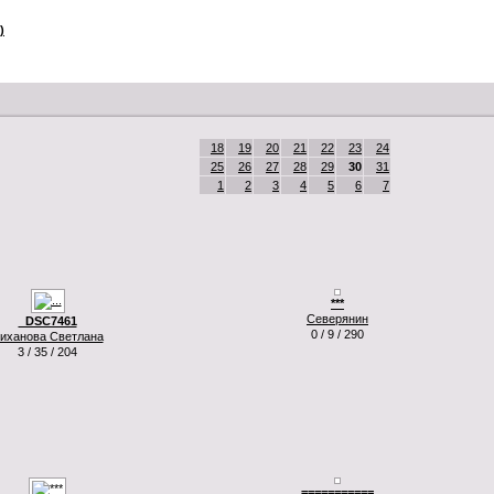
)
18
19
20
21
22
23
24
25
26
27
28
29
30
31
1
2
3
4
5
6
7
***
Северянин
_DSC7461
0 / 9 / 290
иханова Светлана
3 / 35 / 204
===========