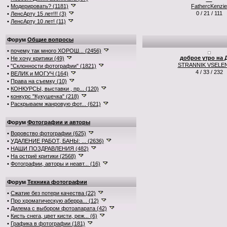
•
Модерировать? (1181)
FathercKenzie
0 / 21 / 111
•
ЛенсАрту 15 лет!!! (3)
•
ЛенсАрту 10 лет! (11)
Форум
Общие вопросы
•
почему так много ХОРОШ... (2456)
доброе утро на 
•
Не хочу критики (49)
STRANNIK VSELE
•
"Склонности фотографии" (1821)
4 / 33 / 232
•
ВЕЛИК и МОГУЧ (164)
•
Права на съемку (10)
•
КОНКУРСЫ, выставки , пр... (120)
•
конкурс "Кукушечка" (218)
•
Раскрываем жанровую фот... (621)
Форум
Фотографии и авторы
•
Воровство фотографии (625)
•
УДАЛЕНИЕ РАБОТ, БАНЫ: ... (2636)
•
НАШИ ПОЗДРАВЛЕНИЯ (482)
•
На остриё критики (2568)
•
Фотографии, авторы и неавт... (16)
Форум
Техника фотографии
•
Сжатие без потери качества (22)
•
Про хроматическую аберра... (12)
•
Дилема с выбором фотоапарата (42)
•
Кисть снега, цвет кисти, реж... (6)
•
Графика в фотографии (181)