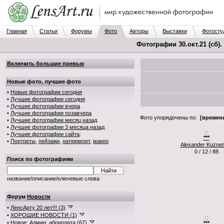
Главная
Статьи
Форумы
Фото
Авторы
Выставки
Фотосту
Фотографии 30.окт.21 (сб)
Включить большие превью
Новые фото, лучшие фото
•
Новые фотографии сегодня
•
Лучшие фотографии сегодня
•
Лучшие фотографии вчера
•
Лучшие фотографии позавчера
Фото упорядочены по:
[времени
•
Лучшие фотографии месяц назад
•
Лучшие фотографии 3 месяца назад
•
Лучшие фотографии сайта
:
***
•
Портреты
,
пейзажи
,
натюрморт
,
макро
Alexander Kuzne
0 / 12 / 88
Поиск по фотографиям
название/описание/ключевые слова
Форум
Новости
•
ЛенсАрту 20 лет!!! (3)
•
ХОРОШИЕ НОВОСТИ (1)
•
Новое: Админ: абонплата (67)
***