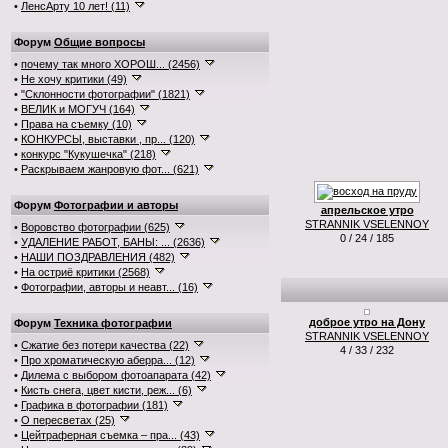
•
ЛенсАрту 10 лет! (11)
Форум
Общие вопросы
•
почему так много ХОРОШ... (2456)
•
Не хочу критики (49)
•
"Склонности фотографии" (1821)
•
ВЕЛИК и МОГУЧ (164)
•
Права на съемку (10)
•
КОНКУРСЫ, выставки , пр... (120)
•
конкурс "Кукушечка" (218)
•
Раскрываем жанровую фот... (621)
Форум
Фотографии и авторы
апрельское утро
STRANNIK VSELENNOY
•
Воровство фотографии (625)
0 / 24 / 185
•
УДАЛЕНИЕ РАБОТ, БАНЫ: ... (2636)
•
НАШИ ПОЗДРАВЛЕНИЯ (482)
•
На остриё критики (2568)
•
Фотографии, авторы и неавт... (16)
доброе утро на Дону
Форум
Техника фотографии
STRANNIK VSELENNOY
•
Сжатие без потери качества (22)
4 / 33 / 232
•
Про хроматическую аберра... (12)
•
Дилема с выбором фотоапарата (42)
•
Кисть снега, цвет кисти, реж... (6)
•
Графика в фотографии (181)
•
О пересветах (25)
•
Цейтраферная съемка – пра... (43)