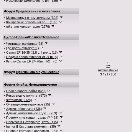
•
Некоторые замечания по ин... (39)
Форум
Предложения и пожелания
•
Мысли вслух о немыслимом (302)
•
Конкретные пожелания по ... (199)
•
об этике комментария (2276)
Цифра
/
Пленка
/
Оптика
/
Остальное
•
Чистящая салфетка (23)
•
Где брать бумагу? (1)
•
Canon EF 16-35 f/2.8 L II или... (18)
•
Продаю canon extender ef 2x III (8)
•
Куплю Canon EF 24-70mm f/2... (6)
***
alexmestovka
Форум
Приглашаю в путешествие
3 / 21 / 130
Форум
Флейм. Немодерируемое
•
Сбои в работе сайта (620)
•
Рекомендую глянуть! (873)
•
Фотоюмор (1128)
•
Очевидное-невероятное (25)
•
Админ: абонплата (436)
•
Админ: коллективное соде... (759)
•
Почему я не концептуалист? (498)
•
События в Петербурге, кото... (15)
•
humor || Как стать знамени... (39)
•
Снова о критике и современ... (34)