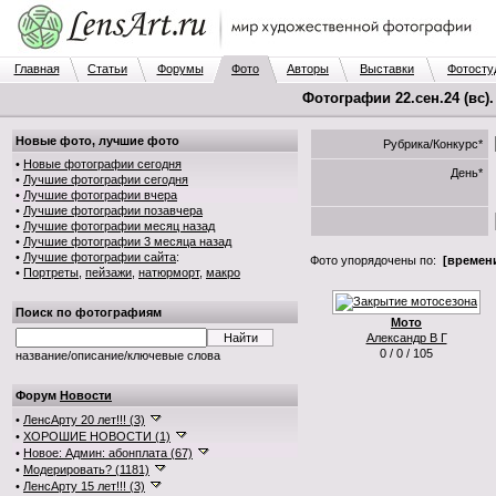
Главная
Статьи
Форумы
Фото
Авторы
Выставки
Фотосту
Фотографии 22.сен.24 (вс)
Новые фото, лучшие фото
Рубрика/Конкурс*
•
Новые фотографии сегодня
День*
•
Лучшие фотографии сегодня
•
Лучшие фотографии вчера
•
Лучшие фотографии позавчера
•
Лучшие фотографии месяц назад
•
Лучшие фотографии 3 месяца назад
•
Лучшие фотографии сайта
:
Фото упорядочены по:
[времени
•
Портреты
,
пейзажи
,
натюрморт
,
макро
Поиск по фотографиям
Мото
Александр В Г
0 / 0 / 105
название/описание/ключевые слова
Форум
Новости
•
ЛенсАрту 20 лет!!! (3)
•
ХОРОШИЕ НОВОСТИ (1)
•
Новое: Админ: абонплата (67)
•
Модерировать? (1181)
•
ЛенсАрту 15 лет!!! (3)