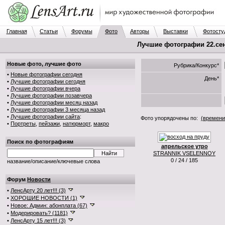
Главная
Статьи
Форумы
Фото
Авторы
Выставки
Фотосту
Лучшие фотографии 22.сен.
Новые фото, лучшие фото
Рубрика/Конкурс*
•
Новые фотографии сегодня
День*
•
Лучшие фотографии сегодня
•
Лучшие фотографии вчера
•
Лучшие фотографии позавчера
•
Лучшие фотографии месяц назад
•
Лучшие фотографии 3 месяца назад
•
Лучшие фотографии сайта
:
Фото упорядочены по:
(времени
•
Портреты
,
пейзажи
,
натюрморт
,
макро
Поиск по фотографиям
апрельское утро
STRANNIK VSELENNOY
0 / 24 / 185
название/описание/ключевые слова
Форум
Новости
•
ЛенсАрту 20 лет!!! (3)
•
ХОРОШИЕ НОВОСТИ (1)
•
Новое: Админ: абонплата (67)
•
Модерировать? (1181)
•
ЛенсАрту 15 лет!!! (3)