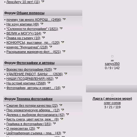
•
ЛенсАрту 10 лет! (11)
Форум
Общие вопросы
•
почему так много ХОРОШ... (2456)
•
Не хочу критики (49)
•
"Склонности фотографии" (1821)
•
ВЕЛИК и МОГУЧ (164)
•
Права на съемку (10)
•
КОНКУРСЫ, выставки , пр... (120)
•
конкурс "Кукушечка" (218)
•
Раскрываем жанровую фот... (621)
...
Форум
Фотографии и авторы
sanyo350
0 / 9 / 142
•
Воровство фотографии (625)
•
УДАЛЕНИЕ РАБОТ, БАНЫ: ... (2636)
•
НАШИ ПОЗДРАВЛЕНИЯ (482)
•
На остриё критики (2568)
•
Фотографии, авторы и неавт... (16)
Ларга ( японское море)
Форум
Техника фотографии
олег сопов
•
Сжатие без потери качества (22)
3 / 21 / 119
•
Про хроматическую аберра... (12)
•
Дилема с выбором фотоапарата (42)
•
Кисть снега, цвет кисти, реж... (6)
•
Графика в фотографии (181)
•
О пересветах (25)
•
Цейтраферная съемка – пра... (43)