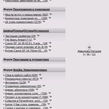
•
Некоторые замечания по ин... (39)
Форум
Предложения и пожелания
•
Мысли вслух о немыслимом (302)
•
Конкретные пожелания по ... (199)
•
об этике комментария (2276)
Цифра
/
Пленка
/
Оптика
/
Остальное
•
Чистящая салфетка (23)
•
Где брать бумагу? (1)
•
Canon EF 16-35 f/2.8 L II или... (18)
•
Продаю canon extender ef 2x III (8)
***
•
Куплю Canon EF 24-70mm f/2... (6)
Давыдова Наталия
3 / 36 / 111
Форум
Приглашаю в путешествие
Форум
Флейм. Немодерируемое
•
Сбои в работе сайта (620)
•
Рекомендую глянуть! (873)
•
Фотоюмор (1128)
•
Очевидное-невероятное (25)
•
Админ: абонплата (436)
•
Админ: коллективное соде... (759)
•
Почему я не концептуалист? (498)
•
События в Петербурге, кото... (15)
•
humor || Как стать знамени... (39)
•
Снова о критике и современ... (34)