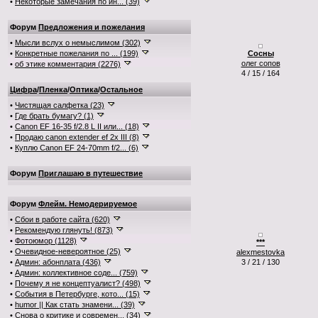
•
Некоторые замечания по ин... (39)
Форум
Предложения и пожелания
•
Мысли вслух о немыслимом (302)
•
Конкретные пожелания по ... (199)
Сосны
олег сопов
•
об этике комментария (2276)
4 / 15 / 164
Цифра
/
Пленка
/
Оптика
/
Остальное
•
Чистящая салфетка (23)
•
Где брать бумагу? (1)
•
Canon EF 16-35 f/2.8 L II или... (18)
•
Продаю canon extender ef 2x III (8)
•
Куплю Canon EF 24-70mm f/2... (6)
Форум
Приглашаю в путешествие
Форум
Флейм. Немодерируемое
•
Сбои в работе сайта (620)
•
Рекомендую глянуть! (873)
•
Фотоюмор (1128)
***
•
Очевидное-невероятное (25)
alexmestovka
•
Админ: абонплата (436)
3 / 21 / 130
•
Админ: коллективное соде... (759)
•
Почему я не концептуалист? (498)
•
События в Петербурге, кото... (15)
•
humor || Как стать знамени... (39)
•
Снова о критике и современ... (34)