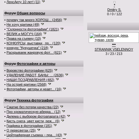
•
ЛенсАрту 10 лет! (11)
*
Dmitry S.
Форум
Общие вопросы
0 / 0 / 122
•
почему так много ХОРОШ... (2456)
•
Не хочу критики (49)
•
"Склонности фотографии" (1821)
•
ВЕЛИК и МОГУЧ (164)
•
Права на съемку (10)
•
КОНКУРСЫ, выставки , пр... (120)
***
•
конкурс "Кукушечка" (218)
STRANNIK VSELENNOY
•
Раскрываем жанровую фот... (621)
3 / 23 / 213
Форум
Фотографии и авторы
•
Воровство фотографии (625)
•
УДАЛЕНИЕ РАБОТ, БАНЫ: ... (2636)
•
НАШИ ПОЗДРАВЛЕНИЯ (482)
•
На остриё критики (2568)
•
Фотографии, авторы и неавт... (16)
Форум
Техника фотографии
•
Сжатие без потери качества (22)
•
Про хроматическую аберра... (12)
•
Дилема с выбором фотоапарата (42)
•
Кисть снега, цвет кисти, реж... (6)
•
Графика в фотографии (181)
•
О пересветах (25)
•
Цейтраферная съемка – пра... (43)