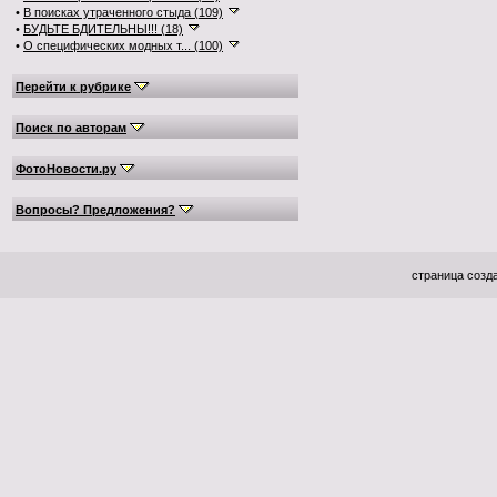
•
В поисках утраченного стыда (109)
•
БУДЬТЕ БДИТЕЛЬНЫ!!! (18)
•
О специфических модных т... (100)
Перейти к рубрике
Поиск по авторам
ФотоНовости.ру
Вопросы? Предложения?
страница созда