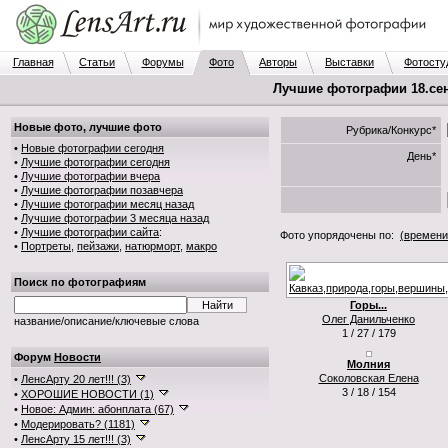
Главная
Статьи
Форумы
Фото
Авторы
Выставки
Фотосту
Лучшие фотографии 18.сен.
Новые фото, лучшие фото
Рубрика/Конкурс*
•
Новые фотографии сегодня
День*
•
Лучшие фотографии сегодня
•
Лучшие фотографии вчера
•
Лучшие фотографии позавчера
•
Лучшие фотографии месяц назад
•
Лучшие фотографии 3 месяца назад
•
Лучшие фотографии сайта
:
Фото упорядочены по:
(времени
•
Портреты
,
пейзажи
,
натюрморт
,
макро
Поиск по фотографиям
Горы...
Олег Данильченко
название/описание/ключевые слова
1 / 27 / 179
Форум
Новости
Молния
Соколовская Елена
•
ЛенсАрту 20 лет!!! (3)
3 / 18 / 154
•
ХОРОШИЕ НОВОСТИ (1)
•
Новое: Админ: абонплата (67)
•
Модерировать? (1181)
•
ЛенсАрту 15 лет!!! (3)