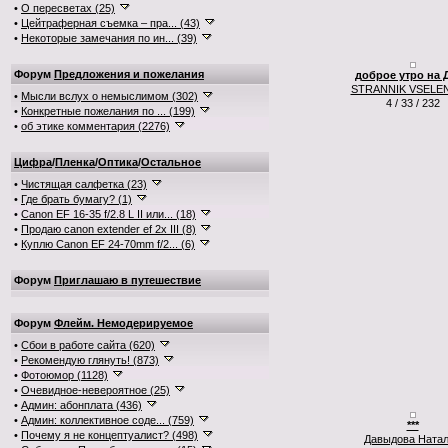
•
О пересветах (25)
•
Цейтраферная съемка – пра... (43)
•
Некоторые замечания по ин... (39)
Форум
Предложения и пожелания
доброе утро на 
STRANNIK VSELE
•
Мысли вслух о немыслимом (302)
4 / 33 / 232
•
Конкретные пожелания по ... (199)
•
об этике комментария (2276)
Цифра
/
Пленка
/
Оптика
/
Остальное
•
Чистящая салфетка (23)
•
Где брать бумагу? (1)
•
Canon EF 16-35 f/2.8 L II или... (18)
•
Продаю canon extender ef 2x III (8)
•
Куплю Canon EF 24-70mm f/2... (6)
Форум
Приглашаю в путешествие
Форум
Флейм. Немодерируемое
•
Сбои в работе сайта (620)
•
Рекомендую глянуть! (873)
•
Фотоюмор (1128)
•
Очевидное-невероятное (25)
•
Админ: абонплата (436)
•
Админ: коллективное соде... (759)
***
•
Почему я не концептуалист? (498)
Давыдова Ната