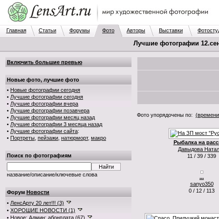
Главная
Статьи
Форумы
Фото
Авторы
Выставки
Фотосту
Лучшие фотографии 12.сен.
Включить большие превью
Новые фото, лучшие фото
•
Новые фотографии сегодня
•
Лучшие фотографии сегодня
•
Лучшие фотографии вчера
•
Лучшие фотографии позавчера
Фото упорядочены по:
(времени
•
Лучшие фотографии месяц назад
•
Лучшие фотографии 3 месяца назад
•
Лучшие фотографии сайта
:
•
Портреты
,
пейзажи
,
натюрморт
,
макро
Рыбалка на расс
Давыдова Ната
Поиск по фотографиям
11 / 39 / 339
название/описание/ключевые слова
...
sanyo350
0 / 12 / 113
Форум
Новости
•
ЛенсАрту 20 лет!!! (3)
•
ХОРОШИЕ НОВОСТИ (1)
•
Новое: Админ: абонплата (67)