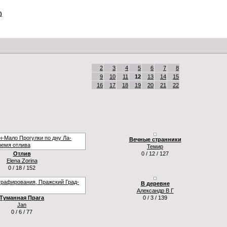
)
2
3
4
5
6
7
8
9
10
11
12
13
14
15
16
17
18
19
20
21
22
Вечные странники
Темир
Отлив
0 / 12 / 127
Elena Zorina
0 / 18 / 152
В деревне
Александр В Г
Туманная Прага
0 / 3 / 139
Jan
0 / 6 / 77