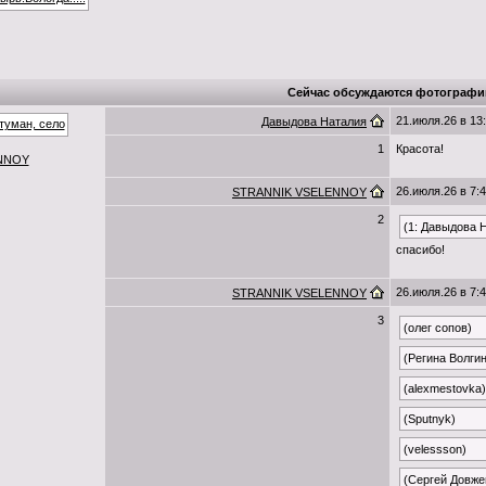
Сейчас обсуждаются фотографи
21.июля.26 в 13
Давыдова Наталия
1
Красота!
NNOY
26.июля.26 в 7:
STRANNIK VSELENNOY
2
(1: Давыдова 
спасибо!
26.июля.26 в 7:
STRANNIK VSELENNOY
3
(олег сопов)
(Регина Волги
(alexmestovka)
(Sputnyk)
(velessson)
(Сергей Довже