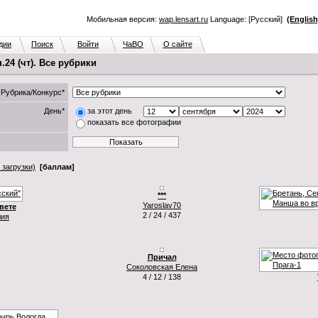
Мобильная версия:
wap.lensart.ru
Language: [Русский]
(English
дии
Поиск
Войти
ЧаВО
О сайте
24 (чт). Все рубрики
Рубрика/Конкурс*
День*
за этот день
показать все фотографии
 загрузки)
[баллам]
***
Yaroslav70
вете
2 / 24 / 437
лия
Причал
Соколовская Елена
4 / 12 / 138