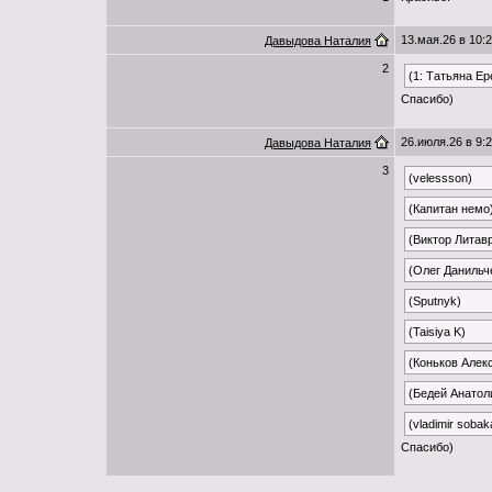
13.мая.26 в 10:
Давыдова Наталия
2
(1: Татьяна Е
Спасибо)
26.июля.26 в 9:
Давыдова Наталия
3
(velessson)
(Капитан немо
(Виктор Литав
(Олег Данильч
(Sputnyk)
(Taisiya K)
(Коньков Алек
(Бедей Анатол
(vladimir sobak
Спасибо)