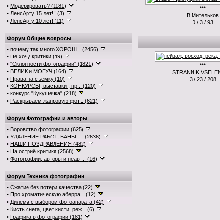
•
Модерировать? (1181)
***
•
ЛенсАрту 15 лет!!! (3)
В.Мительков
•
ЛенсАрту 10 лет! (11)
0 / 3 / 93
Форум
Общие вопросы
•
почему так много ХОРОШ... (2456)
•
Не хочу критики (49)
•
"Склонности фотографии" (1821)
***
•
ВЕЛИК и МОГУЧ (164)
STRANNIK VSELE
•
Права на съемку (10)
3 / 23 / 208
•
КОНКУРСЫ, выставки , пр... (120)
•
конкурс "Кукушечка" (218)
•
Раскрываем жанровую фот... (621)
Форум
Фотографии и авторы
•
Воровство фотографии (625)
•
УДАЛЕНИЕ РАБОТ, БАНЫ: ... (2636)
•
НАШИ ПОЗДРАВЛЕНИЯ (482)
•
На остриё критики (2568)
•
Фотографии, авторы и неавт... (16)
Форум
Техника фотографии
•
Сжатие без потери качества (22)
•
Про хроматическую аберра... (12)
•
Дилема с выбором фотоапарата (42)
•
Кисть снега, цвет кисти, реж... (6)
•
Графика в фотографии (181)