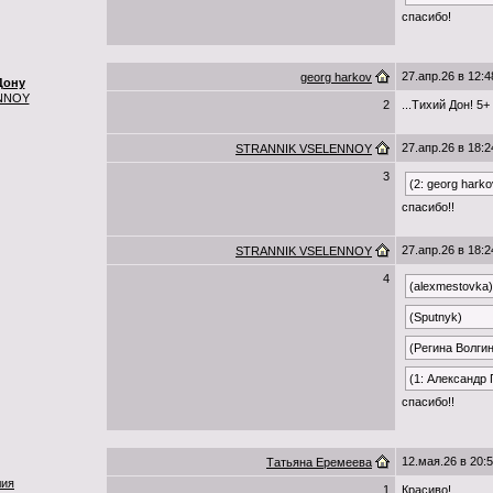
спасибо!
27.апр.26 в 12:4
georg harkov
Дону
NNOY
2
...Тихий Дон! 5+
27.апр.26 в 18:2
STRANNIK VSELENNOY
3
(2: georg harko
спасибо!!
27.апр.26 в 18:2
STRANNIK VSELENNOY
4
(alexmestovka)
(Sputnyk)
(Регина Волги
(1: Александр
спасибо!!
12.мая.26 в 20:
Татьяна Еремеева
лия
1
Красиво!