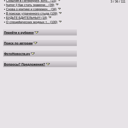
•
События в Петербурге, кото... (15)
3 / 36 / 111
•
humor || Как стать знамени... (39)
•
Снова о критике и современ... (34)
•
В поисках утраченного стыда (109)
•
БУДЬТЕ БДИТЕЛЬНЫ!!! (18)
•
О специфических модных т... (100)
Перейти к рубрике
Поиск по авторам
ФотоНовости.ру
Вопросы? Предложения?