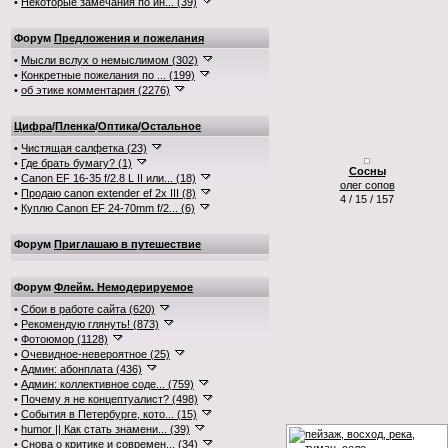
•
Некоторые замечания по ин... (39)
Форум
Предложения и пожелания
•
Мысли вслух о немыслимом (302)
•
Конкретные пожелания по ... (199)
•
об этике комментария (2276)
Цифра
/
Пленка
/
Оптика
/
Остальное
•
Чистящая салфетка (23)
•
Где брать бумагу? (1)
Сосны
•
Canon EF 16-35 f/2.8 L II или... (18)
олег сопов
•
Продаю canon extender ef 2x III (8)
4 / 15 / 157
•
Куплю Canon EF 24-70mm f/2... (6)
Форум
Приглашаю в путешествие
Форум
Флейм. Немодерируемое
•
Сбои в работе сайта (620)
•
Рекомендую глянуть! (873)
•
Фотоюмор (1128)
•
Очевидное-невероятное (25)
•
Админ: абонплата (436)
•
Админ: коллективное соде... (759)
•
Почему я не концептуалист? (498)
•
События в Петербурге, кото... (15)
•
humor || Как стать знамени... (39)
•
Снова о критике и современ... (34)