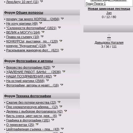
•
ЛенсАрту 10 лет! (11)
Новая замковая лестница
Форум
Общие вопросы
Jan
0 / 12 / 80
•
почему так много ХОРОШ... (2456)
•
Не хочу критики (49)
•
"Склонности фотографии" (1821)
•
ВЕЛИК и МОГУЧ (164)
•
Права на съемку (10)
***
•
КОНКУРСЫ, выставки , пр... (120)
Давыдова Наталия
•
конкурс "Кукушечка" (218)
3 / 36 / 111
•
Раскрываем жанровую фот... (621)
Форум
Фотографии и авторы
•
Воровство фотографии (625)
•
УДАЛЕНИЕ РАБОТ, БАНЫ: ... (2636)
•
НАШИ ПОЗДРАВЛЕНИЯ (482)
•
На остриё критики (2568)
•
Фотографии, авторы и неавт... (16)
Форум
Техника фотографии
•
Сжатие без потери качества (22)
•
Про хроматическую аберра... (12)
•
Дилема с выбором фотоапарата (42)
•
Кисть снега, цвет кисти, реж... (6)
•
Графика в фотографии (181)
•
О пересветах (25)
•
Цейтраферная съемка – пра... (43)