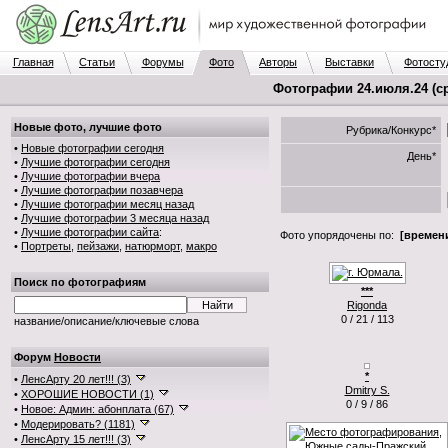
Главная
Статьи
Форумы
Фото
Авторы
Выставки
Фотосту
Фотографии 24.июля.24 (ср
Новые фото, лучшие фото
Рубрика/Конкурс*
•
Новые фотографии сегодня
День*
•
Лучшие фотографии сегодня
•
Лучшие фотографии вчера
•
Лучшие фотографии позавчера
•
Лучшие фотографии месяц назад
•
Лучшие фотографии 3 месяца назад
•
Лучшие фотографии сайта
:
Фото упорядочены по:
[времени
•
Портреты
,
пейзажи
,
натюрморт
,
макро
Поиск по фотографиям
***
Rigonda
0 / 21 / 113
название/описание/ключевые слова
Форум
Новости
*
•
ЛенсАрту 20 лет!!! (3)
Dmitry S.
•
ХОРОШИЕ НОВОСТИ (1)
0 / 9 / 86
•
Новое: Админ: абонплата (67)
•
Модерировать? (1181)
•
ЛенсАрту 15 лет!!! (3)