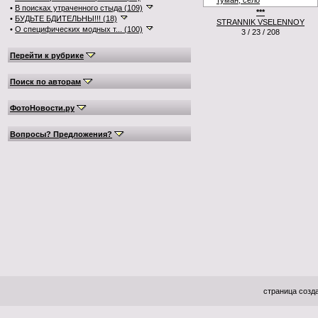
•
В поисках утраченного стыда (109)
***
•
БУДЬТЕ БДИТЕЛЬНЫ!!! (18)
STRANNIK VSELENNOY
•
О специфических модных т... (100)
3 / 23 / 208
Перейти к рубрике
Поиск по авторам
ФотоНовости.ру
Вопросы? Предложения?
страница созда