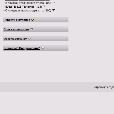
•
В поисках утраченного стыда (109)
•
БУДЬТЕ БДИТЕЛЬНЫ!!! (18)
•
О специфических модных т... (100)
Перейти к рубрике
Поиск по авторам
ФотоНовости.ру
Вопросы? Предложения?
страница созда