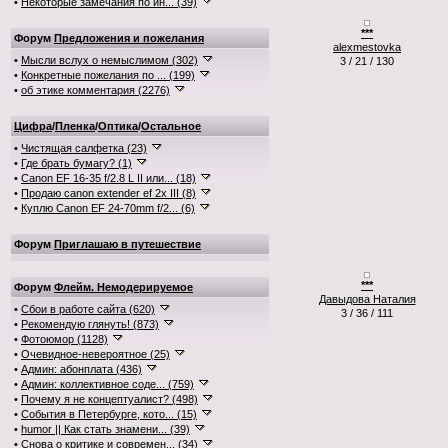
•
Некоторые замечания по ин... (39)
***
Форум
Предложения и пожелания
alexmestovka
•
Мысли вслух о немыслимом (302)
3 / 21 / 130
•
Конкретные пожелания по ... (199)
•
об этике комментария (2276)
Цифра
/
Пленка
/
Оптика
/
Остальное
•
Чистящая салфетка (23)
•
Где брать бумагу? (1)
•
Canon EF 16-35 f/2.8 L II или... (18)
•
Продаю canon extender ef 2x III (8)
•
Куплю Canon EF 24-70mm f/2... (6)
Форум
Приглашаю в путешествие
***
Форум
Флейм. Немодерируемое
Давыдова Наталия
•
Сбои в работе сайта (620)
3 / 36 / 111
•
Рекомендую глянуть! (873)
•
Фотоюмор (1128)
•
Очевидное-невероятное (25)
•
Админ: абонплата (436)
•
Админ: коллективное соде... (759)
•
Почему я не концептуалист? (498)
•
События в Петербурге, кото... (15)
•
humor || Как стать знамени... (39)
•
Снова о критике и современ... (34)