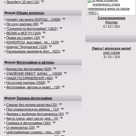
•
ЛенсАрту 10 лет! (11)
Форум
Общие вопросы
Сопровождение
•
почему так много ХОРОШ... (2456)
Rigonda
•
Не хочу критики (49)
0 / 12 / 153
•
"Склонности фотографии" (1821)
•
ВЕЛИК и МОГУЧ (164)
•
Права на съемку (10)
•
КОНКУРСЫ, выставки , пр... (120)
•
конкурс "Кукушечка" (218)
Ларга ( японское море)
•
Раскрываем жанровую фот... (621)
олег сопов
3 / 21 / 119
Форум
Фотографии и авторы
•
Воровство фотографии (625)
•
УДАЛЕНИЕ РАБОТ, БАНЫ: ... (2636)
•
НАШИ ПОЗДРАВЛЕНИЯ (482)
•
На остриё критики (2568)
•
Фотографии, авторы и неавт... (16)
Форум
Техника фотографии
•
Сжатие без потери качества (22)
•
Про хроматическую аберра... (12)
•
Дилема с выбором фотоапарата (42)
•
Кисть снега, цвет кисти, реж... (6)
•
Графика в фотографии (181)
•
О пересветах (25)
•
Цейтраферная съемка – пра... (43)