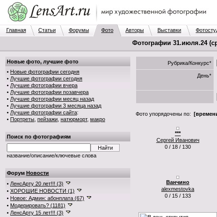
Главная
Статьи
Форумы
Фото
Авторы
Выставки
Фотосту
Фотографии 31.июля.24 (ср
Новые фото, лучшие фото
Рубрика/Конкурс*
•
Новые фотографии сегодня
День*
•
Лучшие фотографии сегодня
•
Лучшие фотографии вчера
•
Лучшие фотографии позавчера
•
Лучшие фотографии месяц назад
•
Лучшие фотографии 3 месяца назад
•
Лучшие фотографии сайта
:
Фото упорядочены по:
[времени
•
Портреты
,
пейзажи
,
натюрморт
,
макро
***
Поиск по фотографиям
Сергей Иванович
0 / 18 / 130
название/описание/ключевые слова
Форум
Новости
Ванчино
•
ЛенсАрту 20 лет!!! (3)
alexmestovka
•
ХОРОШИЕ НОВОСТИ (1)
0 / 15 / 133
•
Новое: Админ: абонплата (67)
•
Модерировать? (1181)
•
ЛенсАрту 15 лет!!! (3)