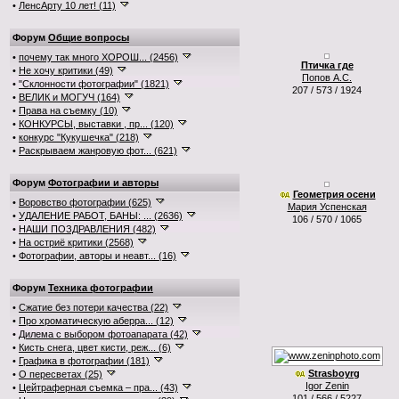
•
ЛенсАрту 10 лет! (11)
Форум
Общие вопросы
•
почему так много ХОРОШ... (2456)
Птичка где
•
Не хочу критики (49)
Попов А.С.
•
"Склонности фотографии" (1821)
207 / 573 / 1924
•
ВЕЛИК и МОГУЧ (164)
•
Права на съемку (10)
•
КОНКУРСЫ, выставки , пр... (120)
•
конкурс "Кукушечка" (218)
•
Раскрываем жанровую фот... (621)
Форум
Фотографии и авторы
Геометрия осени
•
Воровство фотографии (625)
Мария Успенская
•
УДАЛЕНИЕ РАБОТ, БАНЫ: ... (2636)
106 / 570 / 1065
•
НАШИ ПОЗДРАВЛЕНИЯ (482)
•
На остриё критики (2568)
•
Фотографии, авторы и неавт... (16)
Форум
Техника фотографии
•
Сжатие без потери качества (22)
•
Про хроматическую аберра... (12)
•
Дилема с выбором фотоапарата (42)
•
Кисть снега, цвет кисти, реж... (6)
•
Графика в фотографии (181)
Strasboyrg
•
О пересветах (25)
Igor Zenin
•
Цейтраферная съемка – пра... (43)
101 / 566 / 5227