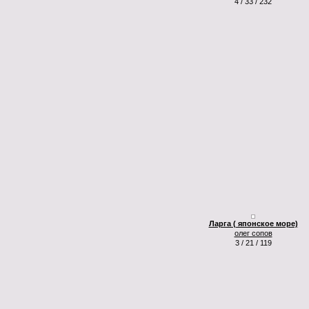
4 / 33 / 232
Ларга ( японское море)
олег сопов
3 / 21 / 119