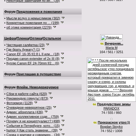
•
Некоторые замечания по ин... (39)
Форум
Предложения и пожелания
•
Мысли вслух о немыслимом (302)
•
Конкретные пожелания по ... (199)
•
об этике комментария (2276)
Цифра
/
Пленка
/
Оптика
/
Остальное
Вечерняя...
•
Чистящая салфетка (23)
Maria M
•
Где брать бумагу? (1)
164 / 561 / 3251
•
Canon EF 16-35 f/2.8 L II или... (18)
•
Продаю canon extender ef 2x III (8)
•
Куплю Canon EF 24-70mm f/2... (6)
Форум
Приглашаю в путешествие
Форум
Флейм. Немодерируемое
•
Сбои в работе сайта (620)
•
Рекомендую глянуть! (873)
•
Фотоюмор (1128)
Предчувствие зимы
•
Очевидное-невероятное (25)
PARADOX
•
Админ: абонплата (436)
74 / 555 / 860
•
Админ: коллективное соде... (759)
•
Почему я не концептуалист? (498)
Прекрасное утро:))
•
События в Петербурге, кото... (15)
Bogdan Stoyko
•
humor || Как стать знамени... (39)
74 / 552 / 1008
•
Снова о критике и современ... (34)