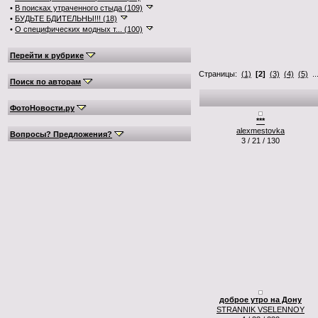
•
В поисках утраченного стыда (109)
•
БУДЬТЕ БДИТЕЛЬНЫ!!! (18)
•
О специфических модных т... (100)
Перейти к рубрике
Страницы:
(1)
[2]
(3)
(4)
(5)
..
Поиск по авторам
ФотоНовости.ру
***
alexmestovka
Вопросы? Предложения?
3 / 21 / 130
доброе утро на Дону
STRANNIK VSELENNOY