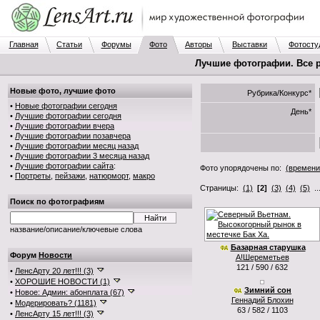
Главная
Статьи
Форумы
Фото
Авторы
Выставки
Фотосту
Лучшие фотографии. Все 
Новые фото, лучшие фото
Рубрика/Конкурс*
•
Новые фотографии сегодня
День*
•
Лучшие фотографии сегодня
•
Лучшие фотографии вчера
•
Лучшие фотографии позавчера
•
Лучшие фотографии месяц назад
•
Лучшие фотографии 3 месяца назад
•
Лучшие фотографии сайта
:
Фото упорядочены по:
(времени
•
Портреты
,
пейзажи
,
натюрморт
,
макро
Страницы:
(1)
[2]
(3)
(4)
(5)
..
Поиск по фотографиям
название/описание/ключевые слова
Базарная старушка
Форум
Новости
А!Шереметьев
121 / 590 / 632
•
ЛенсАрту 20 лет!!! (3)
•
ХОРОШИЕ НОВОСТИ (1)
Зимний сон
•
Новое: Админ: абонплата (67)
Геннадий Блохин
•
Модерировать? (1181)
63 / 582 / 1103
•
ЛенсАрту 15 лет!!! (3)