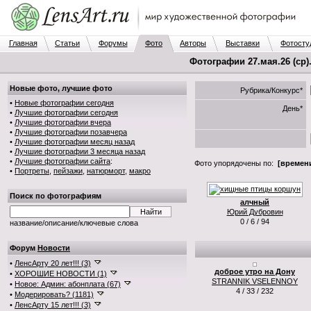
Главная
Статьи
Форумы
Фото
Авторы
Выставки
Фотосту
Фотографии 27.мая.26 (ср)
Новые фото, лучшие фото
Рубрика/Конкурс*
•
Новые фотографии сегодня
День*
•
Лучшие фотографии сегодня
•
Лучшие фотографии вчера
•
Лучшие фотографии позавчера
•
Лучшие фотографии месяц назад
•
Лучшие фотографии 3 месяца назад
•
Лучшие фотографии сайта
:
Фото упорядочены по:
[времени
•
Портреты
,
пейзажи
,
натюрморт
,
макро
Поиск по фотографиям
алчный
Юрий Дубровин
0 / 6 / 94
название/описание/ключевые слова
Форум
Новости
•
ЛенсАрту 20 лет!!! (3)
доброе утро на Дону
•
ХОРОШИЕ НОВОСТИ (1)
STRANNIK VSELENNOY
•
Новое: Админ: абонплата (67)
4 / 33 / 232
•
Модерировать? (1181)
•
ЛенсАрту 15 лет!!! (3)