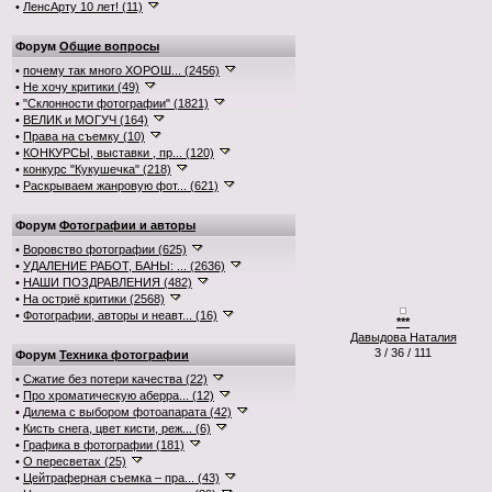
•
ЛенсАрту 10 лет! (11)
Форум
Общие вопросы
•
почему так много ХОРОШ... (2456)
•
Не хочу критики (49)
•
"Склонности фотографии" (1821)
•
ВЕЛИК и МОГУЧ (164)
•
Права на съемку (10)
•
КОНКУРСЫ, выставки , пр... (120)
•
конкурс "Кукушечка" (218)
•
Раскрываем жанровую фот... (621)
Форум
Фотографии и авторы
•
Воровство фотографии (625)
•
УДАЛЕНИЕ РАБОТ, БАНЫ: ... (2636)
•
НАШИ ПОЗДРАВЛЕНИЯ (482)
•
На остриё критики (2568)
•
Фотографии, авторы и неавт... (16)
***
Давыдова Наталия
3 / 36 / 111
Форум
Техника фотографии
•
Сжатие без потери качества (22)
•
Про хроматическую аберра... (12)
•
Дилема с выбором фотоапарата (42)
•
Кисть снега, цвет кисти, реж... (6)
•
Графика в фотографии (181)
•
О пересветах (25)
•
Цейтраферная съемка – пра... (43)