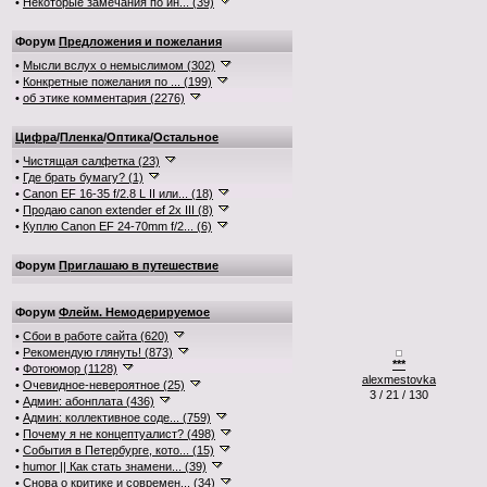
•
Некоторые замечания по ин... (39)
Форум
Предложения и пожелания
•
Мысли вслух о немыслимом (302)
•
Конкретные пожелания по ... (199)
•
об этике комментария (2276)
Цифра
/
Пленка
/
Оптика
/
Остальное
•
Чистящая салфетка (23)
•
Где брать бумагу? (1)
•
Canon EF 16-35 f/2.8 L II или... (18)
•
Продаю canon extender ef 2x III (8)
•
Куплю Canon EF 24-70mm f/2... (6)
Форум
Приглашаю в путешествие
Форум
Флейм. Немодерируемое
•
Сбои в работе сайта (620)
•
Рекомендую глянуть! (873)
***
•
Фотоюмор (1128)
alexmestovka
•
Очевидное-невероятное (25)
3 / 21 / 130
•
Админ: абонплата (436)
•
Админ: коллективное соде... (759)
•
Почему я не концептуалист? (498)
•
События в Петербурге, кото... (15)
•
humor || Как стать знамени... (39)
•
Снова о критике и современ... (34)