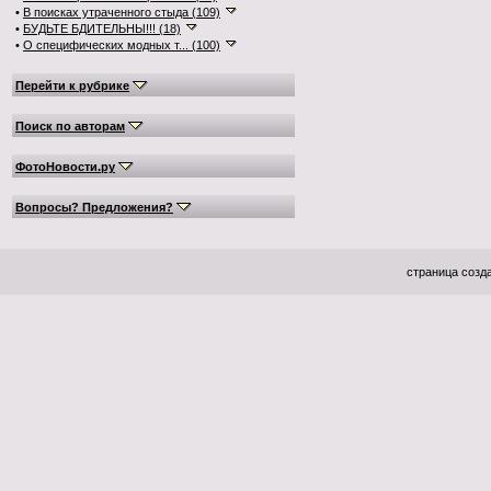
•
В поисках утраченного стыда (109)
•
БУДЬТЕ БДИТЕЛЬНЫ!!! (18)
•
О специфических модных т... (100)
Перейти к рубрике
Поиск по авторам
ФотоНовости.ру
Вопросы? Предложения?
страница созда