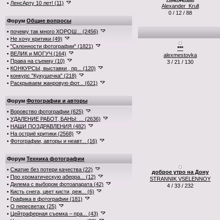
•
ЛенсАрту 10 лет! (11)
Alexander_Krull
0 / 12 / 88
Форум
Общие вопросы
•
почему так много ХОРОШ... (2456)
•
Не хочу критики (49)
•
"Склонности фотографии" (1821)
***
•
ВЕЛИК и МОГУЧ (164)
alexmestovka
•
Права на съемку (10)
3 / 21 / 130
•
КОНКУРСЫ, выставки , пр... (120)
•
конкурс "Кукушечка" (218)
•
Раскрываем жанровую фот... (621)
Форум
Фотографии и авторы
•
Воровство фотографии (625)
•
УДАЛЕНИЕ РАБОТ, БАНЫ: ... (2636)
•
НАШИ ПОЗДРАВЛЕНИЯ (482)
•
На остриё критики (2568)
•
Фотографии, авторы и неавт... (16)
Форум
Техника фотографии
•
Сжатие без потери качества (22)
доброе утро на Дону
•
Про хроматическую аберра... (12)
STRANNIK VSELENNOY
•
Дилема с выбором фотоапарата (42)
4 / 33 / 232
•
Кисть снега, цвет кисти, реж... (6)
•
Графика в фотографии (181)
•
О пересветах (25)
•
Цейтраферная съемка – пра... (43)