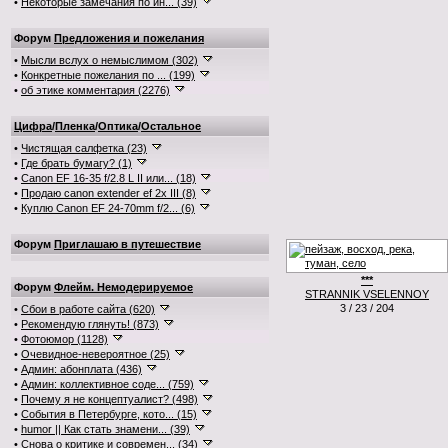
•
Некоторые замечания по ин... (39)
Форум
Предложения и пожелания
•
Мысли вслух о немыслимом (302)
•
Конкретные пожелания по ... (199)
•
об этике комментария (2276)
Цифра
/
Пленка
/
Оптика
/
Остальное
•
Чистящая салфетка (23)
•
Где брать бумагу? (1)
•
Canon EF 16-35 f/2.8 L II или... (18)
•
Продаю canon extender ef 2x III (8)
•
Куплю Canon EF 24-70mm f/2... (6)
Форум
Приглашаю в путешествие
***
Форум
Флейм. Немодерируемое
STRANNIK VSELENNOY
3 / 23 / 204
•
Сбои в работе сайта (620)
•
Рекомендую глянуть! (873)
•
Фотоюмор (1128)
•
Очевидное-невероятное (25)
•
Админ: абонплата (436)
•
Админ: коллективное соде... (759)
•
Почему я не концептуалист? (498)
•
События в Петербурге, кото... (15)
•
humor || Как стать знамени... (39)
•
Снова о критике и современ... (34)