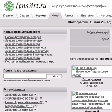
Главная
Статьи
Форумы
Фото
Авторы
Выставки
Фотосту
Фотографии 31.мая.26 (вс)
Новые фото, лучшие фото
Рубрика/Конкурс*
•
Новые фотографии сегодня
День*
•
Лучшие фотографии сегодня
•
Лучшие фотографии вчера
•
Лучшие фотографии позавчера
•
Лучшие фотографии месяц назад
•
Лучшие фотографии 3 месяца назад
•
Лучшие фотографии сайта
:
Фото упорядочены по:
[времени
•
Портреты
,
пейзажи
,
натюрморт
,
макро
Поиск по фотографиям
Вот и дождик
название/описание/ключевые слова
Андрей Дворников
0 / 6 / 68
Форум
Новости
•
ЛенсАрту 20 лет!!! (3)
•
ХОРОШИЕ НОВОСТИ (1)
•
Новое: Админ: абонплата (67)
•
Модерировать? (1181)
•
ЛенсАрту 15 лет!!! (3)
Нарядный