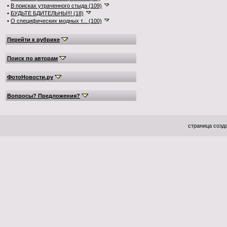
•
В поисках утраченного стыда (109)
•
БУДЬТЕ БДИТЕЛЬНЫ!!! (18)
•
О специфических модных т... (100)
Перейти к рубрике
Поиск по авторам
ФотоНовости.ру
Вопросы? Предложения?
страница созда