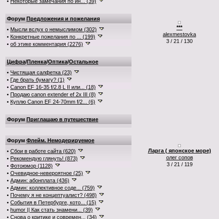
•
Некоторые замечания по ин... (39)
Форум
Предложения и пожелания
***
•
Мысли вслух о немыслимом (302)
alexmestovka
•
Конкретные пожелания по ... (199)
3 / 21 / 130
•
об этике комментария (2276)
Цифра
/
Пленка
/
Оптика
/
Остальное
•
Чистящая салфетка (23)
•
Где брать бумагу? (1)
•
Canon EF 16-35 f/2.8 L II или... (18)
•
Продаю canon extender ef 2x III (8)
•
Куплю Canon EF 24-70mm f/2... (6)
Форум
Приглашаю в путешествие
Форум
Флейм. Немодерируемое
Ларга ( японское море)
•
Сбои в работе сайта (620)
олег сопов
•
Рекомендую глянуть! (873)
3 / 21 / 119
•
Фотоюмор (1128)
•
Очевидное-невероятное (25)
•
Админ: абонплата (436)
•
Админ: коллективное соде... (759)
•
Почему я не концептуалист? (498)
•
События в Петербурге, кото... (15)
•
humor || Как стать знамени... (39)
•
Снова о критике и современ... (34)