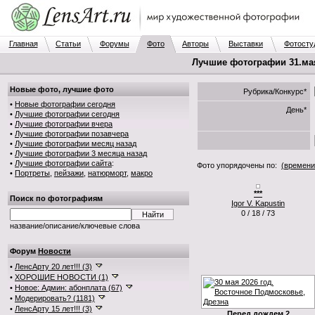
Главная
Статьи
Форумы
Фото
Авторы
Выставки
Фотосту
Лучшие фотографии 31.мая.
Новые фото, лучшие фото
Рубрика/Конкурс*
•
Новые фотографии сегодня
День*
•
Лучшие фотографии сегодня
•
Лучшие фотографии вчера
•
Лучшие фотографии позавчера
•
Лучшие фотографии месяц назад
•
Лучшие фотографии 3 месяца назад
•
Лучшие фотографии сайта
:
Фото упорядочены по:
(времени
•
Портреты
,
пейзажи
,
натюрморт
,
макро
***
Поиск по фотографиям
Igor V. Kapustin
0 / 18 / 73
название/описание/ключевые слова
Форум
Новости
•
ЛенсАрту 20 лет!!! (3)
•
ХОРОШИЕ НОВОСТИ (1)
•
Новое: Админ: абонплата (67)
•
Модерировать? (1181)
•
ЛенсАрту 15 лет!!! (3)
Перед дождем 2