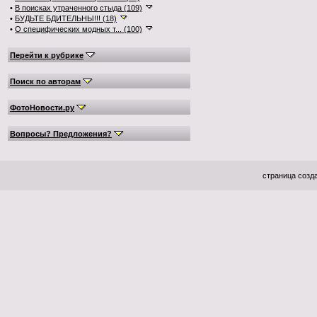
•
В поисках утраченного стыда (109)
•
БУДЬТЕ БДИТЕЛЬНЫ!!! (18)
•
О специфических модных т... (100)
Перейти к рубрике
Поиск по авторам
ФотоНовости.ру
Вопросы? Предложения?
страница созда