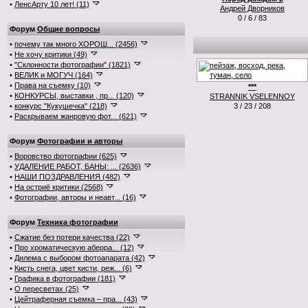
•
ЛенсАрту 10 лет! (11)
Андрей Дворников
0 / 6 / 83
Форум
Общие вопросы
•
почему так много ХОРОШ... (2456)
•
Не хочу критики (49)
•
"Склонности фотографии" (1821)
•
ВЕЛИК и МОГУЧ (164)
•
Права на съемку (10)
***
•
КОНКУРСЫ, выставки , пр... (120)
STRANNIK VSELENNOY
•
конкурс "Кукушечка" (218)
3 / 23 / 208
•
Раскрываем жанровую фот... (621)
Форум
Фотографии и авторы
•
Воровство фотографии (625)
•
УДАЛЕНИЕ РАБОТ, БАНЫ: ... (2636)
•
НАШИ ПОЗДРАВЛЕНИЯ (482)
•
На остриё критики (2568)
•
Фотографии, авторы и неавт... (16)
Форум
Техника фотографии
•
Сжатие без потери качества (22)
•
Про хроматическую аберра... (12)
•
Дилема с выбором фотоапарата (42)
•
Кисть снега, цвет кисти, реж... (6)
•
Графика в фотографии (181)
•
О пересветах (25)
•
Цейтраферная съемка – пра... (43)