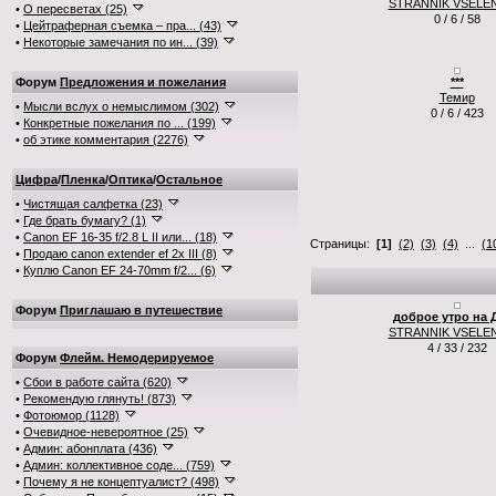
STRANNIK VSELE
•
О пересветах (25)
0 / 6 / 58
•
Цейтраферная съемка – пра... (43)
•
Некоторые замечания по ин... (39)
Форум
Предложения и пожелания
***
Темир
•
Мысли вслух о немыслимом (302)
0 / 6 / 423
•
Конкретные пожелания по ... (199)
•
об этике комментария (2276)
Цифра
/
Пленка
/
Оптика
/
Остальное
•
Чистящая салфетка (23)
•
Где брать бумагу? (1)
•
Canon EF 16-35 f/2.8 L II или... (18)
Страницы:
[1]
(2)
(3)
(4)
...
(1
•
Продаю canon extender ef 2x III (8)
•
Куплю Canon EF 24-70mm f/2... (6)
Форум
Приглашаю в путешествие
доброе утро на 
STRANNIK VSELE
4 / 33 / 232
Форум
Флейм. Немодерируемое
•
Сбои в работе сайта (620)
•
Рекомендую глянуть! (873)
•
Фотоюмор (1128)
•
Очевидное-невероятное (25)
•
Админ: абонплата (436)
•
Админ: коллективное соде... (759)
•
Почему я не концептуалист? (498)