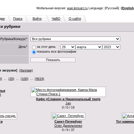
Мобильная версия:
wap.lensart.ru
Language: [Русский]
(English
дии
Поиск
Войти
ЧаВО
О сайте
се рубрики
Рубрика/Конкурс*
День*
за этот день
показать все фотографии
 загрузки]
(баллам)
0)
...
(20)
...
(100)
...
(9619)
лья
й
Кафе «Славия» и Национальный театр
Jan
0 / 0 / 19
ги
Санкт-Петербург
Тот камень
Олег Данильченко
0 / 9 / 37