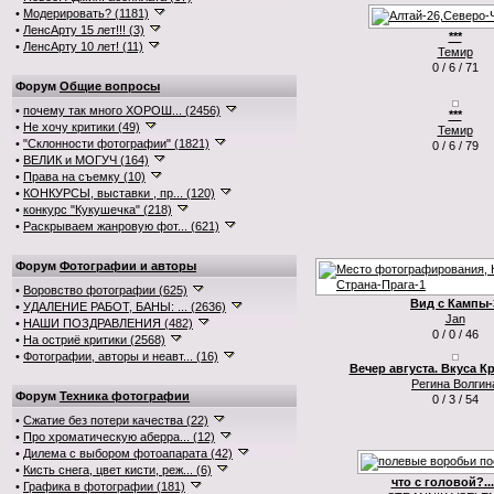
•
Модерировать? (1181)
•
ЛенсАрту 15 лет!!! (3)
***
•
ЛенсАрту 10 лет! (11)
Темир
0 / 6 / 71
Форум
Общие вопросы
•
почему так много ХОРОШ... (2456)
***
•
Не хочу критики (49)
Темир
•
"Склонности фотографии" (1821)
0 / 6 / 79
•
ВЕЛИК и МОГУЧ (164)
•
Права на съемку (10)
•
КОНКУРСЫ, выставки , пр... (120)
•
конкурс "Кукушечка" (218)
•
Раскрываем жанровую фот... (621)
Форум
Фотографии и авторы
•
Воровство фотографии (625)
Вид с Кампы-
•
УДАЛЕНИЕ РАБОТ, БАНЫ: ... (2636)
Jan
•
НАШИ ПОЗДРАВЛЕНИЯ (482)
0 / 0 / 46
•
На остриё критики (2568)
•
Фотографии, авторы и неавт... (16)
Вечер августа. Вкуса К
Регина Волгин
Форум
Техника фотографии
0 / 3 / 54
•
Сжатие без потери качества (22)
•
Про хроматическую аберра... (12)
•
Дилема с выбором фотоапарата (42)
•
Кисть снега, цвет кисти, реж... (6)
что с головой?..
•
Графика в фотографии (181)