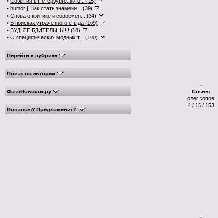
•
События в Петербурге, кото... (15)
•
humor || Как стать знамени... (39)
•
Снова о критике и современ... (34)
•
В поисках утраченного стыда (109)
•
БУДЬТЕ БДИТЕЛЬНЫ!!! (18)
•
О специфических модных т... (100)
Перейти к рубрике
Поиск по авторам
ФотоНовости.ру
Сосны
олег сопов
4 / 15 / 153
Вопросы? Предложения?