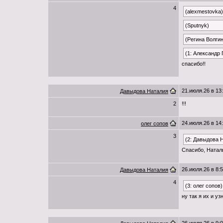
4
(alexmestovka)
(Sputnyk)
(Регина Волги
(1: Александр
спасибо!!
21.июля.26 в 13
Давыдова Наталия
2
!!!
24.июля.26 в 14
олег сопов
3
(2: Давыдова 
Спасибо, Натал
26.июля.26 в 8:
Давыдова Наталия
4
(3: олег сопов)
ну так я их и уз