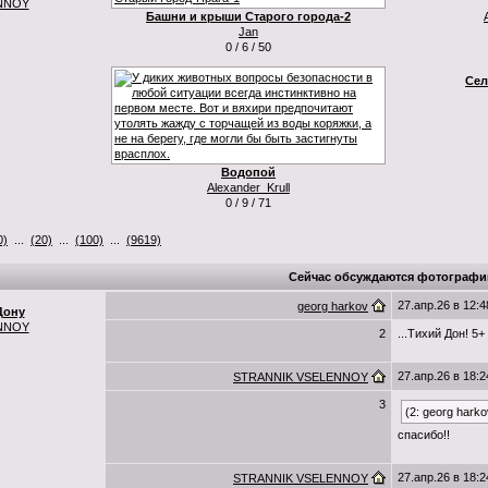
NNOY
Башни и крыши Старого города-2
Jan
0 / 6 / 50
Сел
Водопой
Alexander_Krull
0 / 9 / 71
0)
...
(20)
...
(100)
...
(9619)
Сейчас обсуждаются фотографи
27.апр.26 в 12:4
georg harkov
Дону
NNOY
2
...Тихий Дон! 5+
27.апр.26 в 18:2
STRANNIK VSELENNOY
3
(2: georg harko
спасибо!!
27.апр.26 в 18:2
STRANNIK VSELENNOY