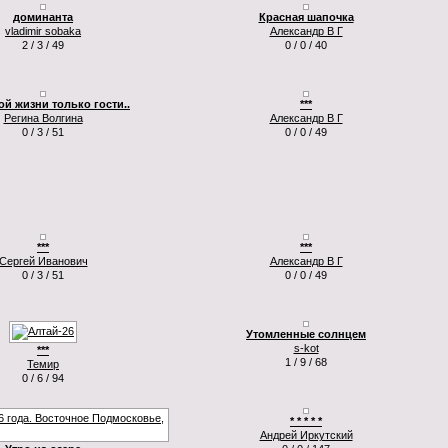
доминанта
Красная шапочка
vladimir sobaka
Александр В Г
2 / 3 / 49
0 / 0 / 40
ой жизни только гости..
***
Регина Волгина
Александр В Г
0 / 3 / 51
0 / 0 / 49
***
***
Сергей Иванович
Александр В Г
0 / 3 / 51
0 / 0 / 49
Утомленные солнцем
s-kot
***
1 / 9 / 68
Темир
0 / 6 / 94
* * * * *
Андрей Иркутский