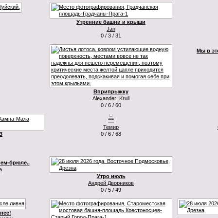
Утренние башни и крыши
Jan
0 / 3 / 31
Мы в эт
Вприпрыжку
Alexander_Krull
0 / 6 / 60
***
Темир
3
0 / 6 / 68
рем-брюле..
а
Утро июль
Андрей Дворников
0 / 5 / 49
.нее!