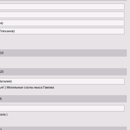
на)
 Плеханов)
:10
:20
Наталия)
ья! ) Могильные сосны мыса Гамова
56
нала )