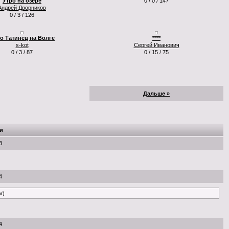
Утро на озере
0 / 0 / 147
Андрей Дворников
0 / 3 / 126
о Татинец на Волге
****
s-kot
Сергей Иванович
0 / 3 / 87
0 / 15 / 75
Дальше »
и
8
4
v)
4