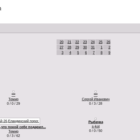
)
20
21
22
23
24
25
26
27
28
29
30
31
1
2
3
4
5
6
7
8
9
***
***
Темир
Сергей Иванович
0 / 0 / 29
0 / 3 / 28
Рыбачка
s-kot
,что покой себе подарил...
0 / 0 / 50
Темир
0 / 3 / 62