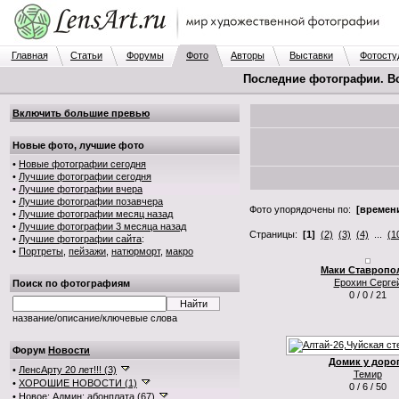
Главная
Статьи
Форумы
Фото
Авторы
Выставки
Фотосту
Последние фотографии. В
Включить большие превью
Новые фото, лучшие фото
•
Новые фотографии сегодня
•
Лучшие фотографии сегодня
•
Лучшие фотографии вчера
•
Лучшие фотографии позавчера
Фото упорядочены по:
[времени
•
Лучшие фотографии месяц назад
•
Лучшие фотографии 3 месяца назад
Страницы:
[1]
(2)
(3)
(4)
...
(1
•
Лучшие фотографии сайта
:
•
Портреты
,
пейзажи
,
натюрморт
,
макро
Маки Ставропо
Ерохин Серге
Поиск по фотографиям
0 / 0 / 21
название/описание/ключевые слова
Форум
Новости
Домик у доро
•
ЛенсАрту 20 лет!!! (3)
Темир
•
ХОРОШИЕ НОВОСТИ (1)
0 / 6 / 50
•
Новое: Админ: абонплата (67)