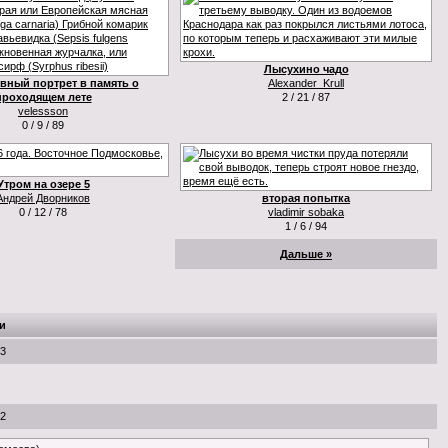
Лысухино чадо
вный портрет в память о
Alexander_Krull
проходящем лете
2 / 21 / 87
velessson
0 / 9 / 89
Утром на озере 5
Андрей Дворников
вторая попытка
0 / 12 / 78
vladimir sobaka
1 / 6 / 94
Дальше »
и
53
22