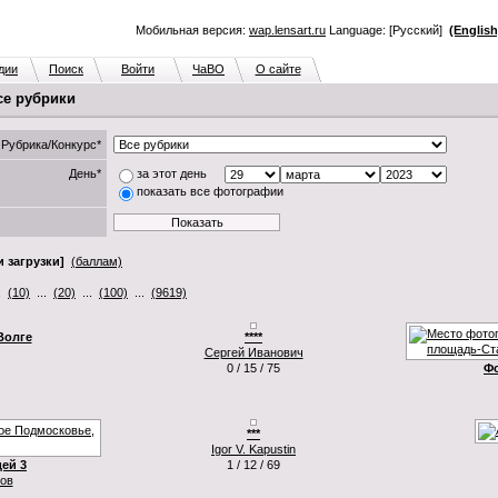
Мобильная версия:
wap.lensart.ru
Language: [Русский]
(English
дии
Поиск
Войти
ЧаВО
О сайте
се рубрики
Рубрика/Конкурс*
День*
за этот день
показать все фотографии
 загрузки]
(баллам)
.
(10)
...
(20)
...
(100)
...
(9619)
Волге
****
Сергей Иванович
0 / 15 / 75
Ф
***
Igor V. Kapustin
ей 3
1 / 12 / 69
ов