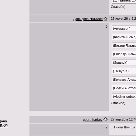
(1: Татьяна Е
Спасибо)
26.июля.26 в 9:
Давыдова Наталия
3
(velessson)
(Капитан немо
(Виктор Литав
(Олег Данильч
(Sputnyk)
(Taisiya K)
(Коньков Алек
(Бедей Анатол
(vladimir sobak
Спасибо)
27.апр.26 в 12:4
georg harkov
Дону
NNOY
2
...Тихий Дон! 5+