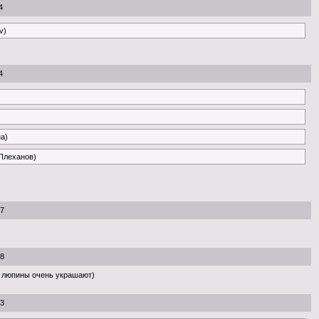
4
v)
4
на)
 Плеханов)
07
08
 люпины очень украшают)
23