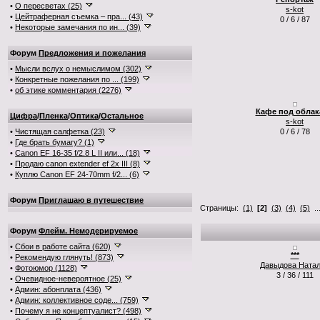
•
О пересветах (25)
s-kot
•
Цейтраферная съемка – пра... (43)
0 / 6 / 87
•
Некоторые замечания по ин... (39)
Форум
Предложения и пожелания
•
Мысли вслух о немыслимом (302)
•
Конкретные пожелания по ... (199)
•
об этике комментария (2276)
Кафе под обла
Цифра
/
Пленка
/
Оптика
/
Остальное
s-kot
•
Чистящая салфетка (23)
0 / 6 / 78
•
Где брать бумагу? (1)
•
Canon EF 16-35 f/2.8 L II или... (18)
•
Продаю canon extender ef 2x III (8)
•
Куплю Canon EF 24-70mm f/2... (6)
Форум
Приглашаю в путешествие
Страницы:
(1)
[2]
(3)
(4)
(5)
..
Форум
Флейм. Немодерируемое
•
Сбои в работе сайта (620)
***
•
Рекомендую глянуть! (873)
Давыдова Ната
•
Фотоюмор (1128)
3 / 36 / 111
•
Очевидное-невероятное (25)
•
Админ: абонплата (436)
•
Админ: коллективное соде... (759)
•
Почему я не концептуалист? (498)