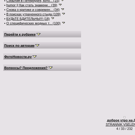
•
События в Петербурге, кото... (15)
•
humor || Как стать знамени... (39)
•
Снова о критике и современ... (34)
•
В поисках утраченного стыда (109)
•
БУДЬТЕ БДИТЕЛЬНЫ!!! (18)
•
О специфических модных т... (100)
Перейти к рубрике
Поиск по авторам
ФотоНовости.ру
Вопросы? Предложения?
доброе утро на 
STRANNIK VSELE
4 / 33 / 232