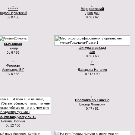
* * * * *
Мир растений
Андрей Иркутский
Дина Дин
0 / 0 / 58
0 / 0 / 62
Кызылшин
Фигура и аркада
Темир
Jan
0 / 6 / 76
0 / 6 / 63
Флоксы
***
Александр В Г
Давыдова Наталия
0 / 0 / 65
0 / 12 / 90
Прогулка по Енисею
Виктор Литаврин
0 / 7 / 81
, улетаю, убегу ли я..
Регина Волгина
0 / 12 / 80