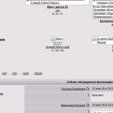
Вид с моста-12
Jan
0 / 9 / 71
Коллекти
ками
* * * * *
Андрей Иркутский
2 / 18 / 95
.
(10)
...
(20)
...
(100)
...
(9619)
Сейчас обсуждаются фотографи
12.мая.26 в 20:
Татьяна Еремеева
лия
1
Красиво!
13.мая.26 в 10:
Давыдова Наталия
2