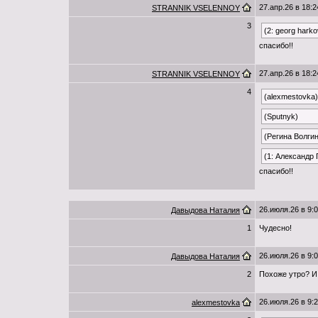
27.апр.26 в 18:2
STRANNIK VSELENNOY
3
(2: georg harko
спасибо!!
27.апр.26 в 18:2
STRANNIK VSELENNOY
4
(alexmestovka)
(Sputnyk)
(Регина Волги
(1: Александр
спасибо!!
26.июля.26 в 9:
Давыдова Наталия
1
Чудесно!
26.июля.26 в 9:
Давыдова Наталия
2
Похоже утро? И
26.июля.26 в 9:
alexmestovka