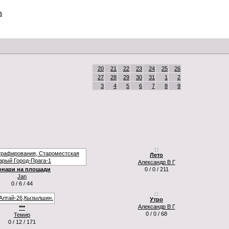
)
20
21
22
23
24
25
26
27
28
29
30
31
1
2
3
4
5
6
7
8
9
Лето
Александр В Г
онари на площади
0 / 0 / 211
Jan
0 / 6 / 44
Утро
Александр В Г
***
0 / 0 / 68
Темир
0 / 12 / 171