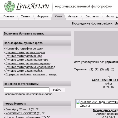
Главная
Статьи
Форумы
Фото
Авторы
Выставки
Фотосту
Последние фотографии. В
Включить большие превью
Новые фото, лучшие фото
•
Новые фотографии сегодня
•
Лучшие фотографии сегодня
•
Лучшие фотографии вчера
•
Лучшие фотографии позавчера
Фото упорядочены по:
[времени
•
Лучшие фотографии месяц назад
•
Лучшие фотографии 3 месяца назад
Страницы:
(1)
[2]
(3)
(4)
(5)
..
•
Лучшие фотографии сайта
:
•
Портреты
,
пейзажи
,
натюрморт
,
макро
Село Татинец на 
s-kot
Поиск по фотографиям
0 / 3 / 87
название/описание/ключевые слова
Форум
Новости
•
ЛенсАрту 20 лет!!! (3)
Между двух дожд
•
ХОРОШИЕ НОВОСТИ (1)
Андрей Дворник
•
Новое: Админ: абонплата (67)
0 / 9 / 447