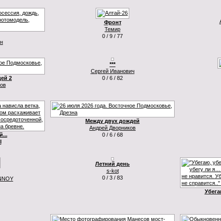
Фронт
Темир
0 / 9 / 77
ин
***
Сергей Иванович
ей 2
0 / 6 / 82
ов
Между двух дождей
Андрей Дворников
...
0 / 6 / 68
l
Летний день
s-kot
0 / 3 / 83
NNOY
Убегаю