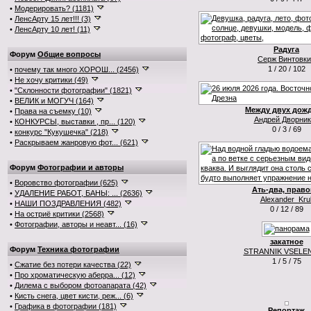
•
Модерировать? (1181)
•
ЛенсАрту 15 лет!!! (3)
•
ЛенсАрту 10 лет! (11)
Радуга
Форум
Общие вопросы
Серж Винтовк
1 / 20 / 102
•
почему так много ХОРОШ... (2456)
•
Не хочу критики (49)
•
"Склонности фотографии" (1821)
•
ВЕЛИК и МОГУЧ (164)
Между двух дожд
•
Права на съемку (10)
Андрей Дворник
•
КОНКУРСЫ, выставки , пр... (120)
0 / 3 / 69
•
конкурс "Кукушечка" (218)
•
Раскрываем жанровую фот... (621)
Форум
Фотографии и авторы
•
Воровство фотографии (625)
Ать-два, правой
•
УДАЛЕНИЕ РАБОТ, БАНЫ: ... (2636)
Alexander_Krul
•
НАШИ ПОЗДРАВЛЕНИЯ (482)
0 / 12 / 89
•
На остриё критики (2568)
•
Фотографии, авторы и неавт... (16)
закатное
Форум
Техника фотографии
STRANNIK VSELE
1 / 5 / 75
•
Сжатие без потери качества (22)
•
Про хроматическую аберра... (12)
•
Дилема с выбором фотоапарата (42)
•
Кисть снега, цвет кисти, реж... (6)
•
Графика в фотографии (181)
Репортаж