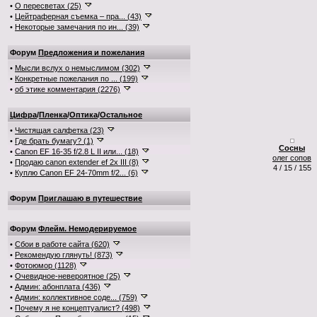
•
О пересветах (25)
•
Цейтраферная съемка – пра... (43)
•
Некоторые замечания по ин... (39)
Форум
Предложения и пожелания
•
Мысли вслух о немыслимом (302)
•
Конкретные пожелания по ... (199)
•
об этике комментария (2276)
Цифра
/
Пленка
/
Оптика
/
Остальное
•
Чистящая салфетка (23)
•
Где брать бумагу? (1)
Сосны
•
Canon EF 16-35 f/2.8 L II или... (18)
олег сопов
•
Продаю canon extender ef 2x III (8)
4 / 15 / 155
•
Куплю Canon EF 24-70mm f/2... (6)
Форум
Приглашаю в путешествие
Форум
Флейм. Немодерируемое
•
Сбои в работе сайта (620)
•
Рекомендую глянуть! (873)
•
Фотоюмор (1128)
•
Очевидное-невероятное (25)
•
Админ: абонплата (436)
•
Админ: коллективное соде... (759)
•
Почему я не концептуалист? (498)