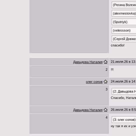
(Регина Волги
(alexmestovka)
(Sputnyk)
(velessson)
(Сергей Довже
спасибо!
21.июля.26 в 13
Давыдова Наталия
2
!!!
24.июля.26 в 14
олег сопов
3
(2: Давыдова 
Спасибо, Натал
26.июля.26 в 8:
Давыдова Наталия
4
(3: олег сопов)
ну так я их и уз