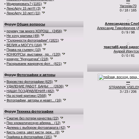
***
•
Модерировать? (1181)
Yaroslav70
•
ЛенсАрту 15 лет!!! (3)
0 / 18 / 165
•
ЛенсАрту 10 лет! (11)
Александрова Слоб
Форум
Общие вопросы
Александр Тимофеичев (А
•
почему так много ХОРОШ... (2456)
0 / 9 / 98
•
Не хочу критики (49)
•
"Склонности фотографии" (1821)
•
ВЕЛИК и МОГУЧ (164)
триста65 дней одного
•
Права на съемку (10)
Андрей Иркутск
•
КОНКУРСЫ, выставки , пр... (120)
0 / 0 / 81
•
конкурс "Кукушечка" (218)
•
Раскрываем жанровую фот... (621)
Форум
Фотографии и авторы
•
Воровство фотографии (625)
***
•
УДАЛЕНИЕ РАБОТ, БАНЫ: ... (2636)
STRANNIK VSELE
•
НАШИ ПОЗДРАВЛЕНИЯ (482)
3 / 23 / 206
•
На остриё критики (2568)
•
Фотографии, авторы и неавт... (16)
Форум
Техника фотографии
•
Сжатие без потери качества (22)
•
Про хроматическую аберра... (12)
•
Дилема с выбором фотоапарата (42)
•
Кисть снега, цвет кисти, реж... (6)
•
Графика в фотографии (181)