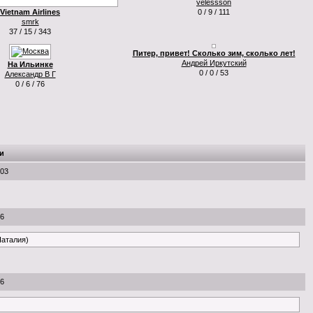
velessson
Vietnam Airlines
0 / 9 / 111
smrk
37 / 15 / 343
Питер, привет! Сколько зим, сколько лет!
Андрей Иркутский
На Ильинке
0 / 0 / 53
Александр В Г
0 / 6 / 76
и
:03
46
Наталия)
46