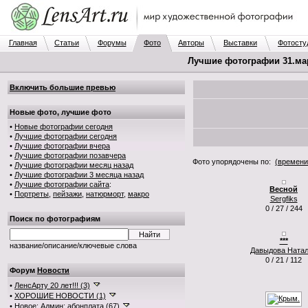
Главная
Статьи
Форумы
Фото
Авторы
Выставки
Фотосту
Лучшие фотографии 31.мар.
Включить большие превью
Новые фото, лучшие фото
•
Новые фотографии сегодня
•
Лучшие фотографии сегодня
•
Лучшие фотографии вчера
•
Лучшие фотографии позавчера
Фото упорядочены по:
(времени
•
Лучшие фотографии месяц назад
•
Лучшие фотографии 3 месяца назад
•
Лучшие фотографии сайта
:
Весной
•
Портреты
,
пейзажи
,
натюрморт
,
макро
Sergfiks
0 / 27 / 244
Поиск по фотографиям
***
название/описание/ключевые слова
Давыдова Ната
0 / 21 / 112
Форум
Новости
•
ЛенсАрту 20 лет!!! (3)
•
ХОРОШИЕ НОВОСТИ (1)
•
Новое: Админ: абонплата (67)