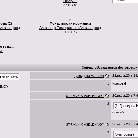
Dmitry S.
2 / 15 / 94
ода (2)
Монастырские ромашки
лександров)
Александр Тимофеичев (Александров)
0 / 6 / 75
 года...
ий
Сейчас обсуждаются фотографи
21.июля.26 в 13
Давыдова Наталия
1
Красота!
NNOY
26.июля.26 в 7:
STRANNIK VSELENNOY
2
(1: Давыдова 
спасибо!
26.июля.26 в 7:
STRANNIK VSELENNOY
3
(олег сопов)