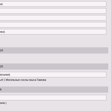
на)
нко)
:10
:20
Наталия)
ья! ) Могильные сосны мыса Гамова
56
нала )