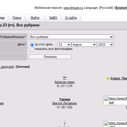
Мобильная версия:
wap.lensart.ru
Language: [Русский]
(English
дии
Поиск
Войти
ЧаВО
О сайте
23 (пт). Все рубрики
Рубрика/Конкурс*
День*
за этот день
показать все фотографии
 загрузки)
[баллам]
***
Спаcо_Пр
Капитан немо
8 / 27 / 175
Такмак
лия
Виктор Литаврин
0 / 18 / 102
*