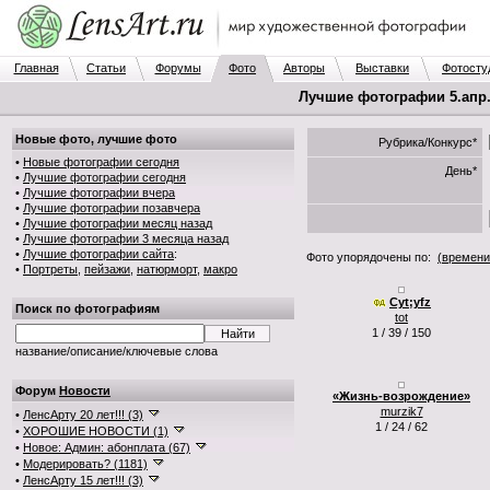
Главная
Статьи
Форумы
Фото
Авторы
Выставки
Фотосту
Лучшие фотографии 5.апр.2
Новые фото, лучшие фото
Рубрика/Конкурс*
•
Новые фотографии сегодня
День*
•
Лучшие фотографии сегодня
•
Лучшие фотографии вчера
•
Лучшие фотографии позавчера
•
Лучшие фотографии месяц назад
•
Лучшие фотографии 3 месяца назад
•
Лучшие фотографии сайта
:
Фото упорядочены по:
(времени
•
Портреты
,
пейзажи
,
натюрморт
,
макро
Cyt;yfz
Поиск по фотографиям
tot
1 / 39 / 150
название/описание/ключевые слова
Форум
Новости
«Жизнь-возрождение»
murzik7
•
ЛенсАрту 20 лет!!! (3)
1 / 24 / 62
•
ХОРОШИЕ НОВОСТИ (1)
•
Новое: Админ: абонплата (67)
•
Модерировать? (1181)
•
ЛенсАрту 15 лет!!! (3)