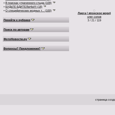
•
В поисках утраченного стыда (109)
•
БУДЬТЕ БДИТЕЛЬНЫ!!! (18)
•
О специфических модных т... (100)
Ларга ( японское море)
олег сопов
Перейти к рубрике
3 / 21 / 119
Поиск по авторам
ФотоНовости.ру
Вопросы? Предложения?
страница созда