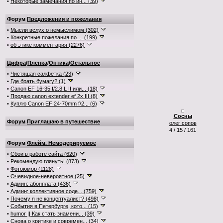
•
Некоторые замечания по ин... (39)
Форум
Предложения и пожелания
•
Мысли вслух о немыслимом (302)
•
Конкретные пожелания по ... (199)
•
об этике комментария (2276)
Цифра
/
Пленка
/
Оптика
/
Остальное
•
Чистящая салфетка (23)
•
Где брать бумагу? (1)
•
Canon EF 16-35 f/2.8 L II или... (18)
•
Продаю canon extender ef 2x III (8)
•
Куплю Canon EF 24-70mm f/2... (6)
Сосны
Форум
Приглашаю в путешествие
олег сопов
4 / 15 / 161
Форум
Флейм. Немодерируемое
•
Сбои в работе сайта (620)
•
Рекомендую глянуть! (873)
•
Фотоюмор (1128)
•
Очевидное-невероятное (25)
•
Админ: абонплата (436)
•
Админ: коллективное соде... (759)
•
Почему я не концептуалист? (498)
•
События в Петербурге, кото... (15)
•
humor || Как стать знамени... (39)
•
Снова о критике и современ... (34)