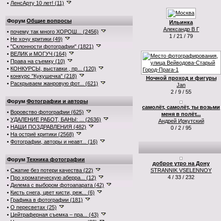
•
ЛенсАрту 10 лет! (11)
Форум
Общие вопросы
Ильинка
Александр В Г
•
почему так много ХОРОШ... (2456)
1 / 21 / 79
•
Не хочу критики (49)
•
"Склонности фотографии" (1821)
•
ВЕЛИК и МОГУЧ (164)
•
Права на съемку (10)
•
КОНКУРСЫ, выставки , пр... (120)
•
конкурс "Кукушечка" (218)
Ночной проход и фигуры
•
Раскрываем жанровую фот... (621)
Jan
2 / 9 / 55
Форум
Фотографии и авторы
самолёт, самолёт, ты возьми
•
Воровство фотографии (625)
меня в полёт...
•
УДАЛЕНИЕ РАБОТ, БАНЫ: ... (2636)
Андрей Иркутский
•
НАШИ ПОЗДРАВЛЕНИЯ (482)
0 / 2 / 95
•
На остриё критики (2568)
•
Фотографии, авторы и неавт... (16)
Форум
Техника фотографии
доброе утро на Дону
•
Сжатие без потери качества (22)
STRANNIK VSELENNOY
4 / 33 / 232
•
Про хроматическую аберра... (12)
•
Дилема с выбором фотоапарата (42)
•
Кисть снега, цвет кисти, реж... (6)
•
Графика в фотографии (181)
•
О пересветах (25)
•
Цейтраферная съемка – пра... (43)