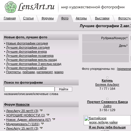
Главная
Статьи
Форумы
Фото
Авторы
Выставки
Фотосту
Лучшие фотографии 2.авг.1
Новые фото, лучшие фото
Рубрика/Конкурс*
•
Новые фотографии сегодня
День*
•
Лучшие фотографии сегодня
•
Лучшие фотографии вчера
•
Лучшие фотографии позавчера
•
Лучшие фотографии месяц назад
•
Лучшие фотографии 3 месяца назад
•
Лучшие фотографии сайта
:
Фото упорядочены по:
(времени
•
Портреты
,
пейзажи
,
натюрморт
,
макро
Катунь
Поиск по фотографиям
Беляев Альберт
7 / 77 / 164
название/описание/ключевые слова
Портрет Снежного Барса
Форум
Новости
Judro
3 / 55 / 129
•
ЛенсАрту 20 лет!!! (3)
•
ХОРОШИЕ НОВОСТИ (1)
•
Новое: Админ: абонплата (67)
•
Модерировать? (1181)
Я не буду тебя больше
•
ЛенсАрту 15 лет!!! (3)