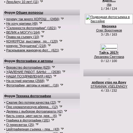
ждать....
•
ЛенсАрту 10 лет! (11)
rita
1 / 34 / 124
Форум
Общие вопросы
•
почему так много ХОРОШ... (2456)
•
Не хочу критики (49)
Мионика
•
"Склонности фотографии" (1821)
Олег Воротников
•
ВЕЛИК и МОГУЧ (164)
3 / 25 / 163
•
Права на съемку (10)
•
КОНКУРСЫ, выставки , пр... (120)
•
конкурс "Кукушечка" (218)
•
Раскрываем жанровую фот... (621)
Тайга, 2017г
Лиханова Светлана
Форум
Фотографии и авторы
0 / 12 / 100
•
Воровство фотографии (625)
•
УДАЛЕНИЕ РАБОТ, БАНЫ: ... (2636)
•
НАШИ ПОЗДРАВЛЕНИЯ (482)
•
На остриё критики (2568)
доброе утро на Дону
•
Фотографии, авторы и неавт... (16)
STRANNIK VSELENNOY
4 / 33 / 232
Форум
Техника фотографии
•
Сжатие без потери качества (22)
•
Про хроматическую аберра... (12)
•
Дилема с выбором фотоапарата (42)
•
Кисть снега, цвет кисти, реж... (6)
•
Графика в фотографии (181)
•
О пересветах (25)
•
Цейтраферная съемка – пра... (43)