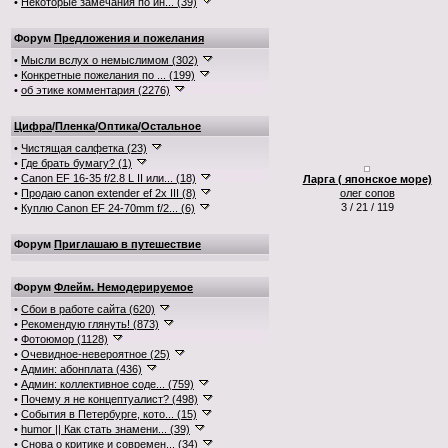
•
Некоторые замечания по ин... (39)
Форум
Предложения и пожелания
•
Мысли вслух о немыслимом (302)
•
Конкретные пожелания по ... (199)
•
об этике комментария (2276)
Цифра
/
Пленка
/
Оптика
/
Остальное
•
Чистящая салфетка (23)
•
Где брать бумагу? (1)
•
Canon EF 16-35 f/2.8 L II или... (18)
Ларга ( японское море)
•
Продаю canon extender ef 2x III (8)
олег сопов
3 / 21 / 119
•
Куплю Canon EF 24-70mm f/2... (6)
Форум
Приглашаю в путешествие
Форум
Флейм. Немодерируемое
•
Сбои в работе сайта (620)
•
Рекомендую глянуть! (873)
•
Фотоюмор (1128)
•
Очевидное-невероятное (25)
•
Админ: абонплата (436)
•
Админ: коллективное соде... (759)
•
Почему я не концептуалист? (498)
•
События в Петербурге, кото... (15)
•
humor || Как стать знамени... (39)
•
Снова о критике и современ... (34)