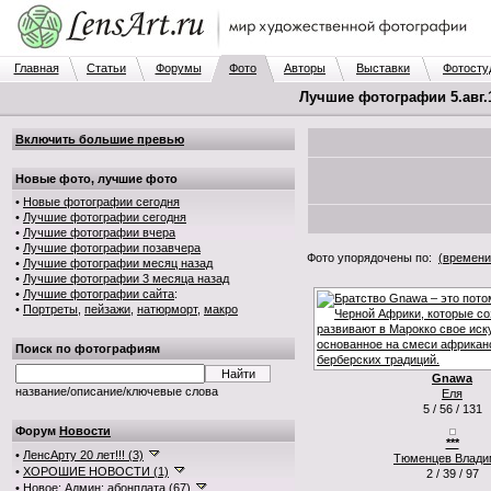
Главная
Статьи
Форумы
Фото
Авторы
Выставки
Фотосту
Лучшие фотографии 5.авг.1
Включить большие превью
Новые фото, лучшие фото
•
Новые фотографии сегодня
•
Лучшие фотографии сегодня
•
Лучшие фотографии вчера
•
Лучшие фотографии позавчера
Фото упорядочены по:
(времени
•
Лучшие фотографии месяц назад
•
Лучшие фотографии 3 месяца назад
•
Лучшие фотографии сайта
:
•
Портреты
,
пейзажи
,
натюрморт
,
макро
Поиск по фотографиям
Gnawa
название/описание/ключевые слова
Еля
5 / 56 / 131
Форум
Новости
***
•
ЛенсАрту 20 лет!!! (3)
Тюменцев Влади
•
ХОРОШИЕ НОВОСТИ (1)
2 / 39 / 97
•
Новое: Админ: абонплата (67)