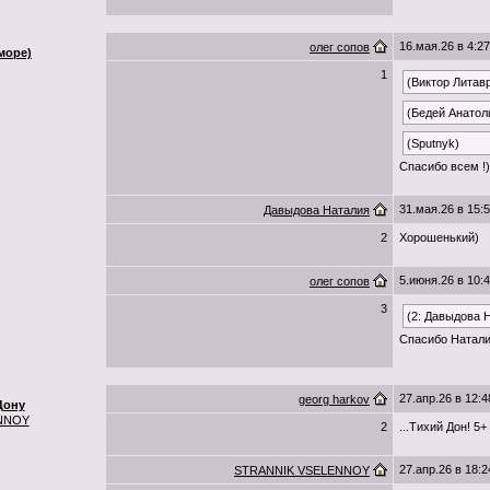
16.мая.26 в 4:27
олег сопов
море)
1
(Виктор Литав
(Бедей Анатол
(Sputnyk)
Спасибо всем !)
31.мая.26 в 15:
Давыдова Наталия
2
Хорошенький)
5.июня.26 в 10:
олег сопов
3
(2: Давыдова 
Спасибо Натали
27.апр.26 в 12:4
georg harkov
Дону
NNOY
2
...Тихий Дон! 5+
27.апр.26 в 18:2
STRANNIK VSELENNOY