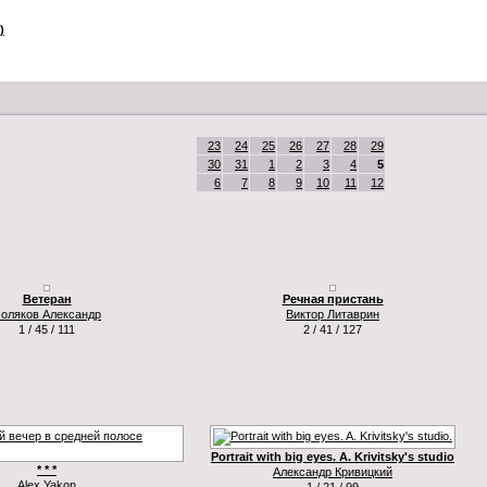
)
23
24
25
26
27
28
29
30
31
1
2
3
4
5
6
7
8
9
10
11
12
Ветеран
Речная пристань
оляков Александр
Виктор Литаврин
1 / 45 / 111
2 / 41 / 127
Portrait with big eyes. A. Krivitsky's studio
* * *
Александр Кривицкий
Alex Yakon