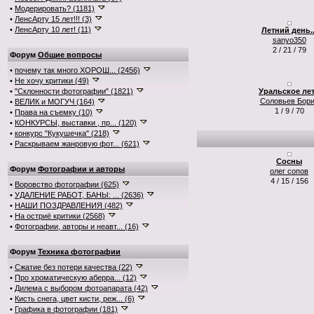
•
Модерировать? (1181)
•
ЛенсАрту 15 лет!!! (3)
•
ЛенсАрту 10 лет! (11)
Летний день..
sanyo350
2 / 21 / 79
Форум
Общие вопросы
•
почему так много ХОРОШ... (2456)
•
Не хочу критики (49)
•
"Склонности фотографии" (1821)
Уральское ле
Соловьев Бор
•
ВЕЛИК и МОГУЧ (164)
1 / 9 / 70
•
Права на съемку (10)
•
КОНКУРСЫ, выставки , пр... (120)
•
конкурс "Кукушечка" (218)
•
Раскрываем жанровую фот... (621)
Сосны
Форум
Фотографии и авторы
олег сопов
4 / 15 / 156
•
Воровство фотографии (625)
•
УДАЛЕНИЕ РАБОТ, БАНЫ: ... (2636)
•
НАШИ ПОЗДРАВЛЕНИЯ (482)
•
На остриё критики (2568)
•
Фотографии, авторы и неавт... (16)
Форум
Техника фотографии
•
Сжатие без потери качества (22)
•
Про хроматическую аберра... (12)
•
Дилема с выбором фотоапарата (42)
•
Кисть снега, цвет кисти, реж... (6)
•
Графика в фотографии (181)