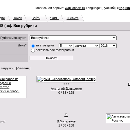
Мобильная версия:
wap.lensart.ru
Language: [Русский]
(English
дии
Поиск
Войти
ЧаВО
О сайте
8 (вс). Все рубрики
Рубрика/Конкурс*
День*
за этот день
показать все фотографии
 загрузки)
[баллам]
П
* * *
Анатолий Довыденко
0 / 53 / 128
***
мир
В.Мительков
1 / 38 / 138