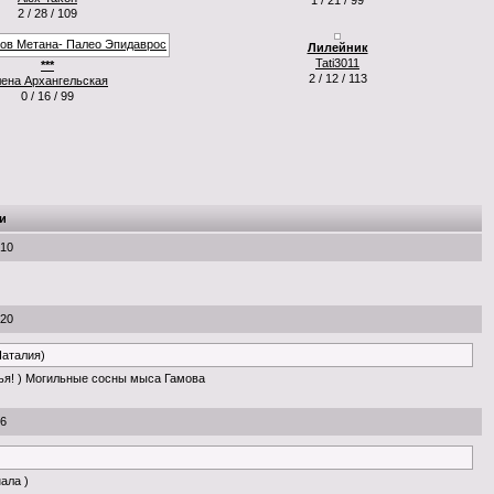
1 / 21 / 99
2 / 28 / 109
Лилейник
Tati3011
***
2 / 12 / 113
ена Архангельская
0 / 16 / 99
и
:10
:20
Наталия)
ья! ) Могильные сосны мыса Гамова
56
нала )