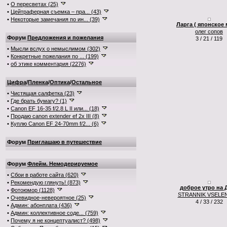
•
О пересветах (25)
•
Цейтраферная съемка – пра... (43)
•
Некоторые замечания по ин... (39)
Ларга ( японское 
олег сопов
Форум
Предложения и пожелания
3 / 21 / 119
•
Мысли вслух о немыслимом (302)
•
Конкретные пожелания по ... (199)
•
об этике комментария (2276)
Цифра
/
Пленка
/
Оптика
/
Остальное
•
Чистящая салфетка (23)
•
Где брать бумагу? (1)
•
Canon EF 16-35 f/2.8 L II или... (18)
•
Продаю canon extender ef 2x III (8)
•
Куплю Canon EF 24-70mm f/2... (6)
Форум
Приглашаю в путешествие
Форум
Флейм. Немодерируемое
•
Сбои в работе сайта (620)
•
Рекомендую глянуть! (873)
доброе утро на 
•
Фотоюмор (1128)
STRANNIK VSELE
•
Очевидное-невероятное (25)
4 / 33 / 232
•
Админ: абонплата (436)
•
Админ: коллективное соде... (759)
•
Почему я не концептуалист? (498)