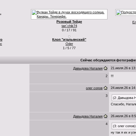
.
Розовый Тейде
Ел
tan`chik74
0 / 17 / 91
то
Клоп "итальянский"
ис
Oder
1 / 5 / 77
Сейчас обсуждаются фотографи
21.июля.26 в 13
Давыдова Наталия
2
!!!
24.июля.26 в 14
олег сопов
3
(2: Давыдова 
Спасибо, Натал
26.июля.26 в 8:
Давыдова Наталия
4
(3: олег сопов)
ну так я их и уз