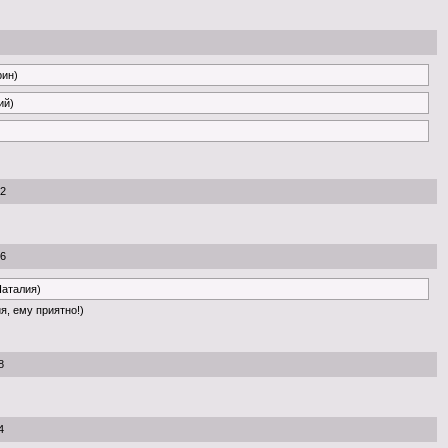
рин)
ий)
52
46
Наталия)
я, ему приятно!)
8
4