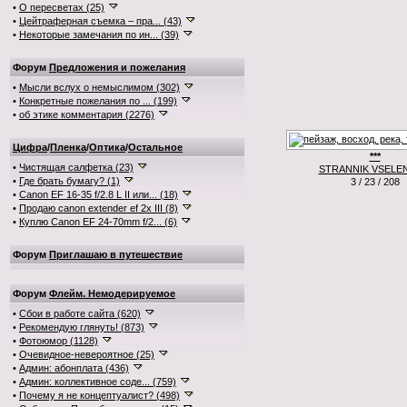
•
О пересветах (25)
•
Цейтраферная съемка – пра... (43)
•
Некоторые замечания по ин... (39)
Форум
Предложения и пожелания
•
Мысли вслух о немыслимом (302)
•
Конкретные пожелания по ... (199)
•
об этике комментария (2276)
Цифра
/
Пленка
/
Оптика
/
Остальное
***
•
Чистящая салфетка (23)
STRANNIK VSELE
•
Где брать бумагу? (1)
3 / 23 / 208
•
Canon EF 16-35 f/2.8 L II или... (18)
•
Продаю canon extender ef 2x III (8)
•
Куплю Canon EF 24-70mm f/2... (6)
Форум
Приглашаю в путешествие
Форум
Флейм. Немодерируемое
•
Сбои в работе сайта (620)
•
Рекомендую глянуть! (873)
•
Фотоюмор (1128)
•
Очевидное-невероятное (25)
•
Админ: абонплата (436)
•
Админ: коллективное соде... (759)
•
Почему я не концептуалист? (498)