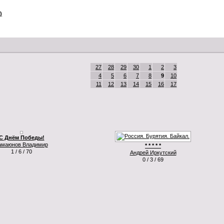
)
27
28
29
30
1
2
3
4
5
6
7
8
9
10
11
12
13
14
15
16
17
С Днём Победы!
амаюнов Владимир
* * * * *
1 / 6 / 70
Андрей Иркутский
0 / 3 / 69