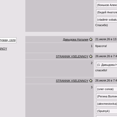
(Коньков Алек
(Бедей Анатол
(vladimir sobak
Спасибо)
21.июля.26 в 13
Давыдова Наталия
1
Красота!
NNOY
26.июля.26 в 7:
STRANNIK VSELENNOY
2
(1: Давыдова 
спасибо!
26.июля.26 в 7:
STRANNIK VSELENNOY
3
(олег сопов)
(Регина Волги
(alexmestovka)
(Sputnyk)