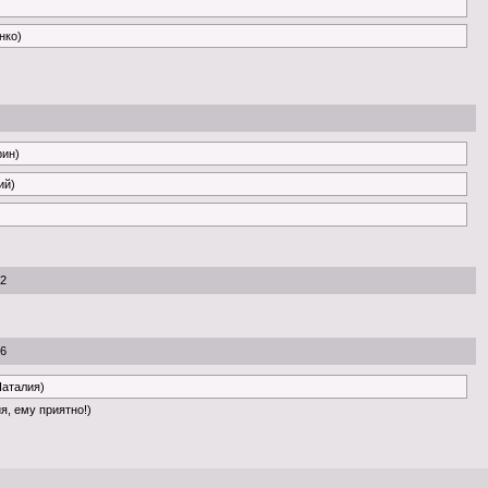
нко)
рин)
ий)
52
46
Наталия)
я, ему приятно!)