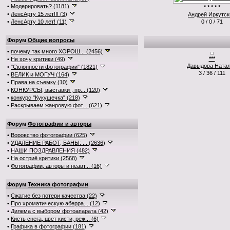
•
Модерировать? (1181)
* * * * *
•
ЛенсАрту 15 лет!!! (3)
Андрей Иркутск
•
ЛенсАрту 10 лет! (11)
0 / 0 / 71
Форум
Общие вопросы
•
почему так много ХОРОШ... (2456)
***
•
Не хочу критики (49)
Давыдова Ната
•
"Склонности фотографии" (1821)
3 / 36 / 111
•
ВЕЛИК и МОГУЧ (164)
•
Права на съемку (10)
•
КОНКУРСЫ, выставки , пр... (120)
•
конкурс "Кукушечка" (218)
•
Раскрываем жанровую фот... (621)
Форум
Фотографии и авторы
•
Воровство фотографии (625)
•
УДАЛЕНИЕ РАБОТ, БАНЫ: ... (2636)
•
НАШИ ПОЗДРАВЛЕНИЯ (482)
•
На остриё критики (2568)
•
Фотографии, авторы и неавт... (16)
Форум
Техника фотографии
•
Сжатие без потери качества (22)
•
Про хроматическую аберра... (12)
•
Дилема с выбором фотоапарата (42)
•
Кисть снега, цвет кисти, реж... (6)
•
Графика в фотографии (181)