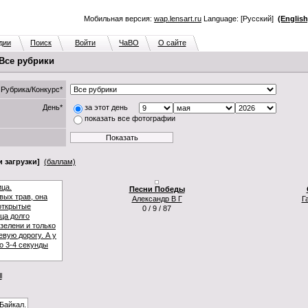
Мобильная версия:
wap.lensart.ru
Language: [Русский]
(English
дии
Поиск
Войти
ЧаВО
О сайте
 Все рубрики
Рубрика/Конкурс*
День*
за этот день
показать все фотографии
 загрузки]
(баллам)
Песни Победы
Александр В Г
Г
0 / 9 / 87
l