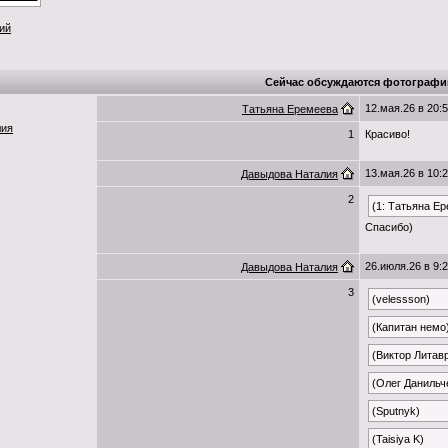
ий
Сейчас обсуждаются фотографи
12.мая.26 в 20:
Татьяна Еремеева
лия
1
Красиво!
13.мая.26 в 10:
Давыдова Наталия
2
(1: Татьяна Е
Спасибо)
26.июля.26 в 9:
Давыдова Наталия
3
(velessson)
(Капитан немо
(Виктор Литав
(Олег Данильч
(Sputnyk)
(Taisiya K)