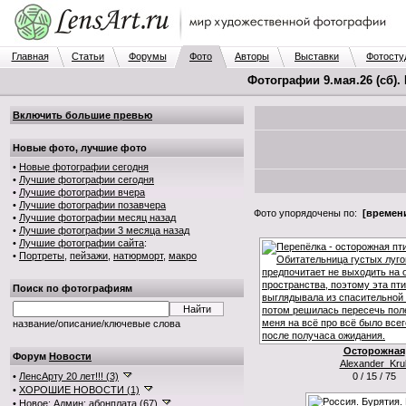
Главная
Статьи
Форумы
Фото
Авторы
Выставки
Фотосту
Фотографии 9.мая.26 (сб).
Включить большие превью
Новые фото, лучшие фото
•
Новые фотографии сегодня
•
Лучшие фотографии сегодня
•
Лучшие фотографии вчера
•
Лучшие фотографии позавчера
Фото упорядочены по:
[времени
•
Лучшие фотографии месяц назад
•
Лучшие фотографии 3 месяца назад
•
Лучшие фотографии сайта
:
•
Портреты
,
пейзажи
,
натюрморт
,
макро
Поиск по фотографиям
название/описание/ключевые слова
Осторожная
Форум
Новости
Alexander_Krul
•
ЛенсАрту 20 лет!!! (3)
0 / 15 / 75
•
ХОРОШИЕ НОВОСТИ (1)
•
Новое: Админ: абонплата (67)