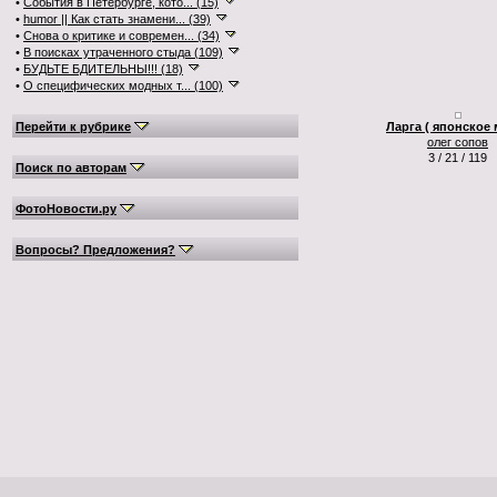
•
События в Петербурге, кото... (15)
•
humor || Как стать знамени... (39)
•
Снова о критике и современ... (34)
•
В поисках утраченного стыда (109)
•
БУДЬТЕ БДИТЕЛЬНЫ!!! (18)
•
О специфических модных т... (100)
Перейти к рубрике
Ларга ( японское 
олег сопов
3 / 21 / 119
Поиск по авторам
ФотоНовости.ру
Вопросы? Предложения?