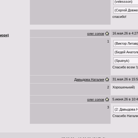
(velessson)
(Сергей Довже
спасибо!
16.мая.26 в 4:27
олег сопов
море)
1
(Виктор Литав
(Бедей Анатол
(Sputnyk)
Спасибо всем !)
31.мая.26 в 15:
Давыдова Наталия
2
Хорошенький)
5.июня.26 в 10:
олег сопов
3
(2: Давыдова 
Спасибо Натали