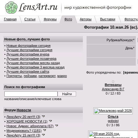
Главная
Статьи
Форумы
Фото
Авторы
Выставки
Фотосту
Фотографии 10.мая.26 (вс)
Новые фото, лучшие фото
Рубрика/Конкурс*
•
Новые фотографии сегодня
День*
•
Лучшие фотографии сегодня
•
Лучшие фотографии вчера
•
Лучшие фотографии позавчера
•
Лучшие фотографии месяц назад
•
Лучшие фотографии 3 месяца назад
•
Лучшие фотографии сайта
:
Фото упорядочены по:
[времени
•
Портреты
,
пейзажи
,
натюрморт
,
макро
Ветераны
Поиск по фотографиям
Александр В Г
0 / 12 / 83
название/описание/ключевые слова
Форум
Новости
Ольга
•
ЛенсАрту 20 лет!!! (3)
goboist
•
ХОРОШИЕ НОВОСТИ (1)
0 / 3 / 86
•
Новое: Админ: абонплата (67)
•
Модерировать? (1181)
•
ЛенсАрту 15 лет!!! (3)