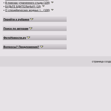
•
В поисках утраченного стыда (109)
•
БУДЬТЕ БДИТЕЛЬНЫ!!! (18)
•
О специфических модных т... (100)
Перейти к рубрике
Поиск по авторам
ФотоНовости.ру
Вопросы? Предложения?
страница созда