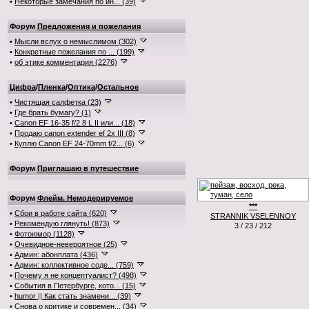
•
Некоторые замечания по ин... (39)
Форум
Предложения и пожелания
•
Мысли вслух о немыслимом (302)
•
Конкретные пожелания по ... (199)
•
об этике комментария (2276)
Цифра
/
Пленка
/
Оптика
/
Остальное
•
Чистящая салфетка (23)
•
Где брать бумагу? (1)
•
Canon EF 16-35 f/2.8 L II или... (18)
•
Продаю canon extender ef 2x III (8)
•
Куплю Canon EF 24-70mm f/2... (6)
Форум
Приглашаю в путешествие
Форум
Флейм. Немодерируемое
***
•
Сбои в работе сайта (620)
STRANNIK VSELENNOY
•
Рекомендую глянуть! (873)
3 / 23 / 212
•
Фотоюмор (1128)
•
Очевидное-невероятное (25)
•
Админ: абонплата (436)
•
Админ: коллективное соде... (759)
•
Почему я не концептуалист? (498)
•
События в Петербурге, кото... (15)
•
humor || Как стать знамени... (39)
•
Снова о критике и современ... (34)