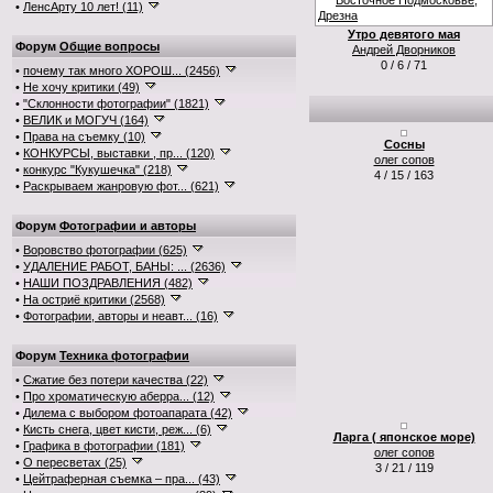
•
ЛенсАрту 10 лет! (11)
Утро девятого мая
Форум
Общие вопросы
Андрей Дворников
0 / 6 / 71
•
почему так много ХОРОШ... (2456)
•
Не хочу критики (49)
•
"Склонности фотографии" (1821)
•
ВЕЛИК и МОГУЧ (164)
•
Права на съемку (10)
Сосны
•
КОНКУРСЫ, выставки , пр... (120)
олег сопов
•
конкурс "Кукушечка" (218)
4 / 15 / 163
•
Раскрываем жанровую фот... (621)
Форум
Фотографии и авторы
•
Воровство фотографии (625)
•
УДАЛЕНИЕ РАБОТ, БАНЫ: ... (2636)
•
НАШИ ПОЗДРАВЛЕНИЯ (482)
•
На остриё критики (2568)
•
Фотографии, авторы и неавт... (16)
Форум
Техника фотографии
•
Сжатие без потери качества (22)
•
Про хроматическую аберра... (12)
•
Дилема с выбором фотоапарата (42)
•
Кисть снега, цвет кисти, реж... (6)
Ларга ( японское море)
•
Графика в фотографии (181)
олег сопов
•
О пересветах (25)
3 / 21 / 119
•
Цейтраферная съемка – пра... (43)