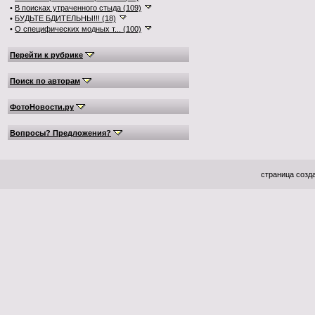
•
В поисках утраченного стыда (109)
•
БУДЬТЕ БДИТЕЛЬНЫ!!! (18)
•
О специфических модных т... (100)
Перейти к рубрике
Поиск по авторам
ФотоНовости.ру
Вопросы? Предложения?
страница созда