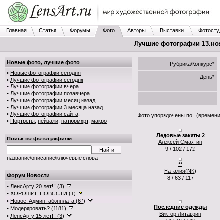
Главная
Статьи
Форумы
Фото
Авторы
Выставки
Фотосту
Лучшие фотографии 13.ноя.
Новые фото, лучшие фото
Рубрика/Конкурс*
•
Новые фотографии сегодня
День*
•
Лучшие фотографии сегодня
•
Лучшие фотографии вчера
•
Лучшие фотографии позавчера
•
Лучшие фотографии месяц назад
•
Лучшие фотографии 3 месяца назад
•
Лучшие фотографии сайта
:
Фото упорядочены по:
(времени
•
Портреты
,
пейзажи
,
натюрморт
,
макро
Ледовые закаты 2
Поиск по фотографиям
Алексей Смахтин
9 / 102 / 172
название/описание/ключевые слова
**
Наталия(NK)
Форум
Новости
8 / 63 / 117
•
ЛенсАрту 20 лет!!! (3)
•
ХОРОШИЕ НОВОСТИ (1)
•
Новое: Админ: абонплата (67)
Последние одежды
•
Модерировать? (1181)
Виктор Литаврин
•
ЛенсАрту 15 лет!!! (3)