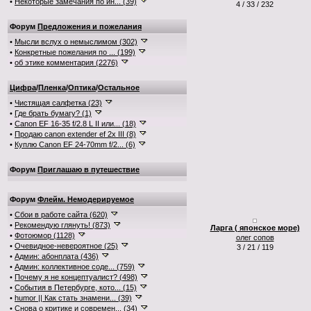
•
Некоторые замечания по ин... (39)
4 / 33 / 232
Форум
Предложения и пожелания
•
Мысли вслух о немыслимом (302)
•
Конкретные пожелания по ... (199)
•
об этике комментария (2276)
Цифра
/
Пленка
/
Оптика
/
Остальное
•
Чистящая салфетка (23)
•
Где брать бумагу? (1)
•
Canon EF 16-35 f/2.8 L II или... (18)
•
Продаю canon extender ef 2x III (8)
•
Куплю Canon EF 24-70mm f/2... (6)
Форум
Приглашаю в путешествие
Форум
Флейм. Немодерируемое
•
Сбои в работе сайта (620)
•
Рекомендую глянуть! (873)
Ларга ( японское море)
•
Фотоюмор (1128)
олег сопов
•
Очевидное-невероятное (25)
3 / 21 / 119
•
Админ: абонплата (436)
•
Админ: коллективное соде... (759)
•
Почему я не концептуалист? (498)
•
События в Петербурге, кото... (15)
•
humor || Как стать знамени... (39)
•
Снова о критике и современ... (34)