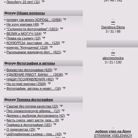
14 / 46 / 142
•
ЛенсАрту 10 лет! (11)
Форум
Общие вопросы
•
почему так много ХОРОШ... (2456)
***
•
Не хочу критики (49)
Davidova Elena
•
"Склонности фотографии" (1821)
3 / 31 / 88
•
ВЕЛИК и МОГУЧ (164)
•
Права на съемку (10)
•
КОНКУРСЫ, выставки , пр... (120)
•
конкурс "Кукушечка" (218)
•
Раскрываем жанровую фот... (621)
***
alexmestovka
3 / 21 / 130
Форум
Фотографии и авторы
•
Воровство фотографии (625)
•
УДАЛЕНИЕ РАБОТ, БАНЫ: ... (2636)
•
НАШИ ПОЗДРАВЛЕНИЯ (482)
•
На остриё критики (2568)
•
Фотографии, авторы и неавт... (16)
Форум
Техника фотографии
•
Сжатие без потери качества (22)
•
Про хроматическую аберра... (12)
•
Дилема с выбором фотоапарата (42)
•
Кисть снега, цвет кисти, реж... (6)
•
Графика в фотографии (181)
•
О пересветах (25)
доброе утро на Дону
•
Цейтраферная съемка – пра... (43)
STRANNIK VSELENNOY