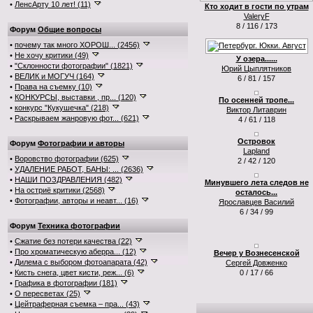
•
ЛенсАрту 10 лет! (11)
Кто ходит в гости по утрам
ValeryF
8 / 116 / 173
Форум
Общие вопросы
•
почему так много ХОРОШ... (2456)
•
Не хочу критики (49)
У озера......
•
"Склонности фотографии" (1821)
Юрий Цыплятников
•
ВЕЛИК и МОГУЧ (164)
6 / 81 / 157
•
Права на съемку (10)
•
КОНКУРСЫ, выставки , пр... (120)
По осенней тропе...
•
конкурс "Кукушечка" (218)
Виктор Литаврин
•
Раскрываем жанровую фот... (621)
4 / 61 / 118
Островок
Форум
Фотографии и авторы
Lapland
•
Воровство фотографии (625)
2 / 42 / 120
•
УДАЛЕНИЕ РАБОТ, БАНЫ: ... (2636)
•
НАШИ ПОЗДРАВЛЕНИЯ (482)
Минувшего лета следов не
•
На остриё критики (2568)
осталось...
•
Фотографии, авторы и неавт... (16)
Ярославцев Василий
6 / 34 / 99
Форум
Техника фотографии
•
Сжатие без потери качества (22)
•
Про хроматическую аберра... (12)
Вечер у Вознесенской
•
Дилема с выбором фотоапарата (42)
Сергей Довженко
•
Кисть снега, цвет кисти, реж... (6)
0 / 17 / 66
•
Графика в фотографии (181)
•
О пересветах (25)
•
Цейтраферная съемка – пра... (43)