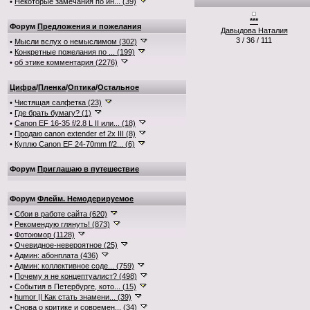
•
Некоторые замечания по ин... (39)
***
Форум
Предложения и пожелания
Давыдова Наталия
3 / 36 / 111
•
Мысли вслух о немыслимом (302)
•
Конкретные пожелания по ... (199)
•
об этике комментария (2276)
Цифра
/
Пленка
/
Оптика
/
Остальное
•
Чистящая салфетка (23)
•
Где брать бумагу? (1)
•
Canon EF 16-35 f/2.8 L II или... (18)
•
Продаю canon extender ef 2x III (8)
•
Куплю Canon EF 24-70mm f/2... (6)
Форум
Приглашаю в путешествие
Форум
Флейм. Немодерируемое
•
Сбои в работе сайта (620)
•
Рекомендую глянуть! (873)
•
Фотоюмор (1128)
•
Очевидное-невероятное (25)
•
Админ: абонплата (436)
•
Админ: коллективное соде... (759)
•
Почему я не концептуалист? (498)
•
События в Петербурге, кото... (15)
•
humor || Как стать знамени... (39)
•
Снова о критике и современ... (34)