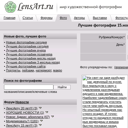
Главная
Статьи
Форумы
Фото
Авторы
Выставки
Фотосту
Лучшие фотографии 15.ноя.
Новые фото, лучшие фото
Рубрика/Конкурс*
•
Новые фотографии сегодня
День*
•
Лучшие фотографии сегодня
•
Лучшие фотографии вчера
•
Лучшие фотографии позавчера
•
Лучшие фотографии месяц назад
•
Лучшие фотографии 3 месяца назад
•
Лучшие фотографии сайта
:
Фото упорядочены по:
(времени
•
Портреты
,
пейзажи
,
натюрморт
,
макро
Поиск по фотографиям
название/описание/ключевые слова
Форум
Новости
•
ЛенсАрту 20 лет!!! (3)
•
ХОРОШИЕ НОВОСТИ (1)
•
Новое: Админ: абонплата (67)
•
Модерировать? (1181)
•
ЛенсАрту 15 лет!!! (3)