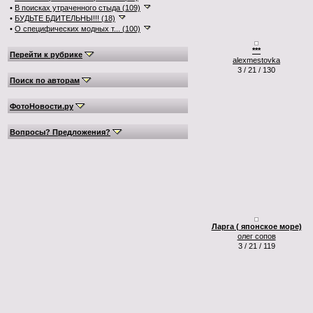
•
В поисках утраченного стыда (109)
•
БУДЬТЕ БДИТЕЛЬНЫ!!! (18)
•
О специфических модных т... (100)
***
Перейти к рубрике
alexmestovka
3 / 21 / 130
Поиск по авторам
ФотоНовости.ру
Вопросы? Предложения?
Ларга ( японское море)
олег сопов
3 / 21 / 119