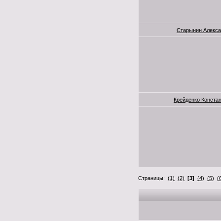
Старынин Алекса
Крейденко Конста
Страницы:
(1)
(2)
[3]
(4)
(5)
(