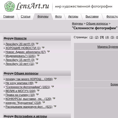
Главная
Статьи
Форумы
Фото
Авторы
Выставки
Фотосту
Форумы
>
Общие вопросы
>
"Склонности фотографии"
Страницы:
(1)
(2)
[3]
(4)
(5)
(
Форум
Новости
•
ЛенсАрту 20 лет!!! (3)
Марина Буренк
•
ХОРОШИЕ НОВОСТИ (1)
•
Новое: Админ: абонплата (67)
•
Модерировать? (1181)
•
ЛенсАрту 15 лет!!! (3)
•
ЛенсАрту 10 лет! (11)
Форум
Общие вопросы
•
почему так много ХОРОШ... (2456)
•
Не хочу критики (49)
Бори
•
"Склонности фотографии" (1821)
•
ВЕЛИК и МОГУЧ (164)
•
Права на съемку (10)
•
КОНКУРСЫ, выставки , пр... (120)
•
конкурс "Кукушечка" (218)
•
Раскрываем жанровую фот... (621)
Форум
Фотографии и авторы