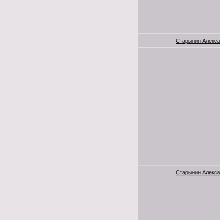
Старынин Алекса
Старынин Алекса