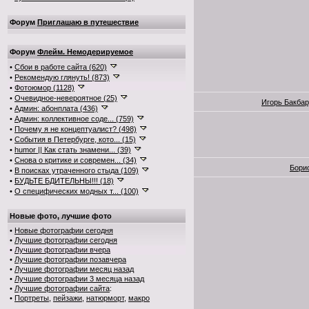
Форум
Приглашаю в путешествие
Форум
Флейм. Немодерируемое
•
Сбои в работе сайта (620)
•
Рекомендую глянуть! (873)
•
Фотоюмор (1128)
•
Очевидное-невероятное (25)
Игорь Бакба
•
Админ: абонплата (436)
•
Админ: коллективное соде... (759)
•
Почему я не концептуалист? (498)
•
События в Петербурге, кото... (15)
•
humor || Как стать знамени... (39)
•
Снова о критике и современ... (34)
Бори
•
В поисках утраченного стыда (109)
•
БУДЬТЕ БДИТЕЛЬНЫ!!! (18)
•
О специфических модных т... (100)
Новые фото, лучшие фото
•
Новые фотографии сегодня
•
Лучшие фотографии сегодня
•
Лучшие фотографии вчера
•
Лучшие фотографии позавчера
•
Лучшие фотографии месяц назад
•
Лучшие фотографии 3 месяца назад
•
Лучшие фотографии сайта
:
•
Портреты
,
пейзажи
,
натюрморт
,
макро