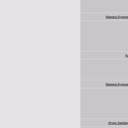
Марина Буренк
К
Марина Буренк
Игорь Бакба