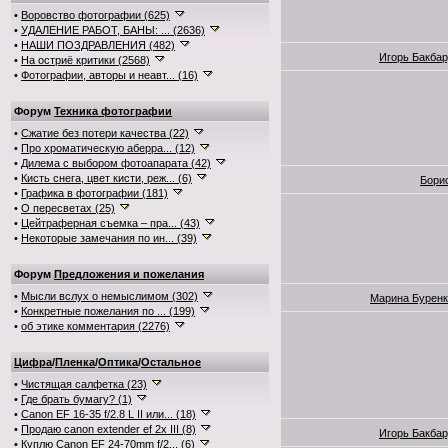
•
Воровство фотографии (625)
•
УДАЛЕНИЕ РАБОТ, БАНЫ: ... (2636)
•
НАШИ ПОЗДРАВЛЕНИЯ (482)
Игорь Бакба
•
На остриё критики (2568)
•
Фотографии, авторы и неавт... (16)
Форум
Техника фотографии
•
Сжатие без потери качества (22)
•
Про хроматическую аберра... (12)
•
Дилема с выбором фотоапарата (42)
•
Кисть снега, цвет кисти, реж... (6)
Бори
•
Графика в фотографии (181)
•
О пересветах (25)
•
Цейтраферная съемка – пра... (43)
•
Некоторые замечания по ин... (39)
Форум
Предложения и пожелания
•
Мысли вслух о немыслимом (302)
Марина Буренк
•
Конкретные пожелания по ... (199)
•
об этике комментария (2276)
Цифра
/
Пленка
/
Оптика
/
Остальное
•
Чистящая салфетка (23)
•
Где брать бумагу? (1)
•
Canon EF 16-35 f/2.8 L II или... (18)
•
Продаю canon extender ef 2x III (8)
Игорь Бакба
•
Куплю Canon EF 24-70mm f/2... (6)