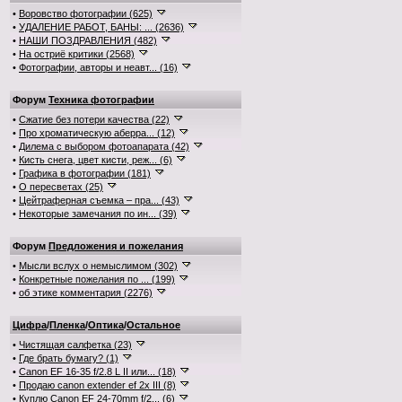
•
Воровство фотографии (625)
•
УДАЛЕНИЕ РАБОТ, БАНЫ: ... (2636)
•
НАШИ ПОЗДРАВЛЕНИЯ (482)
•
На остриё критики (2568)
•
Фотографии, авторы и неавт... (16)
Форум
Техника фотографии
•
Сжатие без потери качества (22)
•
Про хроматическую аберра... (12)
•
Дилема с выбором фотоапарата (42)
•
Кисть снега, цвет кисти, реж... (6)
•
Графика в фотографии (181)
•
О пересветах (25)
•
Цейтраферная съемка – пра... (43)
•
Некоторые замечания по ин... (39)
Форум
Предложения и пожелания
•
Мысли вслух о немыслимом (302)
•
Конкретные пожелания по ... (199)
•
об этике комментария (2276)
Цифра
/
Пленка
/
Оптика
/
Остальное
•
Чистящая салфетка (23)
•
Где брать бумагу? (1)
•
Canon EF 16-35 f/2.8 L II или... (18)
•
Продаю canon extender ef 2x III (8)
•
Куплю Canon EF 24-70mm f/2... (6)