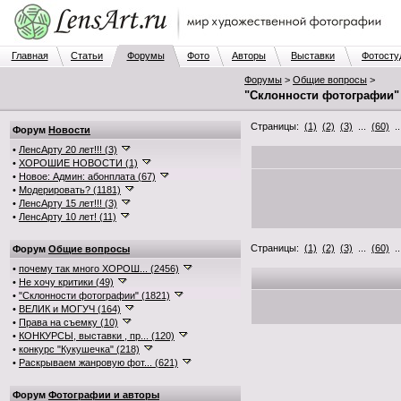
Главная
Статьи
Форумы
Фото
Авторы
Выставки
Фотосту
Форумы
>
Общие вопросы
>
"Склонности фотографии"
Страницы:
(1)
(2)
(3)
...
(60)
.
Форум
Новости
•
ЛенсАрту 20 лет!!! (3)
•
ХОРОШИЕ НОВОСТИ (1)
•
Новое: Админ: абонплата (67)
•
Модерировать? (1181)
•
ЛенсАрту 15 лет!!! (3)
•
ЛенсАрту 10 лет! (11)
Страницы:
(1)
(2)
(3)
...
(60)
.
Форум
Общие вопросы
•
почему так много ХОРОШ... (2456)
•
Не хочу критики (49)
•
"Склонности фотографии" (1821)
•
ВЕЛИК и МОГУЧ (164)
•
Права на съемку (10)
•
КОНКУРСЫ, выставки , пр... (120)
•
конкурс "Кукушечка" (218)
•
Раскрываем жанровую фот... (621)
Форум
Фотографии и авторы