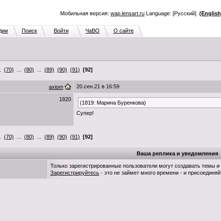
Мобильная версия:
wap.lensart.ru
Language: [Русский]
(English
дии
Поиск
Войти
ЧаВО
О сайте
..
(70)
...
(80)
...
(89)
(90)
(91)
[92]
20.сен.21 в 16:59
axiom
1820
(1819: Марина Буренкова)
Супер!
..
(70)
...
(80)
...
(89)
(90)
(91)
[92]
Ваша реплика и уведомления
Только зарегистрированные пользователи могут создавать темы и
Зарегистрируйтесь
- это не займет много времени - и присоединяй