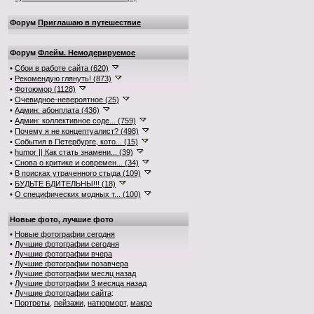
Форум
Приглашаю в путешествие
Форум
Флейм. Немодерируемое
•
Сбои в работе сайта (620)
•
Рекомендую глянуть! (873)
•
Фотоюмор (1128)
•
Очевидное-невероятное (25)
•
Админ: абонплата (436)
•
Админ: коллективное соде... (759)
•
Почему я не концептуалист? (498)
•
События в Петербурге, кото... (15)
•
humor || Как стать знамени... (39)
•
Снова о критике и современ... (34)
•
В поисках утраченного стыда (109)
•
БУДЬТЕ БДИТЕЛЬНЫ!!! (18)
•
О специфических модных т... (100)
Новые фото, лучшие фото
•
Новые фотографии сегодня
•
Лучшие фотографии сегодня
•
Лучшие фотографии вчера
•
Лучшие фотографии позавчера
•
Лучшие фотографии месяц назад
•
Лучшие фотографии 3 месяца назад
•
Лучшие фотографии сайта
:
•
Портреты
,
пейзажи
,
натюрморт
,
макро