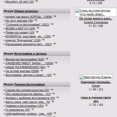
•
ЛенсАрту 10 лет! (11)
0 / 9 / 108
Форум
Общие вопросы
•
почему так много ХОРОШ... (2456)
По полю дорога идет...
•
Не хочу критики (49)
Галина Сенникова
•
"Склонности фотографии" (1821)
9 / 22 / 108
•
ВЕЛИК и МОГУЧ (164)
•
Права на съемку (10)
•
КОНКУРСЫ, выставки , пр... (120)
•
конкурс "Кукушечка" (218)
•
Раскрываем жанровую фот... (621)
Форум
Фотографии и авторы
•
Воровство фотографии (625)
•
УДАЛЕНИЕ РАБОТ, БАНЫ: ... (2636)
•
НАШИ ПОЗДРАВЛЕНИЯ (482)
•
На остриё критики (2568)
•
Фотографии, авторы и неавт... (16)
Ожидание прорыва..
Форум
Техника фотографии
Темир
1 / 66 / 113
•
Сжатие без потери качества (22)
•
Про хроматическую аберра... (12)
горы в лунном свете
•
Дилема с выбором фотоапарата (42)
allim
•
Кисть снега, цвет кисти, реж... (6)
1 / 31 / 118
•
Графика в фотографии (181)
•
О пересветах (25)
•
Цейтраферная съемка – пра... (43)