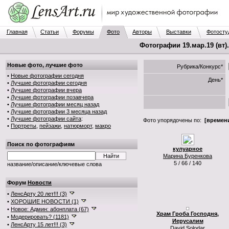
Главная
Статьи
Форумы
Фото
Авторы
Выставки
Фотосту
Фотографии 19.мар.19 (вт)
Новые фото, лучшие фото
Рубрика/Конкурс*
•
Новые фотографии сегодня
День*
•
Лучшие фотографии сегодня
•
Лучшие фотографии вчера
•
Лучшие фотографии позавчера
•
Лучшие фотографии месяц назад
•
Лучшие фотографии 3 месяца назад
•
Лучшие фотографии сайта
:
Фото упорядочены по:
[времени
•
Портреты
,
пейзажи
,
натюрморт
,
макро
Поиск по фотографиям
кулуарное
Марина Буренкова
5 / 66 / 140
название/описание/ключевые слова
Форум
Новости
•
ЛенсАрту 20 лет!!! (3)
•
ХОРОШИЕ НОВОСТИ (1)
•
Новое: Админ: абонплата (67)
Храм Гроба Господня,
•
Модерировать? (1181)
Иерусалим
•
ЛенсАрту 15 лет!!! (3)
David Solodar