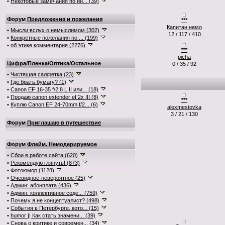
•
Некоторые замечания по ин... (39)
Форум
Предложения и пожелания
***
Капитан немо
•
Мысли вслух о немыслимом (302)
12 / 117 / 410
•
Конкретные пожелания по ... (199)
•
об этике комментария (2276)
***
picha
Цифра
/
Пленка
/
Оптика
/
Остальное
0 / 35 / 92
•
Чистящая салфетка (23)
•
Где брать бумагу? (1)
•
Canon EF 16-35 f/2.8 L II или... (18)
•
Продаю canon extender ef 2x III (8)
***
•
Куплю Canon EF 24-70mm f/2... (6)
alexmestovka
3 / 21 / 130
Форум
Приглашаю в путешествие
Форум
Флейм. Немодерируемое
•
Сбои в работе сайта (620)
•
Рекомендую глянуть! (873)
•
Фотоюмор (1128)
•
Очевидное-невероятное (25)
•
Админ: абонплата (436)
•
Админ: коллективное соде... (759)
•
Почему я не концептуалист? (498)
•
События в Петербурге, кото... (15)
•
humor || Как стать знамени... (39)
•
Снова о критике и современ... (34)