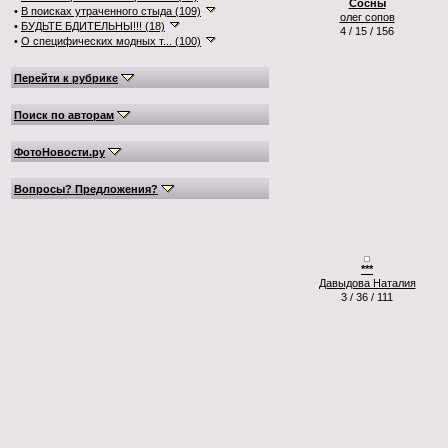
Сосны
•
В поисках утраченного стыда (109)
олег сопов
•
БУДЬТЕ БДИТЕЛЬНЫ!!! (18)
4 / 15 / 156
•
О специфических модных т... (100)
Перейти к рубрике
Поиск по авторам
ФотоНовости.ру
Вопросы? Предложения?
***
Давыдова Наталия
3 / 36 / 111