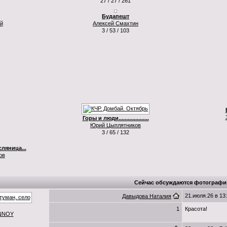
27 / 27 / 261
Будапешт
й
Алексей Смахтин
3 / 53 / 103
Горы и люди....................
Юрий Цыплятников
3 / 65 / 132
сляница...
ов
Сейчас обсуждаются фотографи
21.июля.26 в 13
Давыдова Наталия
1
Красота!
NNOY