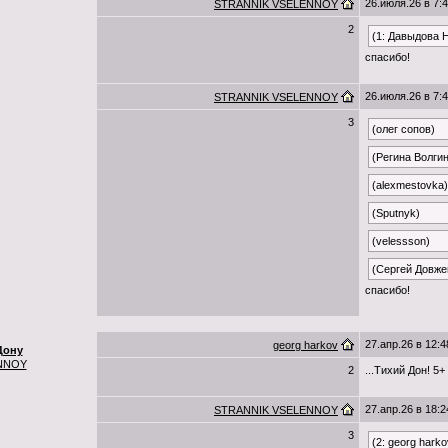
26.июля.26 в 7:
STRANNIK VSELENNOY
2
(1: Давыдова 
спасибо!
26.июля.26 в 7:
STRANNIK VSELENNOY
3
(олег сопов)
(Регина Волги
(alexmestovka)
(Sputnyk)
(velessson)
(Сергей Довже
спасибо!
27.апр.26 в 12:4
georg harkov
Дону
NNOY
2
...Тихий Дон! 5+
27.апр.26 в 18:2
STRANNIK VSELENNOY
3
(2: georg harko