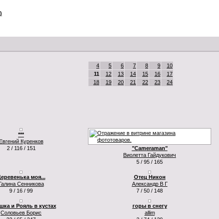
)
4
5
6
7
8
9
10
11
12
13
14
15
16
17
18
19
20
21
22
23
24
***
Евгений Куренков
2 / 116 / 151
"Cameraman"
Виолетта Гайдукович
5 / 95 / 165
еревенька моя...
Отец Никон
Галина Сенникова
Александр В Г
9 / 16 / 99
7 / 50 / 148
шка и Рояль в кустах
горы в снегу
Соловьев Борис
allim