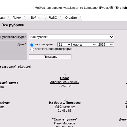
Мобильная версия:
wap.lensart.ru
Language: [Русский]
(English
дии
Поиск
Войти
ЧаВО
О сайте
. Все рубрики
Рубрика/Конкурс*
День*
за этот день
показать все фотографии
 загрузки]
(баллам)
Chao!
Афанасьев Алексей
шей зиме )
1 / 25 / 120
ова
забуду
На берегу. Прогресс
Д
дим
Val Chervonyy
2 / 43 / 86
"Ежик в тумане"
Деву
Иван Миронов