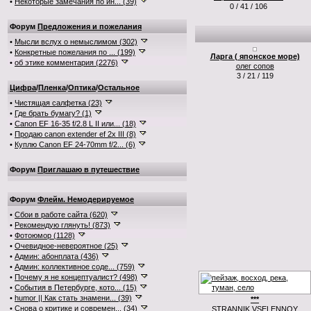
•
Некоторые замечания по ин... (39)
0 / 41 / 106
Форум
Предложения и пожелания
•
Мысли вслух о немыслимом (302)
•
Конкретные пожелания по ... (199)
Ларга ( японское море)
•
об этике комментария (2276)
олег сопов
3 / 21 / 119
Цифра
/
Пленка
/
Оптика
/
Остальное
•
Чистящая салфетка (23)
•
Где брать бумагу? (1)
•
Canon EF 16-35 f/2.8 L II или... (18)
•
Продаю canon extender ef 2x III (8)
•
Куплю Canon EF 24-70mm f/2... (6)
Форум
Приглашаю в путешествие
Форум
Флейм. Немодерируемое
•
Сбои в работе сайта (620)
•
Рекомендую глянуть! (873)
•
Фотоюмор (1128)
•
Очевидное-невероятное (25)
•
Админ: абонплата (436)
•
Админ: коллективное соде... (759)
•
Почему я не концептуалист? (498)
•
События в Петербурге, кото... (15)
•
humor || Как стать знамени... (39)
***
•
Снова о критике и современ... (34)
STRANNIK VSELENNOY