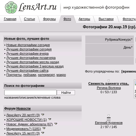
Главная
Статьи
Форумы
Фото
Авторы
Выставки
Фотосту
Фотографии 20.мар.19 (ср)
Новые фото, лучшие фото
Рубрика/Конкурс*
•
Новые фотографии сегодня
День*
•
Лучшие фотографии сегодня
•
Лучшие фотографии вчера
•
Лучшие фотографии позавчера
•
Лучшие фотографии месяц назад
•
Лучшие фотографии 3 месяца назад
•
Лучшие фотографии сайта
:
Фото упорядочены по:
[времени
•
Портреты
,
пейзажи
,
натюрморт
,
макро
Свежесть раннего утра..
Поиск по фотографиям
Регина Волгина
0 / 53 / 133
название/описание/ключевые слова
Форум
Новости
•
ЛенсАрту 20 лет!!! (3)
***
•
ХОРОШИЕ НОВОСТИ (1)
Евгений Куренков
•
Новое: Админ: абонплата (67)
2 / 97 / 145
•
Модерировать? (1181)
•
ЛенсАрту 15 лет!!! (3)