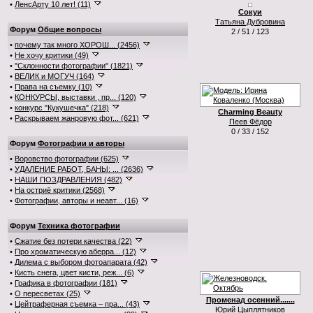
•
ЛенсАрту 10 лет! (11)
Сокуи
Татьяна Дубровина
Форум
Общие вопросы
2 / 51 / 123
•
почему так много ХОРОШ... (2456)
•
Не хочу критики (49)
•
"Склонности фотографии" (1821)
•
ВЕЛИК и МОГУЧ (164)
•
Права на съемку (10)
•
КОНКУРСЫ, выставки , пр... (120)
•
конкурс "Кукушечка" (218)
Charming Beauty
•
Раскрываем жанровую фот... (621)
Пеев Фёдор
0 / 33 / 152
Форум
Фотографии и авторы
•
Воровство фотографии (625)
•
УДАЛЕНИЕ РАБОТ, БАНЫ: ... (2636)
•
НАШИ ПОЗДРАВЛЕНИЯ (482)
•
На остриё критики (2568)
•
Фотографии, авторы и неавт... (16)
Форум
Техника фотографии
•
Сжатие без потери качества (22)
•
Про хроматическую аберра... (12)
•
Дилема с выбором фотоапарата (42)
•
Кисть снега, цвет кисти, реж... (6)
•
Графика в фотографии (181)
•
О пересветах (25)
Променад осенний.......
•
Цейтраферная съемка – пра... (43)
Юрий Цыплятников