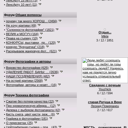
•
ЛенсАрту 15 лет!!! (3)
•
ЛенсАрту 10 лет! (11)
Форум
Общие вопросы
•
почему так много ХОРОШ... (2456)
•
Не хочу критики (49)
•
"Склонности фотографии" (1821)
Отдых...
•
ВЕЛИК и МОГУЧ (164)
Mikle
•
Права на съемку (10)
3 / 12 / 1851
•
КОНКУРСЫ, выставки , пр... (120)
•
конкурс "Кукушечка" (218)
•
Раскрываем жанровую фот... (621)
Форум
Фотографии и авторы
•
Воровство фотографии (625)
•
УДАЛЕНИЕ РАБОТ, БАНЫ: ... (2636)
•
НАШИ ПОЗДРАВЛЕНИЯ (482)
•
На остриё критики (2568)
•
Фотографии, авторы и неавт... (16)
Свидание с вечным
Youzhick
6 / 12 / 594
Форум
Техника фотографии
•
Сжатие без потери качества (22)
старая Ратуша в Вене
•
Про хроматическую аберра... (12)
Леонид Померанец
•
Дилема с выбором фотоапарата (42)
2 / 12 / 617
•
Кисть снега, цвет кисти, реж... (6)
•
Графика в фотографии (181)
•
О пересветах (25)
•
Цейтраферная съемка – пра... (43)
ЖЕСТЬ... оцинкованная...8)