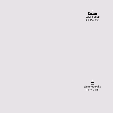
Сосны
олег сопов
4 / 15 / 155
***
alexmestovka
3 / 21 / 130