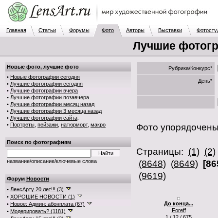
Главная
Статьи
Форумы
Фото
Авторы
Выставки
Фотосту
Лучшие фотогр
Новые фото, лучшие фото
Рубрика/Конкурс*
•
Новые фотографии сегодня
День*
•
Лучшие фотографии сегодня
•
Лучшие фотографии вчера
•
Лучшие фотографии позавчера
•
Лучшие фотографии месяц назад
•
Лучшие фотографии 3 месяца назад
•
Лучшие фотографии сайта
:
•
Портреты
,
пейзажи
,
натюрморт
,
макро
Фото упорядочен
Поиск по фотографиям
Страницы:
(1)
(2)
название/описание/ключевые слова
(8648)
(8649)
[86
(9619)
Форум
Новости
•
ЛенсАрту 20 лет!!! (3)
•
ХОРОШИЕ НОВОСТИ (1)
До конца...
•
Новое: Админ: абонплата (67)
Foreff
•
Модерировать? (1181)
1 / 12 / 675