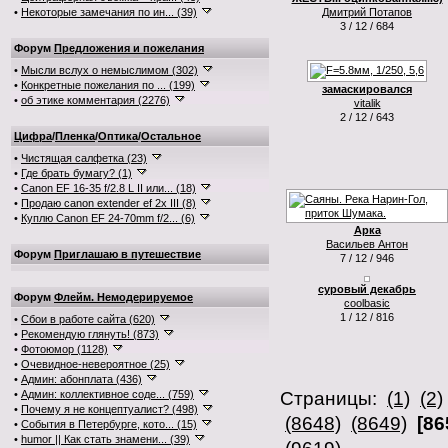
•
Некоторые замечания по ин... (39)
Дмитрий Потапов
3 / 12 / 684
Форум
Предложения и пожелания
•
Мысли вслух о немыслимом (302)
•
Конкретные пожелания по ... (199)
замаскировался
•
об этике комментария (2276)
vitalik
2 / 12 / 643
Цифра
/
Пленка
/
Оптика
/
Остальное
•
Чистящая салфетка (23)
•
Где брать бумагу? (1)
•
Canon EF 16-35 f/2.8 L II или... (18)
•
Продаю canon extender ef 2x III (8)
•
Куплю Canon EF 24-70mm f/2... (6)
Арка
Васильев Антон
Форум
Приглашаю в путешествие
7 / 12 / 946
суровый декабрь
Форум
Флейм. Немодерируемое
coolbasic
1 / 12 / 816
•
Сбои в работе сайта (620)
•
Рекомендую глянуть! (873)
•
Фотоюмор (1128)
•
Очевидное-невероятное (25)
•
Админ: абонплата (436)
•
Админ: коллективное соде... (759)
Страницы:
(1)
(2)
•
Почему я не концептуалист? (498)
(8648)
(8649)
[86
•
События в Петербурге, кото... (15)
•
humor || Как стать знамени... (39)