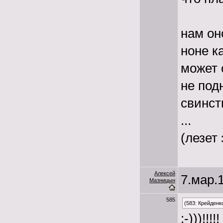
нам он
ноне к
может 
не под
свинст
...
(лезет
Алексей
7.мар.1
Мазницын
585
(583: Крейденк
:-)))!!!!!