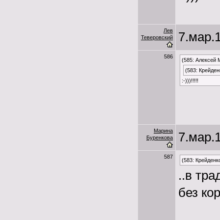
Лев
7.мар.1
Теверовский
586
(585: Алексей 
(583: Крейден
:-)))!!!!!
Марина
7.мар.1
Буренкова
587
(583: Крейденк
..в тр
без кор