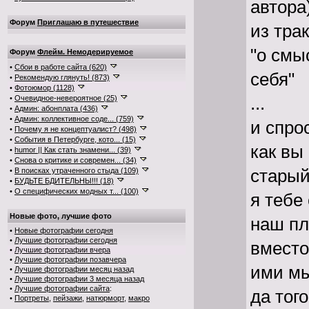
автора)
Форум
Приглашаю в путешествие
из тра
"о смы
Форум
Флейм. Немодерируемое
•
Сбои в работе сайта (620)
себя"
•
Рекомендую глянуть! (873)
•
Фотоюмор (1128)
...
•
Очевидное-невероятное (25)
•
Админ: абонплата (436)
•
Админ: коллективное соде... (759)
и спро
•
Почему я не концептуалист? (498)
•
События в Петербурге, кото... (15)
как вы
•
humor || Как стать знамени... (39)
•
Снова о критике и современ... (34)
старый
•
В поисках утраченного стыда (109)
•
БУДЬТЕ БДИТЕЛЬНЫ!!! (18)
•
О специфических модных т... (100)
я тебе
Новые фото, лучшие фото
наш пл
•
Новые фотографии сегодня
•
Лучшие фотографии сегодня
вместо
•
Лучшие фотографии вчера
•
Лучшие фотографии позавчера
ими м
•
Лучшие фотографии месяц назад
•
Лучшие фотографии 3 месяца назад
•
Лучшие фотографии сайта
:
да тог
•
Портреты
,
пейзажи
,
натюрморт
,
макро