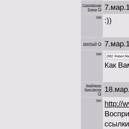
7.мар.1
Соколовская
Елена
588
:))
7.мар.1
ХМУРЫЙ
589
(582: Robert Ma
Как Ва
Крейденко
18.мар.
Константин
590
http://
Воспри
ссылки