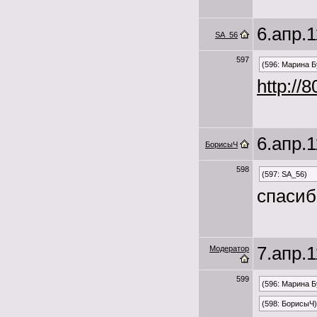
6.апр.1
SA_56
597
(596: Марина Б
http://8
6.апр.1
БорисыЧ
598
(597: SA_56)
спасиб
7.апр.1
Модератор
599
(596: Марина Б
(598: БорисыЧ)