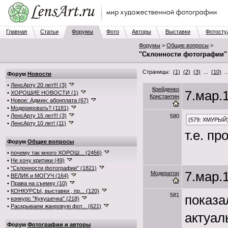
Главная
Статьи
Форумы
Фото
Авторы
Выставки
Фотосту
Форумы
>
Общие вопросы
>
"Склонности фотографии"
Страницы:
(1)
(2)
(3)
...
(10)
.
Форум
Новости
•
ЛенсАрту 20 лет!!! (3)
Крейденко
7.мар.1
•
ХОРОШИЕ НОВОСТИ (1)
Константин
•
Новое: Админ: абонплата (67)
•
Модерировать? (1181)
•
ЛенсАрту 15 лет!!! (3)
580
(579: ХМУРЫЙ
•
ЛенсАрту 10 лет! (11)
т.е. п
Форум
Общие вопросы
•
почему так много ХОРОШ... (2456)
•
Не хочу критики (49)
•
"Склонности фотографии" (1821)
7.мар.1
Модератор
•
ВЕЛИК и МОГУЧ (164)
•
Права на съемку (10)
•
КОНКУРСЫ, выставки , пр... (120)
581
показа
•
конкурс "Кукушечка" (218)
•
Раскрываем жанровую фот... (621)
актуал
Форум
Фотографии и авторы