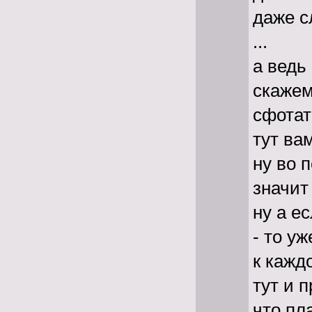
даже с
...
а ведь
скажем
сфотат
тут ва
ну во 
значит
ну а е
- то у
к кажд
тут и 
что пл