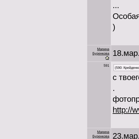
...
Особая
)
Марина
18.мар.
Буренкова
591
(590: Крейденк
с твое
.
фотопр
http://
Марина
23.мар.
Буренкова