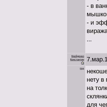
- в ва
мышкой
- и эф
виража
...
Крейденко
7.мар.1
Константин
584
некоше
нету в
на толк
склянк
для че