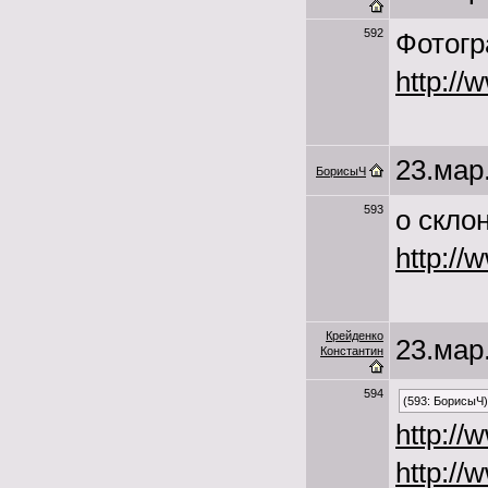
592
Фотогр
http://
23.мар.
БорисыЧ
593
о скло
http://
Крейденко
23.мар.
Константин
594
(593: БорисыЧ)
http:/
http:/