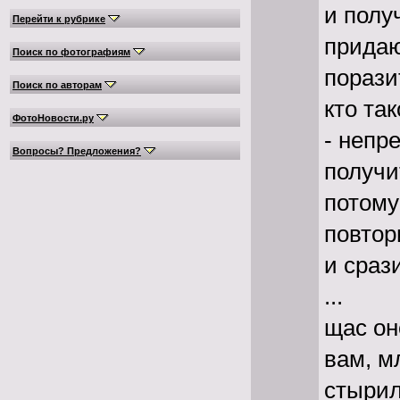
и полу
Перейти к рубрике
прида
Поиск по фотографиям
порази
Поиск по авторам
кто та
ФотоНовости.ру
- непр
Вопросы? Предложения?
получи
потому
повтор
и сраз
...
щас он
вам, м
стырил