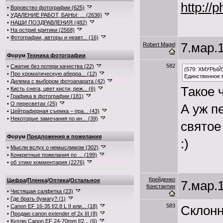
http://
•
Воровство фотографии (625)
•
УДАЛЕНИЕ РАБОТ, БАНЫ: ... (2636)
•
НАШИ ПОЗДРАВЛЕНИЯ (482)
•
На остриё критики (2568)
•
Фотографии, авторы и неавт... (16)
7.мар.1
Robert Magel
Форум
Техника фотографии
582
•
Сжатие без потери качества (22)
(579: ХМУРЫЙ
•
Про хроматическую аберра... (12)
Единственное м
•
Дилема с выбором фотоапарата (42)
Такое 
•
Кисть снега, цвет кисти, реж... (6)
•
Графика в фотографии (181)
•
О пересветах (25)
А уж п
•
Цейтраферная съемка – пра... (43)
•
Некоторые замечания по ин... (39)
святое
Форум
Предложения и пожелания
:)
•
Мысли вслух о немыслимом (302)
•
Конкретные пожелания по ... (199)
•
об этике комментария (2276)
Крейденко
Цифра
/
Пленка
/
Оптика
/
Остальное
7.мар.1
Константин
•
Чистящая салфетка (23)
•
Где брать бумагу? (1)
583
•
Canon EF 16-35 f/2.8 L II или... (18)
Склонн
•
Продаю canon extender ef 2x III (8)
•
Куплю Canon EF 24-70mm f/2... (6)