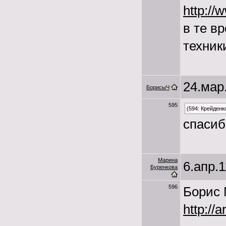
http:/
в те в
техник
24.мар.
БорисыЧ
595
(594: Крейденк
спасиб
Марина
6.апр.1
Буренкова
596
Борис
http://